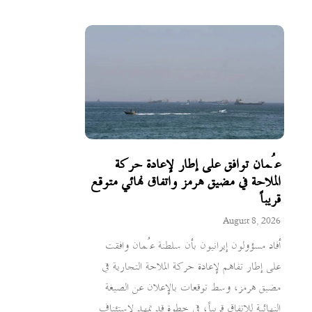
عُمان توافق على إطار لإعادة حركة
الملاحة في مضيق هرمز واتفاق نهائي متوقع
قريباً
August 8, 2026
أفاد مسؤولون إيرانيون بأن سلطنة عُمان وافقت
على إطار تفاهم لإعادة حركة الملاحة التجارية في
مضيق هرمز، وسط توقعات بالإعلان عن الصيغة
النهائية للاتفاق قريباً، في خطوة قد تمهد لاستئناف