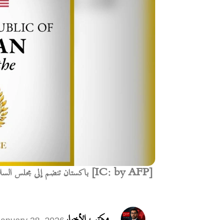
باكستان تنضم إلى مجلس السلام كعضو مؤسس لتعزيز التعاون الدولي [IC: by AFP]
مكتب الأخبار