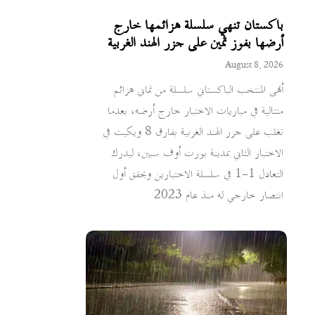
باكستان تنهي سلسلة هزائمها خارج
أرضها بفوز ثمين على جزر الهند الغربية
August 8, 2026
أنهى المنتخب الباكستاني سلسلة من ثماني هزائم
متتالية في مباريات الاختبار خارج أرضه، بعدما
تغلب على جزر الهند الغربية بفارق 8 ويكيت في
الاختبار الثاني بمدينة بورت أوف سبين، ليدرك
التعادل 1-1 في سلسلة الاختبارين ويحقق أول
انتصار خارجي له منذ عام 2023