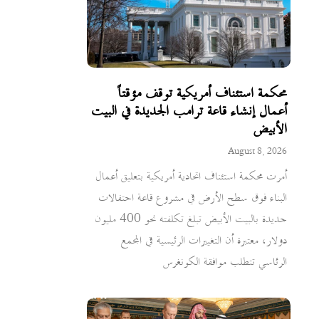
محكمة استئناف أمريكية توقف مؤقتاً
أعمال إنشاء قاعة ترامب الجديدة في البيت
الأبيض
August 8, 2026
أمرت محكمة استئناف اتحادية أمريكية بتعليق أعمال
البناء فوق سطح الأرض في مشروع قاعة احتفالات
جديدة بالبيت الأبيض تبلغ تكلفته نحو 400 مليون
دولار، معتبرة أن التغييرات الرئيسية في المجمع
الرئاسي تتطلب موافقة الكونغرس