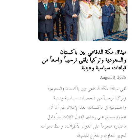
ميثاق مكة الدفاعي بين باكستان
والسعودية وتركيا يلقى ترحيباً واسعاً من
قيادات سياسية ودينية
August 8, 2026
لقي ميثاق مكة الدفاعي بين باكستان والسعودية
وتركيا ترحيباً من شخصيات سياسية ودينية
واجتماعية في باكستان، بعد الإعلان عن أن أي
هجوم مسلح على إحدى الدول الثلاث سيُعامل
باعتباره هجوماً على الدول الأطراف، وسط دعوات
لتعزيز التعاون والدفاع المشترك