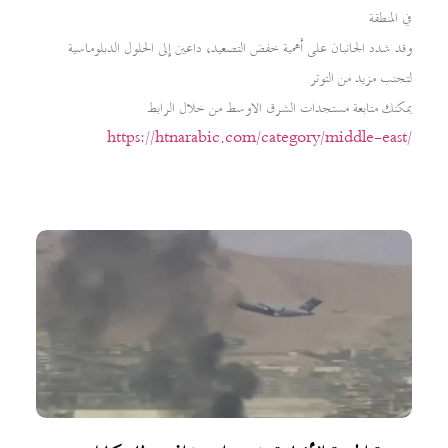
في المنطقة
وقد شدد الجانبان على أهمية خفض التصعيد، داعين إلى الحلول الدبلوماسية
لتجنب مزيد من التوتر
يمكنك متابعة مستجدات الشرق الاوسط من خلال الرابط
https://htnarabic.com/category/middle-east/