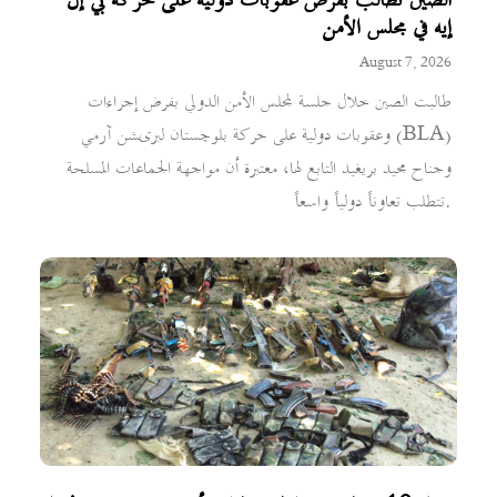
الصين تطالب بفرض عقوبات دولية على حركة بي إل
إيه في مجلس الأمن
August 7, 2026
طالبت الصين خلال جلسة لمجلس الأمن الدولي بفرض إجراءات
وعقوبات دولية على حركة بلوچستان لبریشن آرمي (BLA)
وجناح مجيد بريغيد التابع لها، معتبرة أن مواجهة الجماعات المسلحة
تتطلب تعاوناً دولياً واسعاً.