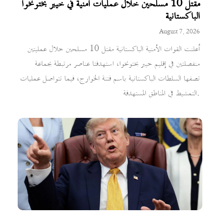
مقتل 10 مسلحين خلال عمليات أمنية في خيبر بختونخوا
الباكستانية
August 7, 2026
أعلنت القوات الأمنية الباكستانية مقتل 10 مسلحين خلال عمليتين
منفصلتين في إقليم خيبر بختونخوا، استهدفتا عناصر مرتبطة بجماعة
تصفها السلطات الباكستانية باسم فتنة الخوارج، فيما تتواصل عمليات
التمشيط في المناطق المستهدفة.