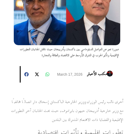
صورة تعبر عن التواصل الدبلوماسي بين باكستان وأذربيجان حيث ناقش الجانبان التطورات
الإقليمية وتأثير الحرب في الشرق الأوسط على الاقتصاد والطاقة والتجارة
مكتب الأخبار
March 17, 2026
أجرى نائب رئيس الوزراء ووزير الخارجية الباكستاني إسحاق دار اتصالًا هاتفيًا
مع وزير خارجية أذربيجان جيهون بايراموف، حيث بحث الجانبان آخر التطورات
الإقليمية والقضايا ذات الاهتمام المشترك بين البلدين
تطورات إقليمية وتأثيرات اقتصادية