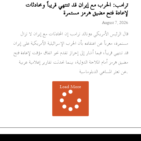
ترامب: الحرب مع إيران قد تنتهي قريباً ومحادثات
لإعادة فتح مضيق هرمز مستمرة
August 7, 2026
قال الرئيس الأمريكي دونالد ترامب إن المحادثات مع إيران لا تزال
مستمرة، معرباً عن اعتقاده بأن الحرب الإسرائيلية الأمريكية على إيران
قد تنتهي قريباً، فيما أشار إلى إحراز تقدم نحو اتفاق مؤقت لإعادة فتح
مضيق هرمز أمام الملاحة الدولية، بينما تحدثت تقارير إعلامية عربية
عن تعثر المساعي الدبلوماسية.
Load More