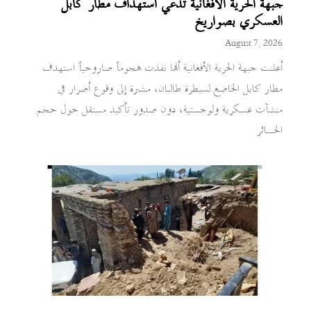
جبهة الحرية الأفغانية تدعي استهداف مطار كابل
العسكري بصواريخ
August 7, 2026
أعلنت جبهة الحرية الأفغانية أنها نفذت هجوماً صاروخياً استهدف
مطار كابل الخاضع لسيطرة طالبان، مشيرة إلى وقوع أضرار في
منشآت عسكرية ولوجستية، دون صدور تأكيد مستقل حول حجم
الخسائر