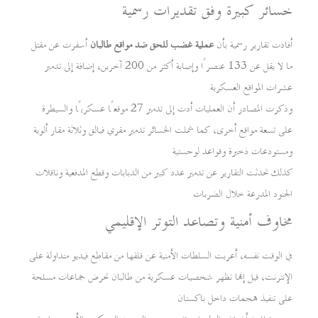
خسائر كبيرة وفق تقديرات رسمية
أفادت تقارير رسمية بأن
عملية غضب للحق ضد مواقع طالبان
أسفرت عن مقتل
ما لا يقل عن 133 عنصرًا وإصابة أكثر من 200 آخرين، إضافة إلى تدمير
عشرات المواقع العسكرية
وذكرت المصادر أن العمليات أدت إلى تدمير 27 موقعًا عسكريًا والسيطرة
على تسعة مواقع أخرى، كما شملت الخسائر تدمير مقري فيالق وثلاثة مقار ألوية
ومستودعات ذخيرة وقواعد لوجستية
كذلك تحدثت التقارير عن تدمير عدد كبير من الدبابات وقطع المدفعية وناقلات
الجنود المدرعة خلال الضربات
مخاوف أمنية وتصاعد التوتر الإقليمي
في الوقت نفسه، أعربت السلطات الأمنية عن قلقها من مقاطع فيديو متداولة على
الإنترنت، قيل إنها تظهر شخصيات عسكرية من طالبان تحرض جماعات مسلحة
على تنفيذ هجمات داخل باكستان