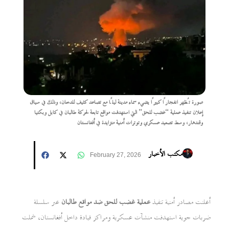
صورة تُظهر انفجارًا كبيرًا يضيء سماء مدينة ليلًا مع تصاعد كثيف للدخان، وذلك في سياق
إعلان تنفيذ عملية “غضب للحق” التي استهدفت مواقع تابعة لحركة طالبان في كابل وبكتيا
وقندهار، وسط تصعيد عسكري وتوترات أمنية متزايدة في أفغانستان
مكتب الأخبار
February 27, 2026
أعلنت مصادر أمنية تنفيذ
عملية غضب للحق ضد مواقع طالبان
عبر سلسلة
ضربات جوية استهدفت منشآت عسكرية ومراكز قيادة داخل أفغانستان، شملت