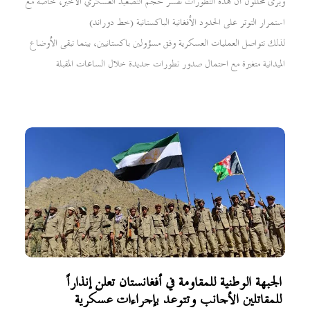
ويرى محللون أن هذه التطورات تفسر حجم التصعيد العسكري الأخير، خاصة مع
استمرار التوتر على الحدود الأفغانية الباكستانية (خط دوراند)
لذلك تتواصل العمليات العسكرية وفق مسؤولين باكستانيين، بينما تبقى الأوضاع
الميدانية متغيرة مع احتمال صدور تطورات جديدة خلال الساعات المقبلة
الجبهة الوطنية للمقاومة في أفغانستان تعلن إنذاراً
للمقاتلين الأجانب وتتوعد بإجراءات عسكرية