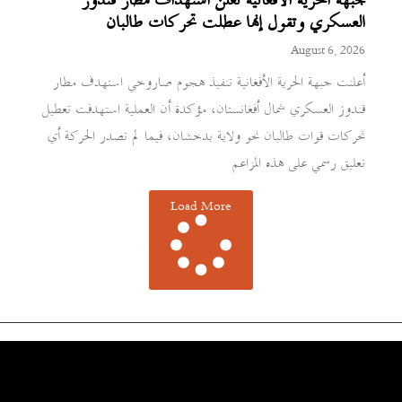
جبهة الحرية الأفغانية تعلن استهداف مطار قندوز
العسكري وتقول إنها عطلت تحركات طالبان
August 6, 2026
أعلنت جبهة الحرية الأفغانية تنفيذ هجوم صاروخي استهدف مطار
قندوز العسكري شمال أفغانستان، مؤكدة أن العملية استهدفت تعطيل
تحركات قوات طالبان نحو ولاية بدخشان، فيما لم تصدر الحركة أي
تعليق رسمي على هذه المزاعم
Load More