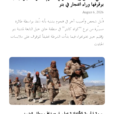
بوقوفها وراء انفجار في بنو
August 6, 2026
قُتل شخص وأصيب آخر في هجوم يشتبه بأنه نُفذ بواسطة طائرة
مسيّرة من نوع “كواد كابتر” في منطقة جاني خيل التابعة لمدينة بنو
بإقليم خيبر بختونخوا، فيما بدأت الشرطة تحقيقاً للوقوف على ملابسات
الحادث