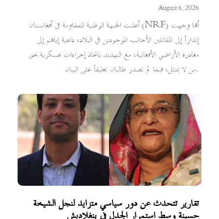
August 6, 2026
أعلنت الجبهة الوطنية للمقاومة في أفغانستان (NRF) أنها وجهت
إنذاراً إلى المقاتلين الأجانب الموجودين في البلاد، داعية إياهم إلى
مغادرة الأراضي الأفغانية، مع التهديد باتخاذ إجراءات عسكرية بحق
من لا يمتثل، فيما لم تصدر طالبان تعليقاً على البيان.
تقارير تتحدث عن دور سياسي متزايد لنجل الشيخة
حسينة وسط استمرار الجدل في بنغلاديش