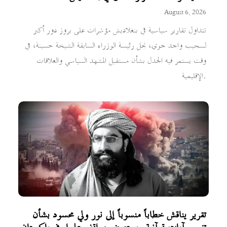
August 6, 2026
تتداول تقارير سياسية في بنغلاديش مؤشرات على بروز دور أكبر
لسجيب واجد جوي، نجل رئيسة الوزراء السابقة الشيخة حسينة، في
وقت يستمر فيه الجدل بشأن مستقبل المشهد السياسي والعلاقات
الإقليمية.
تقرير يناقش خطاباً منسوباً إلى نور ولي محسود بشأن