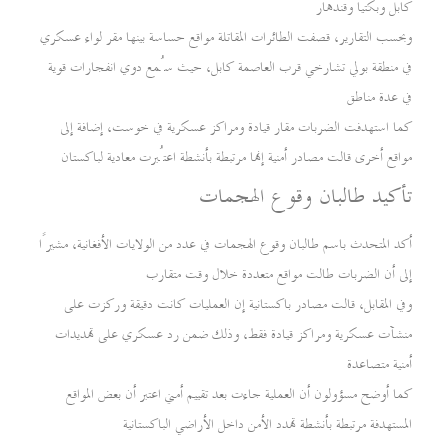
كابل وبكتيا وقندهار
وبحسب التقارير، قصفت الطائرات المقاتلة مواقع حساسة بينها مقر لواء عسكري
في منطقة بولي تشارخي قرب العاصمة كابل، حيث سُمع دوي انفجارات قوية
في عدة مناطق
كما استهدفت الضربات مقار قيادة ومراكز عسكرية في خوست، إضافة إلى
مواقع أخرى قالت مصادر أمنية إنها مرتبطة بأنشطة اعتُبرت معادية لباكستان
تأكيد طالبان وقوع الهجمات
أكد المتحدث باسم طالبان وقوع الهجمات في عدد من الولايات الأفغانية، مشيرًا
إلى أن الضربات طالت مواقع متعددة خلال وقت متقارب
وفي المقابل، قالت مصادر باكستانية إن العمليات كانت دقيقة وركزت على
منشآت عسكرية ومراكز قيادة فقط، وذلك ضمن رد عسكري على تهديدات
أمنية متصاعدة
كما أوضح مسؤولون أن العملية جاءت بعد تقييم أمني اعتبر أن بعض المواقع
المستهدفة مرتبطة بأنشطة تهدد الأمن داخل الأراضي الباكستانية