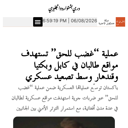
دري
بشتو
اردو
انجليزي
6:59:20 PM | 06/08/2026
عملية “غضب للحق” تستهدف
مواقع طالبان في كابل وبكتيا
وقندهار وسط تصعيد عسكري
باكستان توسّع عملياتها العسكرية ضمن عملية “غضب
للحق” عبر ضربات جوية استهدفت مواقع عسكرية لطالبان
في عدة مدن أفغانية، مع استمرار التوتر الأمني بين الجانبين