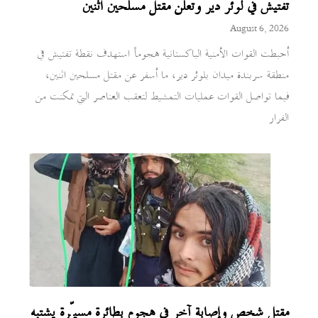
تفتيش في لوئر دير وتعلن مقتل مسلحين اثنين
August 6, 2026
أحبطت القوات الأمنية الباكستانية هجوماً استهدف نقطة تفتيش في
منطقة سربندة ميدان بلوئر دير، ما أسفر عن مقتل مسلحين اثنين،
فيما تواصل القوات عمليات التمشيط لتعقب العناصر التي تمكنت من
الفرار
مقتل شخص وإصابة آخر في هجوم بطائرة مسيّرة يشتبه