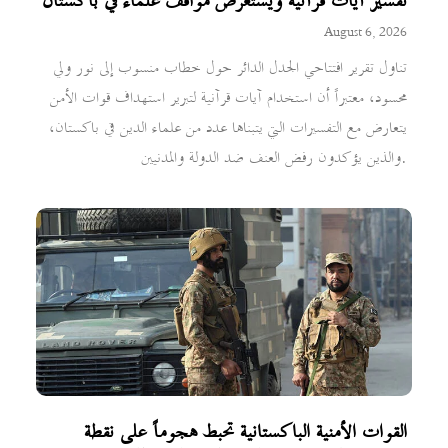
تفسير آيات قرآنية ويستعرض مواقف علماء في باكستان
August 6, 2026
تناول تقرير افتتاحي الجدل الدائر حول خطاب منسوب إلى نور ولي
محسود، معتبراً أن استخدام آيات قرآنية لتبرير استهداف قوات الأمن
يتعارض مع التفسيرات التي يتبناها عدد من علماء الدين في باكستان،
والذين يؤكدون رفض العنف ضد الدولة والمدنيين.
القوات الأمنية الباكستانية تحبط هجوماً على نقطة