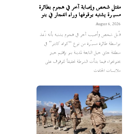
مقتل شخص وإصابة آخر في هجوم بطائرة
مسيّرة يشتبه بوقوفها وراء انفجار في بنو
August 6, 2026
قُتل شخص وأصيب آخر في هجوم يشتبه بأنه نُفذ
بواسطة طائرة مسيّرة من نوع “كواد كابتر” في
منطقة جاني خيل التابعة لمدينة بنو بإقليم خيبر
بختونخوا، فيما بدأت الشرطة تحقيقاً للوقوف على
ملابسات الحادث