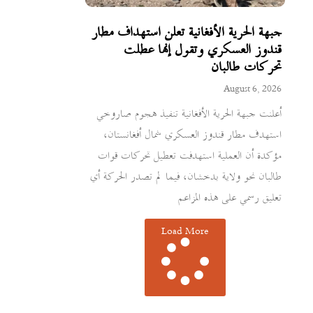
جبهة الحرية الأفغانية تعلن استهداف مطار
قندوز العسكري وتقول إنها عطلت
تحركات طالبان
August 6, 2026
أعلنت جبهة الحرية الأفغانية تنفيذ هجوم صاروخي
استهدف مطار قندوز العسكري شمال أفغانستان،
مؤكدة أن العملية استهدفت تعطيل تحركات قوات
طالبان نحو ولاية بدخشان، فيما لم تصدر الحركة أي
تعليق رسمي على هذه المزاعم
Load More