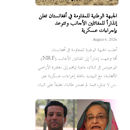
الجبهة الوطنية للمقاومة في أفغانستان تعلن
إنذاراً للمقاتلين الأجانب وتتوعد
بإجراءات عسكرية
August 6, 2026
أعلنت الجبهة الوطنية للمقاومة في أفغانستان
(NRF) أنها وجهت إنذاراً إلى المقاتلين الأجانب
الموجودين في البلاد، داعية إياهم إلى مغادرة الأراضي
الأفغانية، مع التهديد باتخاذ إجراءات عسكرية بحق
من لا يمتثل، فيما لم تصدر طالبان تعليقاً على البيان.