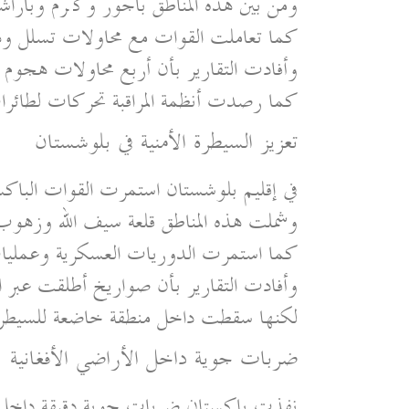
ومن بين هذه المناطق باجور وكُرم وباراشي
كما تعاملت القوات مع محاولات تسلل وه
وأفادت التقارير بأن أربع محاولات هجوم ف
كما رصدت أنظمة المراقبة تحركات لطائ
تعزيز السيطرة الأمنية في بلوشستان
في إقليم بلوشستان استمرت القوات الباكست
وشملت هذه المناطق قلعة سيف الله وزهو
كما استمرت الدوريات العسكرية وعمليات 
وأفادت التقارير بأن صواريخ أطلقت عبر ا
لكنها سقطت داخل منطقة خاضعة للسيطر
ضربات جوية داخل الأراضي الأفغانية
نفذت باكستان ضربات جوية دقيقة داخل أفغانستان 