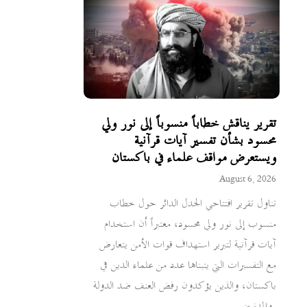
تقرير يناقش خطاباً منسوباً إلى نور ولي
محسود بشأن تفسير آيات قرآنية
ويستعرض مواقف علماء في باكستان
August 6, 2026
تناول تقرير افتتاحي الجدل الدائر حول خطاب
منسوب إلى نور ولي محسود، معتبراً أن استخدام
آيات قرآنية لتبرير استهداف قوات الأمن يتعارض
مع التفسيرات التي يتبناها عدد من علماء الدين في
باكستان، والذين يؤكدون رفض العنف ضد الدولة
والمدنيين.