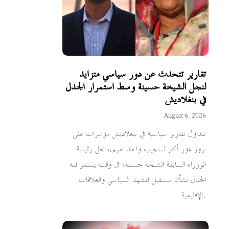
تقارير تتحدث عن دور سياسي متزايد
لنجل الشيخة حسينة وسط استمرار الجدل
في بنغلاديش
August 6, 2026
تتداول تقارير سياسية في بنغلاديش مؤشرات على
بروز دور أكبر لسجيب واجد جوي، نجل رئيسة
الوزراء السابقة الشيخة حسينة، في وقت يستمر فيه
الجدل بشأن مستقبل المشهد السياسي والعلاقات
الإقليمية.