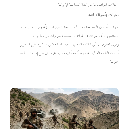
اختلاف المواقف داخل البنية السياسية الإيرانية
تقلبات بأسواق النفط
شهدت أسواق النفط حالة من التقلب بعد التطورات الأخيرة، بينما يراقب
المستثمرون أي تغيرات في المواقف السياسية بين واشنطن وطهران
ويرى محللون أن أي تهدئة دائمة في المنطقة قد تنعكس مباشرة على استقرار
أسواق الطاقة العالمية، خصوصاً مع أهمية مضيق هرمز في نقل إمدادات النفط
الدولية