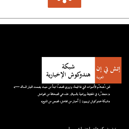
«نحن نُضخّم الأصوات التي لها قيمة، ونروي قصصًا تبدأ من حيث يصمت التيار السائد —
متجذّرة في الحقيقة وواعية بالسياق. هذه هي الصحافة من الهوامش.»
«شبكة هندوكوش تريبيون | أخبار من الهامش، قصص من المنبع»
شبکه‌های اجتماعی ما