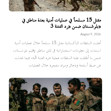
مقتل 15 مسلحاً في عمليات أمنية بعدة مناطق في
بلوشستان ضمن «رد الفتنة 3»
August 9, 2026
أعلنت السلطات الباكستانية مقتل 15 مسلحاً خلال عمليات أمنية
استندت إلى معلومات استخباراتية في ثماني مناطق بإقليم بلوشستان،
ضمن ما أطلقت عليه السلطات عملية «رد الفتنة 3»، فيما تحدثت
عن ضبط أسلحة وذخائر ومواد متفجرة خلال العمليات