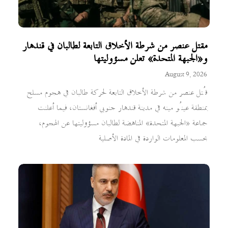
مقتل عنصر من شرطة الأخلاق التابعة لطالبان في قندهار
و«الجبهة المتحدة» تعلن مسؤوليتها
August 9, 2026
قُتل عنصر من شرطة الأخلاق التابعة لحركة طالبان في هجوم مسلح
بمنطقة عينُو مينه في مدينة قندهار جنوبي أفغانستان، فيما أعلنت
جماعة «الجبهة المتحدة» المناهضة لطالبان مسؤوليتها عن الهجوم،
بحسب المعلومات الواردة في المادة الأصلية