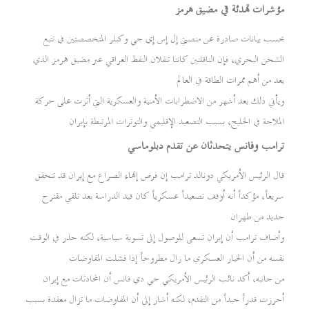
مؤشرات تهدئة في مضيق هرمز
بحسب بيانات صادرة عن منصتي إل إس إي جي وكبلر المتخصصتين في تتبع
الشحن البحري، فإن الناقلتين كانتا تنقلان النفط العراقي عبر مضيق هرمز الذي
يعد من أهم ممرات الطاقة في العالم
ويأتي ذلك بعد أشهر من الاضطرابات الأمنية والعسكرية التي أثرت على حركة
الملاحة في الخليج، بسبب التصعيد الإقليمي والتوترات المرتبطة بإيران
ترامب وفانس يتحدثان عن تقدم دبلوماسي
قال الرئيس الأمريكي دونالد ترامب إن فرص إنهاء الصراع مع إيران قد تتحقق
سريعاً، مؤكداً أنه أوقف تصعيداً عسكرياً كان قيد الدراسة بعد تلقي مقترح
جديد من طهران
وأضاف ترامب أن إيران تسعى للوصول إلى تسوية سياسية، لكنه حذر في الوقت
نفسه من أن الخيار العسكري ما زال مطروحاً إذا فشلت المفاوضات
من جانبه، أكد نائب الرئيس الأمريكي جي دي فانس أن المحادثات مع إيران
أحرزت قدراً جيداً من التقدم، لكنه أشار إلى أن المفاوضات ما تزال معقدة بسبب