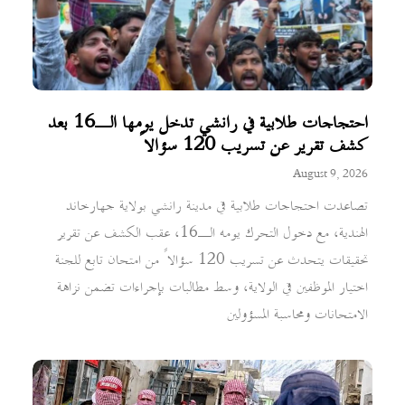
احتجاجات طلابية في رانشي تدخل يومها الـ16 بعد
كشف تقرير عن تسريب 120 سؤالاً
August 9, 2026
تصاعدت احتجاجات طلابية في مدينة رانشي بولاية جهارخاند
الهندية، مع دخول التحرك يومه الـ16، عقب الكشف عن تقرير
تحقيقات يتحدث عن تسريب 120 سؤالاً من امتحان تابع للجنة
اختيار الموظفين في الولاية، وسط مطالبات بإجراءات تضمن نزاهة
الامتحانات ومحاسبة المسؤولين