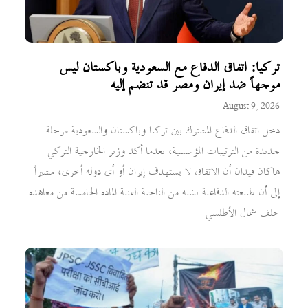
تركيا: اتفاق الدفاع مع السعودية وباكستان ليس
موجهاً ضد إيران ومصر قد تنضم إليه
August 9, 2026
دخل اتفاق الدفاع المشترك بين تركيا وباكستان والسعودية مرحلة
جديدة من الترتيبات المؤسسية، بعدما أكد وزير الخارجية التركي
هاكان فيدان أن الاتفاق لا يستهدف إيران أو أي دولة أخرى، مشيراً
إلى أن طبيعته الدفاعية تشبه من الناحية الفنية المادة الخامسة من معاهدة
حلف شمال الأطلسي