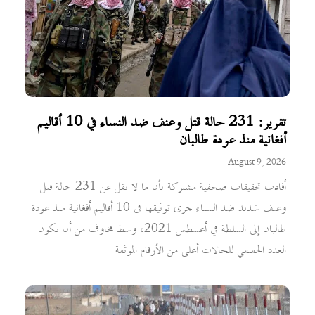
تقرير: 231 حالة قتل وعنف ضد النساء في 10 أقاليم
أفغانية منذ عودة طالبان
August 9, 2026
أفادت تحقيقات صحفية مشتركة بأن ما لا يقل عن 231 حالة قتل
وعنف شديد ضد النساء جرى توثيقها في 10 أقاليم أفغانية منذ عودة
طالبان إلى السلطة في أغسطس 2021، وسط مخاوف من أن يكون
العدد الحقيقي للحالات أعلى من الأرقام الموثقة