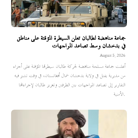
جماعة مناهضة لطالبان تعلن السيطرة المؤقتة على مناطق
في بدخشان وسط تصاعد المواجهات
August 5, 2026
أعلنت جماعة مسلحة مناهضة لحركة طالبان سيطرتها المؤقتة على أجزاء
من مديرية يفتل في ولاية بدخشان شمال أفغانستان، في وقت تشير فيه
التقارير إلى تصاعد المواجهات بين الطرفين وتعزيز طالبان لإجراءاتها
الأمنية.