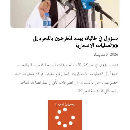
مسؤول في طالبان يهدد المعارضين باللجوء إلى
«العمليات الانتحارية»
August 5, 2026
هدد مسؤول في حركة طالبان الجماعات المسلحة المعارضة باللجوء
مجدداً إلى العمليات الانتحارية، كما زعم تنفيذ الحركة عمليات ضد
خصومها داخل باكستان، في تصريحات تأتي وسط تصاعد نشاط
الفصائل المناهضة للحركة.
Load More