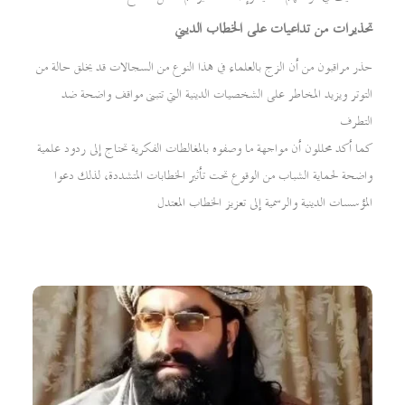
تحذيرات من تداعيات على الخطاب الديني
حذر مراقبون من أن الزج بالعلماء في هذا النوع من السجالات قد يخلق حالة من
التوتر ويزيد المخاطر على الشخصيات الدينية التي تتبنى مواقف واضحة ضد
التطرف
كما أكد محللون أن مواجهة ما وصفوه بالمغالطات الفكرية تحتاج إلى ردود علمية
واضحة لحماية الشباب من الوقوع تحت تأثير الخطابات المتشددة، لذلك دعوا
المؤسسات الدينية والرسمية إلى تعزيز الخطاب المعتدل