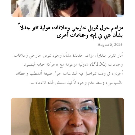
مزاعم حول تمويل خارجي وعلاقات دولية تثير جدلاً
بشأن «بي تي إم» وجماعات أخرى
August 5, 2026
أثار تقرير متداول مزاعم جديدة بشأن وجود تمويل خارجي وعلاقات
دولية مزعومة مع «حركة حماية البشتون» (PTM) وجماعات
أخرى، في وقت تتواصل فيه النقاشات حول طبيعة أنشطتها وخطابها
السياسي، وسط عدم وجود تأكيد مستقل لهذه الادعاءات.