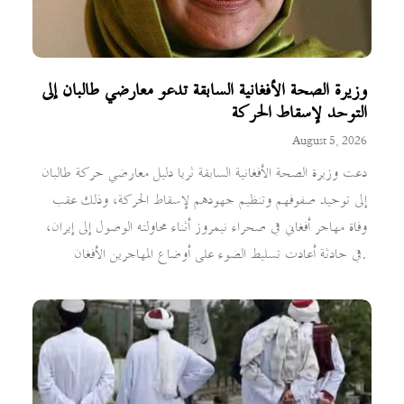
وزيرة الصحة الأفغانية السابقة تدعو معارضي طالبان إلى
التوحد لإسقاط الحركة
August 5, 2026
دعت وزيرة الصحة الأفغانية السابقة ثريا دليل معارضي حركة طالبان
إلى توحيد صفوفهم وتنظيم جهودهم لإسقاط الحركة، وذلك عقب
وفاة مهاجر أفغاني في صحراء نيمروز أثناء محاولته الوصول إلى إيران،
في حادثة أعادت تسليط الضوء على أوضاع المهاجرين الأفغان.