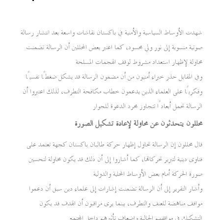
شهدت الأوساط السياسية والأمنية في باكستان نقاشات واسعة بعد انتشار رسالة
صوتية منسوبة إلى نور ولي محسود، كما اعتبر بعض المحللين أن الرسالة تضمنت
محاولة لإظهار استعداد مشروط لوقف الهجمات المسلحة
وفي المقابل حذر خبراء أمنيون من أن مضمون الرسالة قد يشكل ضغطًا نفسيًا
وفكريًا على العلماء الذين يدعمون خطاب مكافحة التطرف، لذلك اعتبروا أن
الرسالة تحمل أبعادًا تتجاوز مجرد الدعوة للحوار
محللون يتحدثون عن محاولة لإعادة تشكيل الصورة
قال محللون إن الرسالة تحاول إظهار حركة طالبان باكستان كجهة تعتمد على
فتاوى دينية لتبرير تحركاتها، كما أشاروا إلى أن ذلك قد يكون محاولة لتحسين
صورة الحركة أمام بعض الأوساط المحلية والدولية
وأشار التقرير إلى أن الرسالة تضمنت إشارات إلى علماء دين سبق أن دعموا
مواقف مناهضة للعنف والتطرف، بينما يرى مراقبون أن الهدف قد يكون
التشكيك في مواقفهم الحالية وإضعاف تأثيرهم داخل المجتمع