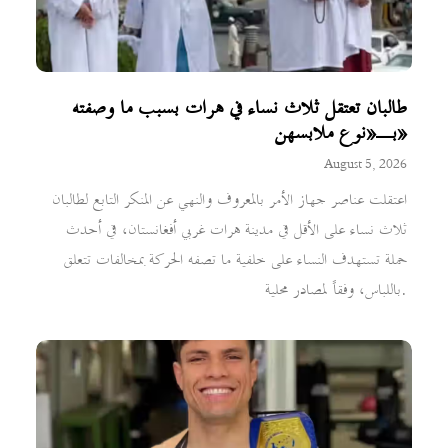
طالبان تعتقل ثلاث نساء في هرات بسبب ما وصفته
بـ«نوع ملابسهن»
August 5, 2026
اعتقلت عناصر جهاز الأمر بالمعروف والنهي عن المنكر التابع لطالبان
ثلاث نساء على الأقل في مدينة هرات غربي أفغانستان، في أحدث
حملة تستهدف النساء على خلفية ما تصفه الحركة بمخالفات تتعلق
باللباس، وفقاً لمصادر محلية.