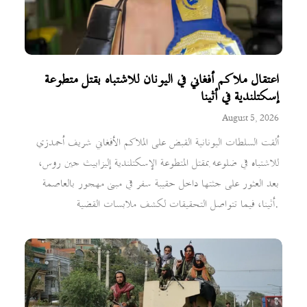
اعتقال ملاكم أفغاني في اليونان للاشتباه بقتل متطوعة
إسكتلندية في أثينا
August 5, 2026
ألقت السلطات اليونانية القبض على الملاكم الأفغاني شريف أحمدزي
للاشتباه في ضلوعه بمقتل المتطوعة الإسكتلندية إليزابيث جين روس،
بعد العثور على جثتها داخل حقيبة سفر في مبنى مهجور بالعاصمة
أثينا، فيما تتواصل التحقيقات لكشف ملابسات القضية.