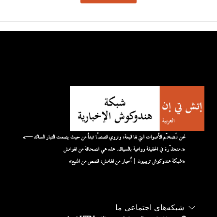
«نحن نُضخّم الأصوات التي لها قيمة، ونروي قصصًا تبدأ من حيث يصمت التيار السائد —
متجذّرة في الحقيقة وواعية بالسياق. هذه هي الصحافة من الهوامش.»
«شبكة هندوكوش تريبيون | أخبار من الهامش، قصص من المنبع»
شبکه‌های اجتماعی ما