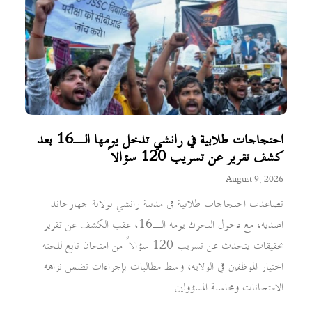
احتجاجات طلابية في رانشي تدخل يومها الـ16 بعد
كشف تقرير عن تسريب 120 سؤالاً
August 9, 2026
تصاعدت احتجاجات طلابية في مدينة رانشي بولاية جهارخاند
الهندية، مع دخول التحرك يومه الـ16، عقب الكشف عن تقرير
تحقيقات يتحدث عن تسريب 120 سؤالاً من امتحان تابع للجنة
اختيار الموظفين في الولاية، وسط مطالبات بإجراءات تضمن نزاهة
الامتحانات ومحاسبة المسؤولين