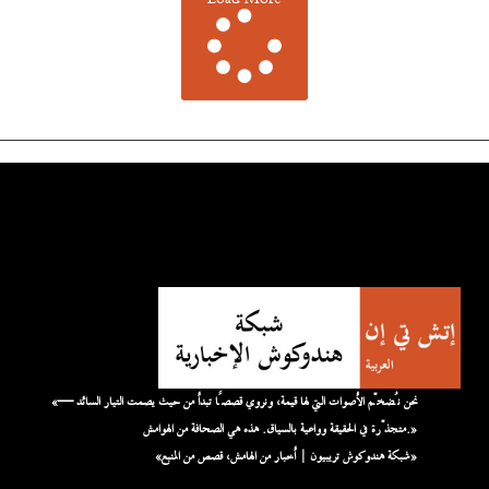
Load More
«نحن نُضخّم الأصوات التي لها قيمة، ونروي قصصًا تبدأ من حيث يصمت التيار السائد —
متجذّرة في الحقيقة وواعية بالسياق. هذه هي الصحافة من الهوامش.»
«شبكة هندوكوش تريبيون | أخبار من الهامش، قصص من المنبع»