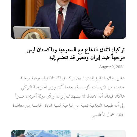
تركيا: اتفاق الدفاع مع السعودية وباكستان ليس
موجهاً ضد إيران ومصر قد تنضم إليه
August 9, 2026
دخل اتفاق الدفاع المشترك بين تركيا وباكستان والسعودية مرحلة
جديدة من الترتيبات المؤسسية، بعدما أكد وزير الخارجية التركي
هاكان فيدان أن الاتفاق لا يستهدف إيران أو أي دولة أخرى، مشيراً
إلى أن طبيعته الدفاعية تشبه من الناحية الفنية المادة الخامسة من معاهدة
حلف شمال الأطلسي