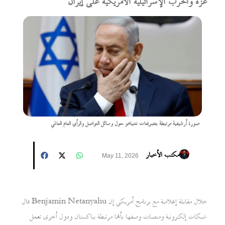
غزة والحرب الإسرائيلية الأمريكية على إيران
صورة أرشيفية مرتبطة بتصريحات نتنياهو حول وسائل التواصل والرأي العام العالمي
مكتب الأخبار
May 11, 2026
قال Benjamin Netanyahu خلال مقابلة إعلامية مع برنامج أمريكي إن
شبكات إلكترونية ومنصات وصفها بأنها مرتبطة بباكستان ودول أخرى تعمل