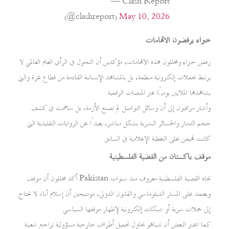
— Clash Report
(@clashreport)
May 10, 2026
خبراء يرفضون الاتهامات
رفض خبراء ومحللون هذه الاتهامات، مؤكدين أن التحول في الرأي العام العالمي لا
يرتبط بحملات إلكترونية منظمة، بل بالمشاهد الإنسانية القادمة من قطاع غزة والتي
يشاهدها الملايين يوميًا عبر المنصات الرقمية
وأشار مراقبون إلى أن وسائل التواصل لم تصنع الأزمة، بل ساهمت في كشف
حجم الدمار والخسائر البشرية بشكل مباشر، بعيدًا عن الروايات التقليدية التي
كانت تهيمن على التغطية الإعلامية في السابق
موقف باكستان من القضية الفلسطينية
أكد محللون أن موقف Pakistan تجاه القضية الفلسطينية معروف منذ سنوات
ويعتمد على المسار الدبلوماسي والقانون الدولي، موضحين أن إسلام آباد لا تحتاج
إلى حملات سرية أو شبكات إلكترونية لإظهار موقفها السياسي
كما اعتبر البعض أن نتنياهو يحاول تحميل أطراف خارجية مسؤولية تراجع شعبية