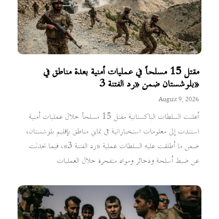
مقتل 15 مسلحاً في عمليات أمنية بعدة مناطق في
بلوشستان ضمن «رد الفتنة 3»
August 9, 2026
أعلنت السلطات الباكستانية مقتل 15 مسلحاً خلال عمليات أمنية
استندت إلى معلومات استخباراتية في ثماني مناطق بإقليم بلوشستان،
ضمن ما أطلقت عليه السلطات عملية «رد الفتنة 3»، فيما تحدثت
عن ضبط أسلحة وذخائر ومواد متفجرة خلال العمليات