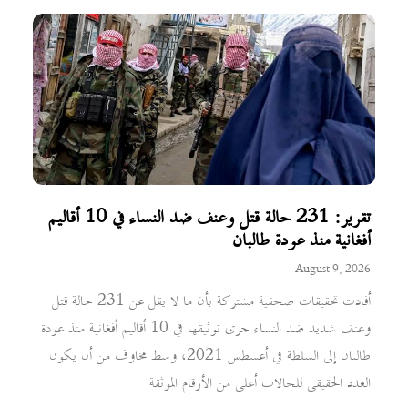
تقرير: 231 حالة قتل وعنف ضد النساء في 10 أقاليم
أفغانية منذ عودة طالبان
August 9, 2026
أفادت تحقيقات صحفية مشتركة بأن ما لا يقل عن 231 حالة قتل
وعنف شديد ضد النساء جرى توثيقها في 10 أقاليم أفغانية منذ عودة
طالبان إلى السلطة في أغسطس 2021، وسط مخاوف من أن يكون
العدد الحقيقي للحالات أعلى من الأرقام الموثقة