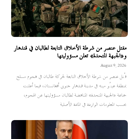
مقتل عنصر من شرطة الأخلاق التابعة لطالبان في قندهار
و«الجبهة المتحدة» تعلن مسؤوليتها
August 9, 2026
قُتل عنصر من شرطة الأخلاق التابعة لحركة طالبان في هجوم مسلح
بمنطقة عينُو مينه في مدينة قندهار جنوبي أفغانستان، فيما أعلنت
جماعة «الجبهة المتحدة» المناهضة لطالبان مسؤوليتها عن الهجوم،
بحسب المعلومات الواردة في المادة الأصلية