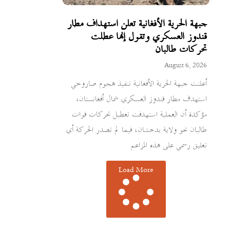
جبهة الحرية الأفغانية تعلن استهداف مطار
قندوز العسكري وتقول إنها عطلت
تحركات طالبان
August 6, 2026
أعلنت جبهة الحرية الأفغانية تنفيذ هجوم صاروخي
استهدف مطار قندوز العسكري شمال أفغانستان،
مؤكدة أن العملية استهدفت تعطيل تحركات قوات
طالبان نحو ولاية بدخشان، فيما لم تصدر الحركة أي
تعليق رسمي على هذه المزاعم
Load More