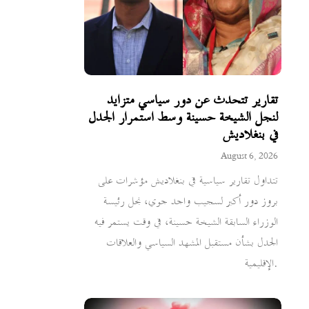
تقارير تتحدث عن دور سياسي متزايد
لنجل الشيخة حسينة وسط استمرار الجدل
في بنغلاديش
August 6, 2026
تتداول تقارير سياسية في بنغلاديش مؤشرات على
بروز دور أكبر لسجيب واجد جوي، نجل رئيسة
الوزراء السابقة الشيخة حسينة، في وقت يستمر فيه
الجدل بشأن مستقبل المشهد السياسي والعلاقات
الإقليمية.