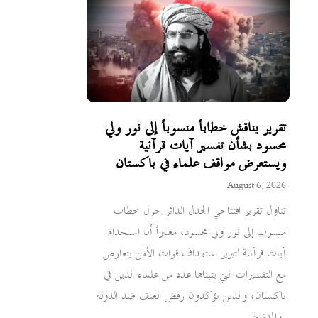
تقرير يناقش خطاباً منسوباً إلى نور ولي
محسود بشأن تفسير آيات قرآنية
ويستعرض مواقف علماء في باكستان
August 6, 2026
تناول تقرير افتتاحي الجدل الدائر حول خطاب
منسوب إلى نور ولي محسود، معتبراً أن استخدام
آيات قرآنية لتبرير استهداف قوات الأمن يتعارض
مع التفسيرات التي يتبناها عدد من علماء الدين في
باكستان، والذين يؤكدون رفض العنف ضد الدولة
والمدنيين.