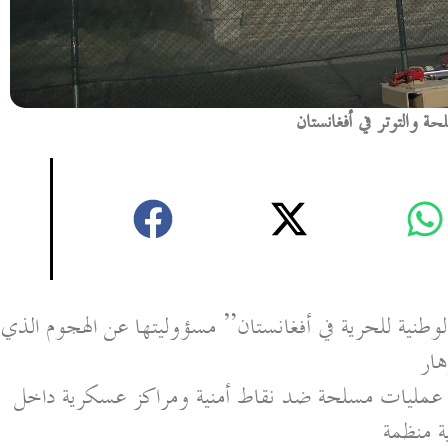
ة والتوتر في أفغانستان
وطنية للحرية في أفغانستان” مسؤوليتها عن الهجوم الذي
هار
وا عمليات مسلحة ضد نقاط أمنية ومراكز عسكرية داخل
 منظمة