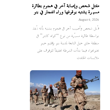
مقتل شخص وإصابة آخر في هجوم بطائرة
مسيّرة يشتبه بوقوفها وراء انفجار في بنو
August 6, 2026
قُتل شخص وأصيب آخر في هجوم يشتبه بأنه نُفذ
بواسطة طائرة مسيّرة من نوع “كواد كابتر” في
منطقة جاني خيل التابعة لمدينة بنو بإقليم خيبر
بختونخوا، فيما بدأت الشرطة تحقيقاً للوقوف على
ملابسات الحادث