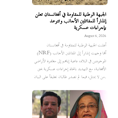
الجبهة الوطنية للمقاومة في أفغانستان تعلن
إنذاراً للمقاتلين الأجانب وتتوعد
بإجراءات عسكرية
August 6, 2026
أعلنت الجبهة الوطنية للمقاومة في أفغانستان
(NRF) أنها وجهت إنذاراً إلى المقاتلين الأجانب
الموجودين في البلاد، داعية إياهم إلى مغادرة الأراضي
الأفغانية، مع التهديد باتخاذ إجراءات عسكرية بحق
من لا يمتثل، فيما لم تصدر طالبان تعليقاً على البيان.