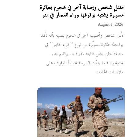
مقتل شخص وإصابة آخر في هجوم بطائرة
مسيّرة يشتبه بوقوفها وراء انفجار في بنو
August 6, 2026
قُتل شخص وأصيب آخر في هجوم يشتبه بأنه نُفذ
بواسطة طائرة مسيّرة من نوع “كواد كابتر” في
منطقة جاني خيل التابعة لمدينة بنو بإقليم خيبر
بختونخوا، فيما بدأت الشرطة تحقيقاً للوقوف على
ملابسات الحادث