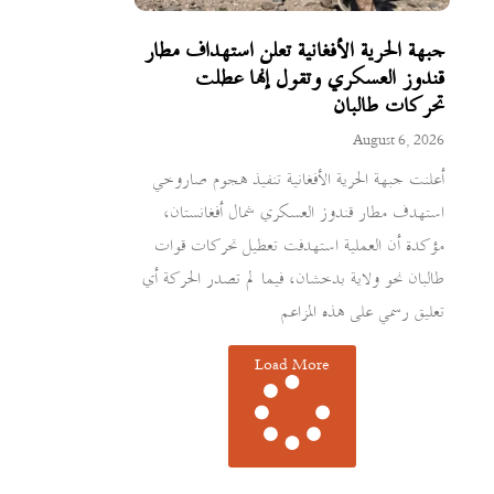
جبهة الحرية الأفغانية تعلن استهداف مطار
قندوز العسكري وتقول إنها عطلت
تحركات طالبان
August 6, 2026
أعلنت جبهة الحرية الأفغانية تنفيذ هجوم صاروخي
استهدف مطار قندوز العسكري شمال أفغانستان،
مؤكدة أن العملية استهدفت تعطيل تحركات قوات
طالبان نحو ولاية بدخشان، فيما لم تصدر الحركة أي
تعليق رسمي على هذه المزاعم
Load More