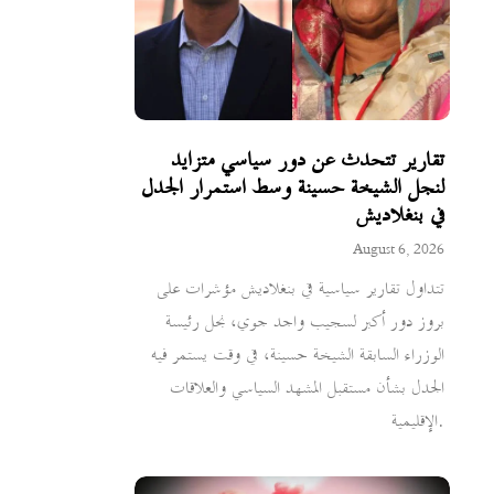
تقارير تتحدث عن دور سياسي متزايد
لنجل الشيخة حسينة وسط استمرار الجدل
في بنغلاديش
August 6, 2026
تتداول تقارير سياسية في بنغلاديش مؤشرات على
بروز دور أكبر لسجيب واجد جوي، نجل رئيسة
الوزراء السابقة الشيخة حسينة، في وقت يستمر فيه
الجدل بشأن مستقبل المشهد السياسي والعلاقات
الإقليمية.