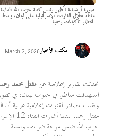
صورة أرشيفية تُظهر رئيس كتلة حزب الله النيابي
مقتله خلال الغارات الإسرائيلية على لبنان، وس
بانتظار تأكيدات رسمية
مكتب الأخبار
March 2, 2026
تحدثت تقارير إعلامية عن
مقتل محمد رعد 
استهدفت مناطق في جنوب لبنان، في تطور 
ونقلت مصادر لقنوات إعلامية عربية أن ال
مقتل رعد، 
حزب الله ضمن موجة ضربات واسعة