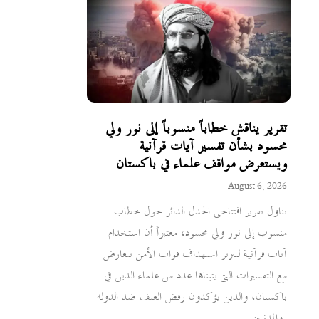
تقرير يناقش خطاباً منسوباً إلى نور ولي
محسود بشأن تفسير آيات قرآنية
ويستعرض مواقف علماء في باكستان
August 6, 2026
تناول تقرير افتتاحي الجدل الدائر حول خطاب
منسوب إلى نور ولي محسود، معتبراً أن استخدام
آيات قرآنية لتبرير استهداف قوات الأمن يتعارض
مع التفسيرات التي يتبناها عدد من علماء الدين في
باكستان، والذين يؤكدون رفض العنف ضد الدولة
والمدنيين.