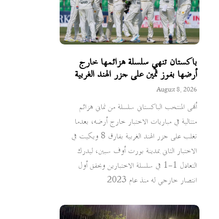
باكستان تنهي سلسلة هزائمها خارج
أرضها بفوز ثمين على جزر الهند الغربية
August 8, 2026
أنهى المنتخب الباكستاني سلسلة من ثماني هزائم
متتالية في مباريات الاختبار خارج أرضه، بعدما
تغلب على جزر الهند الغربية بفارق 8 ويكيت في
الاختبار الثاني بمدينة بورت أوف سبين، ليدرك
التعادل 1-1 في سلسلة الاختبارين ويحقق أول
انتصار خارجي له منذ عام 2023