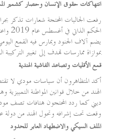
انتهاكات حقوق الإنسان وحصار كشمير المس
رفعت الجاليات المحتجة شعارات تذكر بجرائ
الحكم ا
يضم آلاف الجنود ويمارس فيه القمع اليومي
بموازاة ممارسات تهدف إلى تغيير التركيبة الد
قمع الأقليات وتصاعد الفاشية الهندية
أكد المتظاهرون أن سياسات مودي لا تقتص
الهند من خلال قوانين المواطنة التمييزية
ديني كما ردد المحتجون هتافات تصف مودي ب
وقعت تحت إشرافه وتحول الهند من دولة علما
الملف السيكي والاضطهاد العابر للحدود