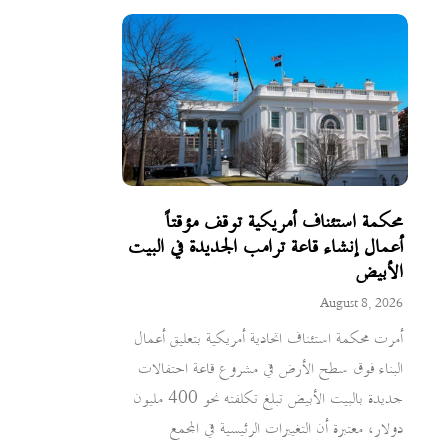
محكمة استئناف أمريكية توقف مؤقتاً
أعمال إنشاء قاعة ترامب الجديدة في البيت
الأبيض
August 8, 2026
أمرت محكمة استئناف اتحادية أمريكية بتعليق أعمال
البناء فوق سطح الأرض في مشروع قاعة احتفالات
جديدة بالبيت الأبيض تبلغ تكلفته نحو 400 مليون
دولار، معتبرة أن التغييرات الرئيسية في المجمع