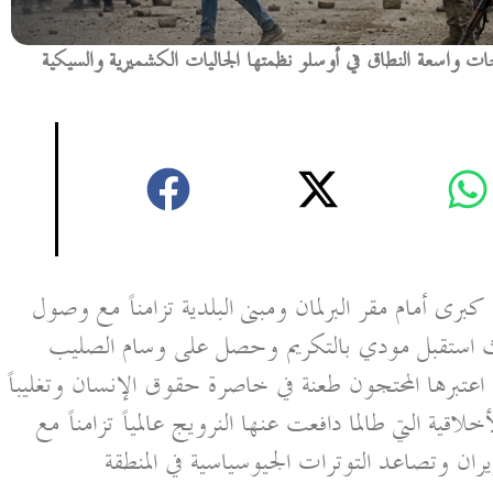
ات واسعة النطاق في أوسلو نظمتها الجاليات الكشميرية والسيكية
رى أمام مقر البرلمان ومبنى البلدية تزامناً مع وصول
ث استقبل مودي بالتكريم وحصل على وسام الصليب
اعتبرها المحتجون طعنة في خاصرة حقوق الإنسان وتغليباً
لاقية التي طالما دافعت عنها النرويج عالمياً تزامناً مع
يران وتصاعد التوترات الجيوسياسية في المنطقة