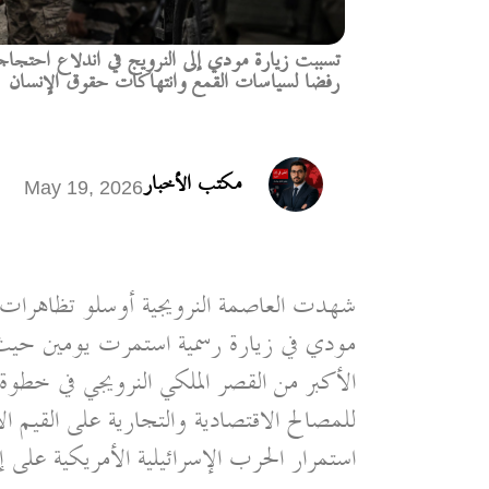
تسببت زيارة مودي إلى النرويج في اندلاع احتجاج
رفضا لسياسات القمع وانتهاكات حقوق الإنسان
مكتب الأخبار
May 19, 2026
شهدت العاصمة النرويجية أوسلو تظاهرات كب
مودي في زيارة رسمية استمرت يومين حي
الأكبر من القصر الملكي النرويجي في خطوة 
للمصالح الاقتصادية والتجارية على القيم الأخ
استمرار الحرب الإسرائيلية الأمريكية على إ