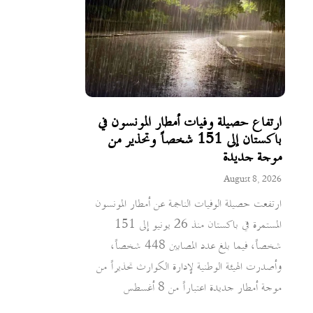
ارتفاع حصيلة وفيات أمطار المونسون في
باكستان إلى 151 شخصاً وتحذير من
موجة جديدة
August 8, 2026
ارتفعت حصيلة الوفيات الناجمة عن أمطار المونسون
المستمرة في باكستان منذ 26 يونيو إلى 151
شخصاً، فيما بلغ عدد المصابين 448 شخصاً،
وأصدرت الهيئة الوطنية لإدارة الكوارث تحذيراً من
موجة أمطار جديدة اعتباراً من 8 أغسطس