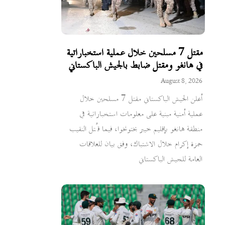
مقتل 7 مسلحين خلال عملية استخباراتية
في هانغو ومقتل ضابط بالجيش الباكستاني
August 8, 2026
أعلن الجيش الباكستاني مقتل 7 مسلحين خلال
عملية أمنية مبنية على معلومات استخباراتية في
منطقة هانغو بإقليم خيبر بختونخوا، فيما قُتل النقيب
حمزة إكرام خلال الاشتباك، وفق بيان للعلاقات
العامة للجيش الباكستاني