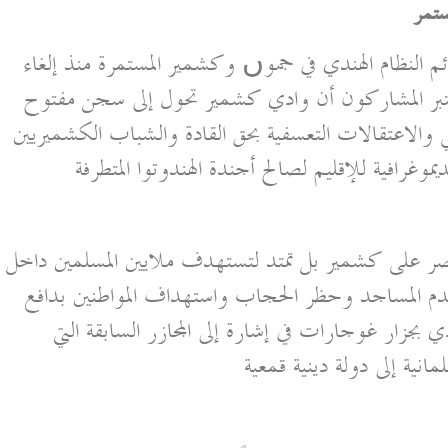
تمر
م النظام الهندي في جموں وكشمير المستمرة منذ إلغاء
لذاتي في أغسطس عام 2019 واعتبر المشاركون أن وادي كشمير تحول إلى سجن مفتوح
 والاعتقالات التعسفية بحق القادة والشباب الكشميريين
يموغرافية للإقليم لصالح أجندة الهندوتوا المتطرفة
ر على كشمير بل تمتد لتستهدف ملايين المسلمين داخل
 وهدم المساجد وحظر الحجاب واستهداف المواطنين بدافع
جزار غوجارات في إشارة إلى المجازر السابقة التي
نية إلى دولة دينية قمعية