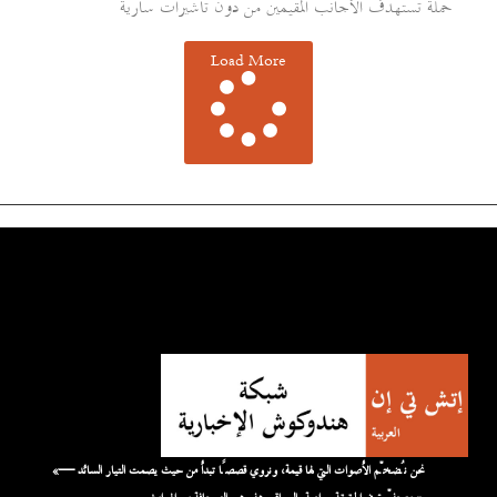
حملة تستهدف الأجانب المقيمين من دون تأشيرات سارية
Load More
«نحن نُضخّم الأصوات التي لها قيمة، ونروي قصصًا تبدأ من حيث يصمت التيار السائد —