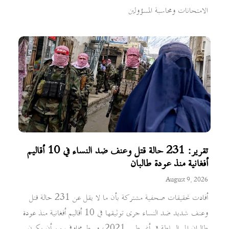
الامتحانات ومحاسبة المسؤولين
تقرير: 231 حالة قتل وعنف ضد النساء في 10 أقاليم
أفغانية منذ عودة طالبان
August 9, 2026
أفادت تحقيقات صحفية مشتركة بأن ما لا يقل عن 231 حالة قتل
وعنف شديد ضد النساء جرى توثيقها في 10 أقاليم أفغانية منذ عودة
طالبان إلى السلطة في أغسطس 2021، وسط مخاوف من أن يكون