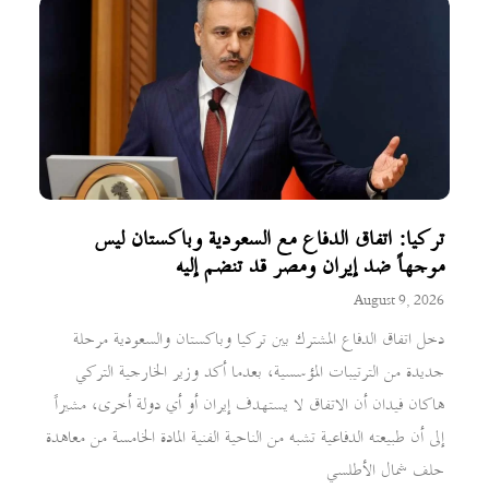
تركيا: اتفاق الدفاع مع السعودية وباكستان ليس
موجهاً ضد إيران ومصر قد تنضم إليه
August 9, 2026
دخل اتفاق الدفاع المشترك بين تركيا وباكستان والسعودية مرحلة
جديدة من الترتيبات المؤسسية، بعدما أكد وزير الخارجية التركي
هاكان فيدان أن الاتفاق لا يستهدف إيران أو أي دولة أخرى، مشيراً
إلى أن طبيعته الدفاعية تشبه من الناحية الفنية المادة الخامسة من معاهدة
حلف شمال الأطلسي