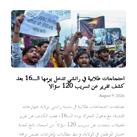
احتجاجات طلابية في رانشي تدخل يومها الـ16 بعد
كشف تقرير عن تسريب 120 سؤالاً
August 9, 2026
تصاعدت احتجاجات طلابية في مدينة رانشي بولاية جهارخاند
الهندية، مع دخول التحرك يومه الـ16، عقب الكشف عن تقرير
تحقيقات يتحدث عن تسريب 120 سؤالاً من امتحان تابع للجنة
اختيار الموظفين في الولاية، وسط مطالبات بإجراءات تضمن نزاهة