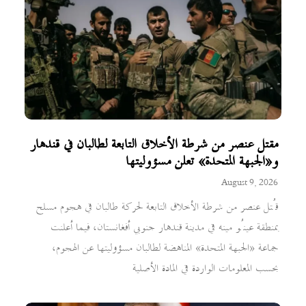
مقتل عنصر من شرطة الأخلاق التابعة لطالبان في قندهار
و«الجبهة المتحدة» تعلن مسؤوليتها
August 9, 2026
قُتل عنصر من شرطة الأخلاق التابعة لحركة طالبان في هجوم مسلح
بمنطقة عينُو مينه في مدينة قندهار جنوبي أفغانستان، فيما أعلنت
جماعة «الجبهة المتحدة» المناهضة لطالبان مسؤوليتها عن الهجوم،
بحسب المعلومات الواردة في المادة الأصلية