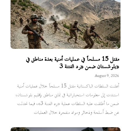
مقتل 15 مسلحاً في عمليات أمنية بعدة مناطق في
بلوشستان ضمن «رد الفتنة 3»
August 9, 2026
أعلنت السلطات الباكستانية مقتل 15 مسلحاً خلال عمليات أمنية
استندت إلى معلومات استخباراتية في ثماني مناطق بإقليم بلوشستان،
ضمن ما أطلقت عليه السلطات عملية «رد الفتنة 3»، فيما تحدثت
عن ضبط أسلحة وذخائر ومواد متفجرة خلال العمليات