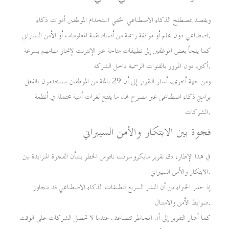
ويقصد بمصطلح الذكاء الاصطناعي الخفي استخدام الموظفين أدوات ذكاء
اصطناعي دون علم أو موافقة رسمية من أقسام تقنية المعلومات أو الأمن السيبراني.
كما يلجأ بعض الموظفين إلى تطبيقات متاحة عبر الإنترنت لإنجاز مهامهم بسرعة
أكبر، دون المرور بالقنوات الرسمية داخل الشركة.
ومن جهة أخرى، أشار التقرير إلى أن 29 بالمئة من الموظفين يستخدمون بالفعل
برامج ذكاء اصطناعي غير مصرح بها، ما يفتح ثغرات أمنية محتملة في أنظمة
الشركات.
فجوة بين الابتكار والأمن السيبراني
في هذا الإطار، دق تقرير مايكروسوفت ناقوس الخطر بشأن الفجوة المتزايدة بين
الابتكار والأمن السيبراني.
إذ حذر الخبراء من أن النشر السريع لتطبيقات الذكاء الاصطناعي قد يتجاوز
ضوابط الأمن والامتثال.
كما أشار التقرير إلى أن المخاطر تتضاعف عندما لا تحصل الشركات على الوقت