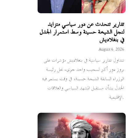
تقارير تتحدث عن دور سياسي متزايد
لنجل الشيخة حسينة وسط استمرار الجدل
في بنغلاديش
August 6, 2026
تتداول تقارير سياسية في بنغلاديش مؤشرات على
بروز دور أكبر لسجيب واجد جوي، نجل رئيسة
الوزراء السابقة الشيخة حسينة، في وقت يستمر فيه
الجدل بشأن مستقبل المشهد السياسي والعلاقات
الإقليمية.