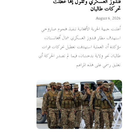
قندوز العسكري وتقول إنها عطلت
تحركات طالبان
August 6, 2026
أعلنت جبهة الحرية الأفغانية تنفيذ هجوم صاروخي
استهدف مطار قندوز العسكري شمال أفغانستان،
مؤكدة أن العملية استهدفت تعطيل تحركات قوات
طالبان نحو ولاية بدخشان، فيما لم تصدر الحركة أي
تعليق رسمي على هذه المزاعم