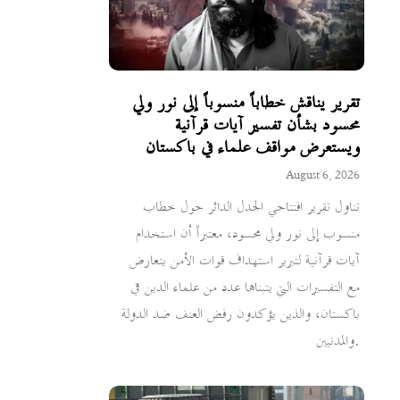
تقرير يناقش خطاباً منسوباً إلى نور ولي
محسود بشأن تفسير آيات قرآنية
ويستعرض مواقف علماء في باكستان
August 6, 2026
تناول تقرير افتتاحي الجدل الدائر حول خطاب
منسوب إلى نور ولي محسود، معتبراً أن استخدام
آيات قرآنية لتبرير استهداف قوات الأمن يتعارض
مع التفسيرات التي يتبناها عدد من علماء الدين في
باكستان، والذين يؤكدون رفض العنف ضد الدولة
والمدنيين.