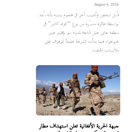
August 6, 2026
قُتل شخص وأصيب آخر في هجوم يشتبه بأنه نُفذ
بواسطة طائرة مسيّرة من نوع “كواد كابتر” في
منطقة جاني خيل التابعة لمدينة بنو بإقليم خيبر
بختونخوا، فيما بدأت الشرطة تحقيقاً للوقوف على
ملابسات الحادث
جبهة الحرية الأفغانية تعلن استهداف مطار