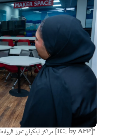
"مراكز لينكولن تعزز الروابط بين باكستان والولايات المتحدة عبر برامج تعليمية وثقافية [IC: by AFP]"