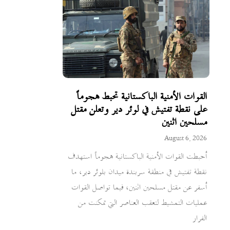
القوات الأمنية الباكستانية تحبط هجوماً
على نقطة تفتيش في لوئر دير وتعلن مقتل
مسلحين اثنين
August 6, 2026
أحبطت القوات الأمنية الباكستانية هجوماً استهدف
نقطة تفتيش في منطقة سربندة ميدان بلوئر دير، ما
أسفر عن مقتل مسلحين اثنين، فيما تواصل القوات
عمليات التمشيط لتعقب العناصر التي تمكنت من
الفرار