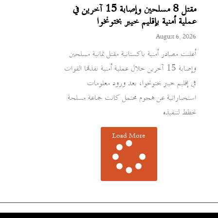
مقتل 8 مسلحين وإصابة 15 آخرين في
عملية أمنية بإقليم خيبر بختونخوا
August 6, 2026
أعلنت مصادر أمنية باكستانية مقتل ثمانية مسلحين
وإصابة 15 آخرين خلال عملية أمنية نفذتها القوات
في إقليم خيبر بختونخوا، بعد ورود معلومات
استخباراتية عن هجوم محتمل كانت جماعة مسلحة
تخطط لتنفيذه
Load More