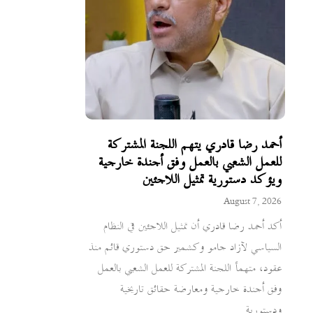
أحمد رضا قادري يتهم اللجنة المشتركة
للعمل الشعبي بالعمل وفق أجندة خارجية
ويؤكد دستورية تمثيل اللاجئين
August 7, 2026
أكد أحمد رضا قادري أن تمثيل اللاجئين في النظام
السياسي لآزاد جامو وكشمير حق دستوري قائم منذ
عقود، متهماً اللجنة المشتركة للعمل الشعبي بالعمل
وفق أجندة خارجية ومعارضة حقائق تاريخية
ودستورية