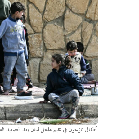
أطفال نازحون في مخيم داخل لبنان بعد التصعيد الع