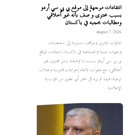
انتقادات موجهة إلى موقع بي بي سي أردو
بسبب محتوى وُصف بأنه غير أخلاقي
ومطالبات بحجبه في باكستان
August 7, 2026
تداولت تقارير ومواقف منسوبة إلى شخصيات
وجهات دينية واجتماعية في باكستان انتقادات لموقع
بي بي سي أردو بسبب ما وصفته بنشر محتوى غير
أخلاقي، مع دعوات لاتخاذ إجراءات قانونية وحملات
توعية، فيما لم يرد في الخبر أي تعليق من المؤسسة
الإعلامية