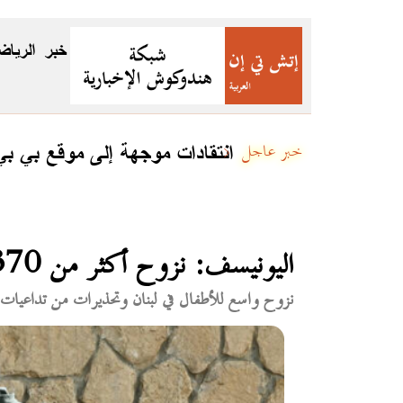
خبر
الرياض
جئين
انتقادات موجهة إلى موقع بي ب
خبر عاجل
اليونيسف: نزوح أكثر من 370 ألف طفل في لبنان ومقتل 121
نزوح واسع للأطفال في لبنان وتحذيرات من تداعيات إ