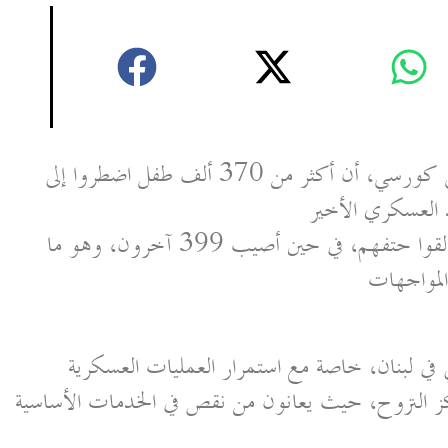
أعلن ممثل اليونيسف في لبنان، ماركولويجي كورسي، أن أكثر من 370 ألف طفل اضطروا إلى
 العسكري الأخير
كما أوضح أن ما لا يقل عن 121 طفلًا لقوا حتفهم، في حين أصيب 399 آخرون، وهو ما
المواجهات
ي في لبنان، خاصة مع استمرار العمليات العسكرية
كز النزوح، حيث يعانون من نقص في الخدمات الأساسية