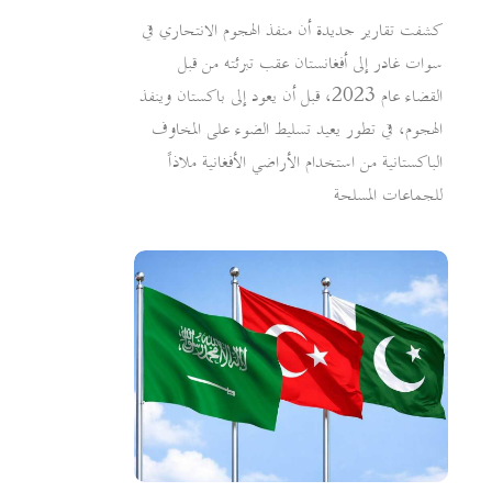
كشفت تقارير جديدة أن منفذ الهجوم الانتحاري في
سوات غادر إلى أفغانستان عقب تبرئته من قبل
القضاء عام 2023، قبل أن يعود إلى باكستان وينفذ
الهجوم، في تطور يعيد تسليط الضوء على المخاوف
الباكستانية من استخدام الأراضي الأفغانية ملاذاً
للجماعات المسلحة