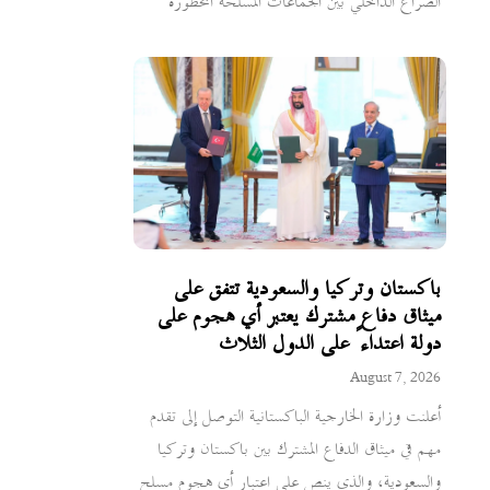
الصراع الداخلي بين الجماعات المسلحة المحظورة
باكستان وتركيا والسعودية تتفق على
ميثاق دفاع مشترك يعتبر أي هجوم على
دولة اعتداءً على الدول الثلاث
August 7, 2026
أعلنت وزارة الخارجية الباكستانية التوصل إلى تقدم
مهم في ميثاق الدفاع المشترك بين باكستان وتركيا
والسعودية، والذي ينص على اعتبار أي هجوم مسلح