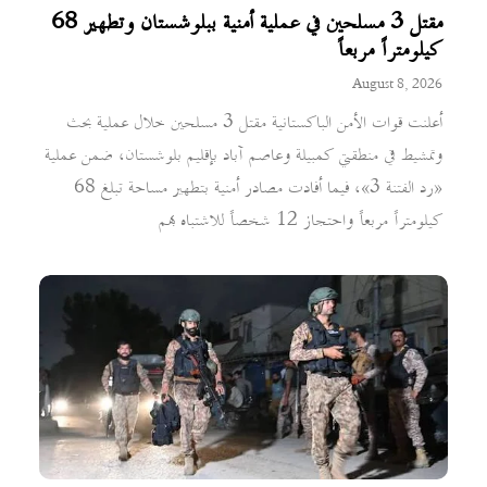
مقتل 3 مسلحين في عملية أمنية ببلوشستان وتطهير 68
كيلومتراً مربعاً
August 8, 2026
أعلنت قوات الأمن الباكستانية مقتل 3 مسلحين خلال عملية بحث
وتمشيط في منطقتي كمبيلة وعاصم آباد بإقليم بلوشستان، ضمن عملية
«رد الفتنة 3»، فيما أفادت مصادر أمنية بتطهير مساحة تبلغ 68
كيلومتراً مربعاً واحتجاز 12 شخصاً للاشتباه بهم