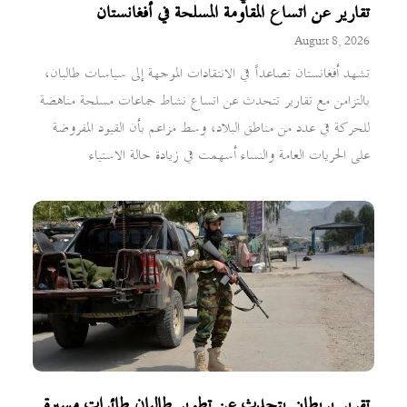
تقارير عن اتساع المقاومة المسلحة في أفغانستان
August 8, 2026
تشهد أفغانستان تصاعداً في الانتقادات الموجهة إلى سياسات طالبان،
بالتزامن مع تقارير تتحدث عن اتساع نشاط جماعات مسلحة مناهضة
للحركة في عدد من مناطق البلاد، وسط مزاعم بأن القيود المفروضة
على الحريات العامة والنساء أسهمت في زيادة حالة الاستياء
تقرير بريطاني يتحدث عن تطوير طالبان طائرات مسيرة