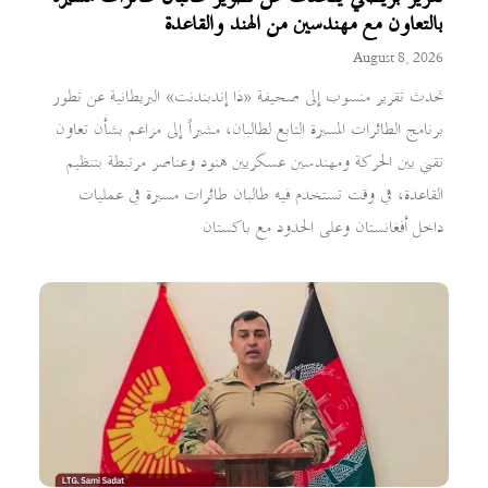
بالتعاون مع مهندسين من الهند والقاعدة
August 8, 2026
تحدث تقرير منسوب إلى صحيفة «ذا إندبندنت» البريطانية عن تطور
برنامج الطائرات المسيرة التابع لطالبان، مشيراً إلى مزاعم بشأن تعاون
تقني بين الحركة ومهندسين عسكريين هنود وعناصر مرتبطة بتنظيم
القاعدة، في وقت تستخدم فيه طالبان طائرات مسيرة في عمليات
داخل أفغانستان وعلى الحدود مع باكستان