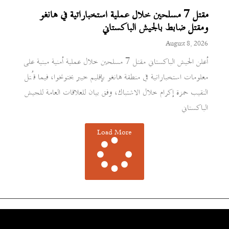
مقتل 7 مسلحين خلال عملية استخباراتية في هانغو
ومقتل ضابط بالجيش الباكستاني
August 8, 2026
أعلن الجيش الباكستاني مقتل 7 مسلحين خلال عملية أمنية مبنية على
معلومات استخباراتية في منطقة هانغو بإقليم خيبر بختونخوا، فيما قُتل
النقيب حمزة إكرام خلال الاشتباك، وفق بيان للعلاقات العامة للجيش
الباكستاني
Load More