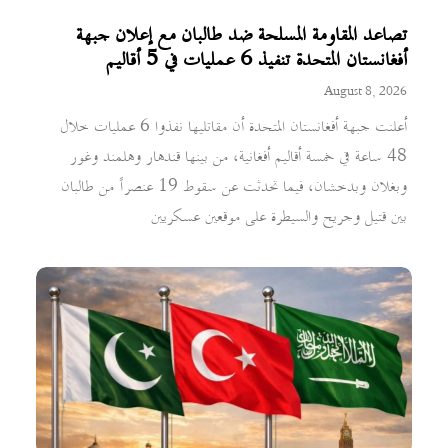
تصاعد المقاومة المسلحة ضد طالبان مع إعلان جبهة
أفغانستان المتحدة تنفيذ 6 عمليات في 5 أقاليم
August 8, 2026
أعلنت جبهة أفغانستان المتحدة أن مقاتليها نفذوا 6 عمليات خلال
48 ساعة في خمسة أقاليم أفغانية، من بينها قندهار وهلمند وغور
وبغلان وبدخشان، فيما تحدثت عن سقوط 19 عنصراً من طالبان
بين قتيل وجريح والسيطرة على موقعين عسكريين