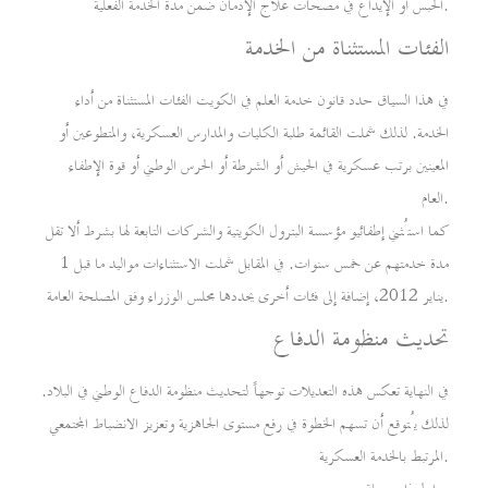
الحبس أو الإيداع في مصحات علاج الإدمان ضمن مدة الخدمة الفعلية.
الفئات المستثناة من الخدمة
في هذا السياق حدد قانون خدمة العلم في الكويت الفئات المستثناة من أداء
الخدمة. لذلك شملت القائمة طلبة الكليات والمدارس العسكرية، والمتطوعين أو
المعينين برتب عسكرية في الجيش أو الشرطة أو الحرس الوطني أو قوة الإطفاء
العام.
كما استُثني إطفائيو مؤسسة البترول الكويتية والشركات التابعة لها بشرط ألا تقل
مدة خدمتهم عن خمس سنوات. في المقابل شملت الاستثناءات مواليد ما قبل 1
يناير 2012، إضافة إلى فئات أخرى يحددها مجلس الوزراء وفق المصلحة العامة.
تحديث منظومة الدفاع
في النهاية تعكس هذه التعديلات توجهاً لتحديث منظومة الدفاع الوطني في البلاد.
لذلك يُتوقع أن تسهم الخطوة في رفع مستوى الجاهزية وتعزيز الانضباط المجتمعي
المرتبط بالخدمة العسكرية.