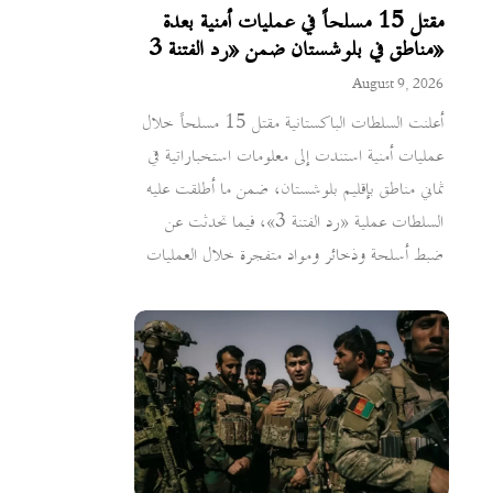
مقتل 15 مسلحاً في عمليات أمنية بعدة
مناطق في بلوشستان ضمن «رد الفتنة 3»
August 9, 2026
أعلنت السلطات الباكستانية مقتل 15 مسلحاً خلال
عمليات أمنية استندت إلى معلومات استخباراتية في
ثماني مناطق بإقليم بلوشستان، ضمن ما أطلقت عليه
السلطات عملية «رد الفتنة 3»، فيما تحدثت عن
ضبط أسلحة وذخائر ومواد متفجرة خلال العمليات