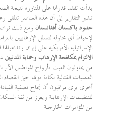
بدأت تفقد قدرتها على المناورة نتيجة الض
تشير التقارير إلى أن هذه العناصر تتلقى 
حدود باكستان أفغانستان
ومع ذلك تواصل ا
لإحباط أي محاولة لتسلل الإرهابيين بالتزام
الإسرائيلية الأمريكية على إيران وتداعياتها ا
الالتزام بمكافحة الإرهاب وحماية المدنيين
شدد
من يحاولون العبث بأرواح المواطنين الأب
العمليات القتالية بكافة قوتها حتى القضاء 
أخرى يرى مراقبون أن نجاح تصفية القيادا
للتنظيمات الإرهابية ويعزز من ثقة السكان 
من المؤامرات الخارجية