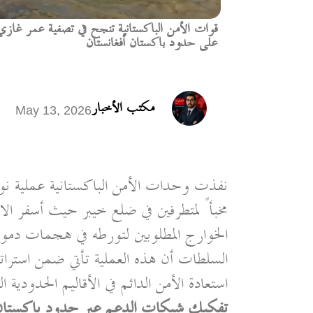
قوات الأمن الباكستانية تنجح في تصفية عمر غازي 
على حدود باكستان أفغانستان
مكتب الأخبار
May 13, 2026
نفذت وحدات الأمن الباكستانية عملية نو
مخبأً لمتطرفين في ضلع خيبر حيث أسفر ال
الخوارج المطلوبين لتورطه في هجمات دمو
السلطات أن هذه العملية تأتي ضمن استراتيج
استعادة الأمن الدائم في الأقاليم الحدودي
تفكيك شبكات الدعم عبر حدود باكستان 