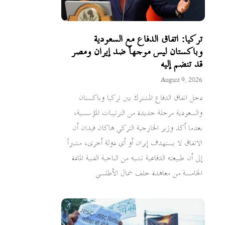
تركيا: اتفاق الدفاع مع السعودية
وباكستان ليس موجهاً ضد إيران ومصر
قد تنضم إليه
August 9, 2026
دخل اتفاق الدفاع المشترك بين تركيا وباكستان
والسعودية مرحلة جديدة من الترتيبات المؤسسية،
بعدما أكد وزير الخارجية التركي هاكان فيدان أن
الاتفاق لا يستهدف إيران أو أي دولة أخرى، مشيراً
إلى أن طبيعته الدفاعية تشبه من الناحية الفنية المادة
الخامسة من معاهدة حلف شمال الأطلسي