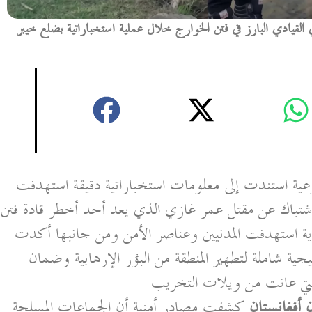
القيادي البارز في فتن الخوارج خلال عملية استخباراتية بضلع خيبر
عية استندت إلى معلومات استخباراتية دقيقة استهدفت
اشتباك عن مقتل عمر غازي الذي يعد أحد أخطر قادة فتن
ية استهدفت المدنيين وعناصر الأمن ومن جانبها أكدت
ية شاملة لتطهير المنطقة من البؤر الإرهابية وضمان
ة التي عانت من ويلات التخريب
أفغانستان
كشفت مصادر أمنية أن الجماعات المسلحة