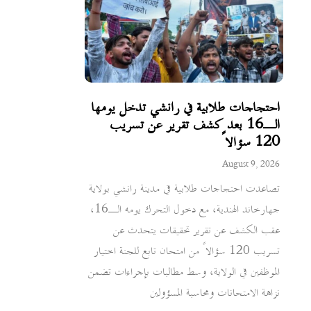
احتجاجات طلابية في رانشي تدخل يومها
الـ16 بعد كشف تقرير عن تسريب
120 سؤالاً
August 9, 2026
تصاعدت احتجاجات طلابية في مدينة رانشي بولاية
جهارخاند الهندية، مع دخول التحرك يومه الـ16،
عقب الكشف عن تقرير تحقيقات يتحدث عن
تسريب 120 سؤالاً من امتحان تابع للجنة اختيار
الموظفين في الولاية، وسط مطالبات بإجراءات تضمن
نزاهة الامتحانات ومحاسبة المسؤولين