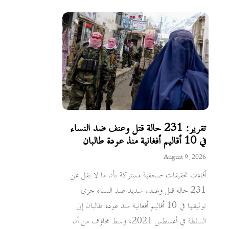
تقرير: 231 حالة قتل وعنف ضد النساء
في 10 أقاليم أفغانية منذ عودة طالبان
August 9, 2026
أفادت تحقيقات صحفية مشتركة بأن ما لا يقل عن
231 حالة قتل وعنف شديد ضد النساء جرى
توثيقها في 10 أقاليم أفغانية منذ عودة طالبان إلى
السلطة في أغسطس 2021، وسط مخاوف من أن