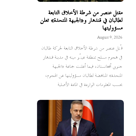
مقتل عنصر من شرطة الأخلاق التابعة
لطالبان في قندهار و«الجبهة المتحدة» تعلن
مسؤوليتها
August 9, 2026
قُتل عنصر من شرطة الأخلاق التابعة لحركة طالبان
في هجوم مسلح بمنطقة عينُو مينه في مدينة قندهار
جنوبي أفغانستان، فيما أعلنت جماعة «الجبهة
المتحدة» المناهضة لطالبان مسؤوليتها عن الهجوم،
بحسب المعلومات الواردة في المادة الأصلية