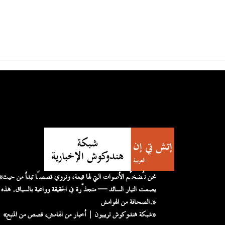
«نحن نُضخّم الأصوات التي لها قيمة، 
يصمت التيار السائد — متجذّرة في الحقيقة وواعية بالسياق. هذه
الصحافة من الهوامش.»
«شبكة هندوكوش تريبيون | أخبار من الهامش، قصص من المنبع»