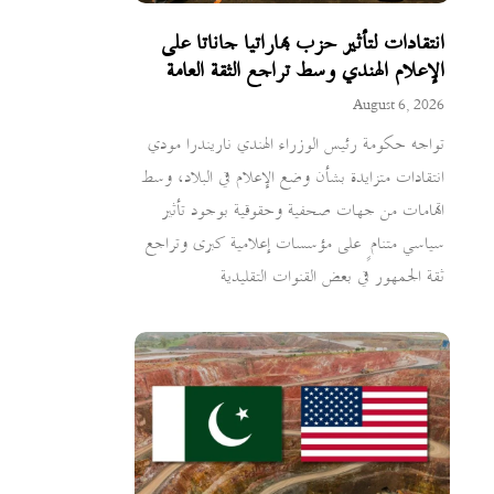
انتقادات لتأثير حزب بهاراتيا جاناتا على
الإعلام الهندي وسط تراجع الثقة العامة
August 6, 2026
تواجه حكومة رئيس الوزراء الهندي ناريندرا مودي
انتقادات متزايدة بشأن وضع الإعلام في البلاد، وسط
اتهامات من جهات صحفية وحقوقية بوجود تأثير
سياسي متنامٍ على مؤسسات إعلامية كبرى وتراجع
ثقة الجمهور في بعض القنوات التقليدية