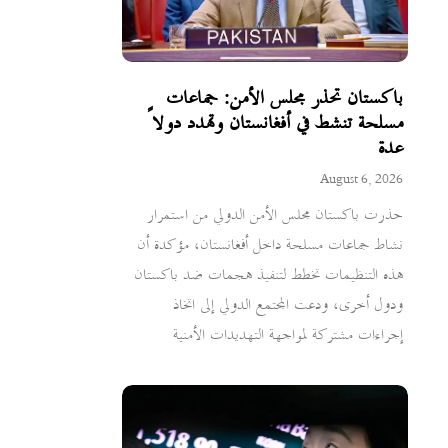
باكستان تحذر مجلس الأمن: جماعات
مسلحة تنشط في أفغانستان وتهدد دولاً
عدة
August 6, 2026
حذرت باكستان مجلس الأمن الدولي من استمرار
نشاط جماعات مسلحة داخل أفغانستان، مؤكدة أن
هذه التنظيمات تخطط لتنفيذ هجمات ضد باكستان
ودول أخرى، ودعت المجتمع الدولي إلى اتخاذ
إجراءات مشتركة لمواجهة التهديدات الأمنية