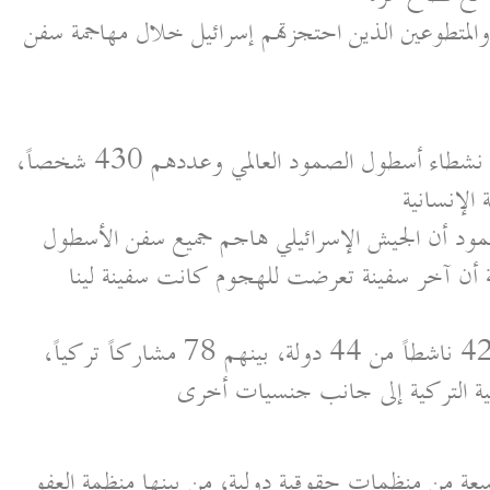
المتطوعين الذين احتجزتهم إسرائيل خلال مهاجمة سفن
أقرت إسرائيل مساء الثلاثاء باحتجاز جميع نشطاء أسطول الصمود العالمي وعددهم 430 شخصاً،
الإنسانية
د أن الجيش الإسرائيلي هاجم جميع سفن الأسطول
حة أن آخر سفينة تعرضت للهجوم كانت سفينة لينا
ويتكون الأسطول من 50 قارباً ويضم 428 ناشطاً من 44 دولة، بينهم 78 مشاركاً تركياً،
سية التركية إلى جانب جنسيات أخرى
واسعة من منظمات حقوقية دولية، من بينها منظمة العفو