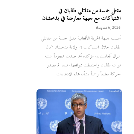
مقتل خمسة من مقاتلي طالبان في
اشتباكات مع جبهة معارضة في بدخشان
August 6, 2026
أعلنت جبهة الحرية الأفغانية مقتل خمسة من مقاتلي
طالبان خلال اشتباكات في ولاية بدخشان شمال
شرق أفغانستان، مؤكدة أنها صدت هجوماً شنته
قوات طالبان واحتفظت بمواقعها، فيما لم تصدر
الحركة تعليقاً رسمياً بشأن هذه الادعاءات