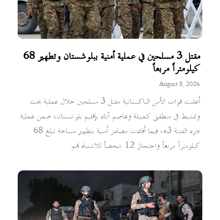
مقتل 3 مسلحين في عملية أمنية ببلوشستان وتطهير 68
كيلومتراً مربعاً
August 8, 2026
أعلنت قوات الأمن الباكستانية مقتل 3 مسلحين خلال عملية بحث
وتمشيط في منطقتي كمبيلة وعاصم آباد بإقليم بلوشستان، ضمن عملية
«رد الفتنة 3»، فيما أفادت مصادر أمنية بتطهير مساحة تبلغ 68
كيلومتراً مربعاً واحتجاز 12 شخصاً للاشتباه بهم