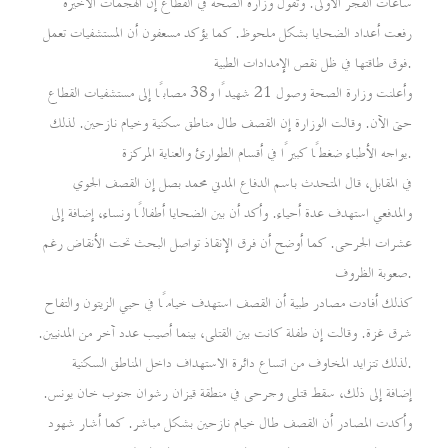
ساعات الفجر الأولى. وتقول وزارة الصحة في القطاع إن الهجمات الأخيرة
رفعت أعداد الضحايا بشكل ملحوظ. كما يؤكد مسعفون أن المستشفيات تعمل
فوق طاقتها في ظل نقص الإمدادات الطبية.
وأعلنت وزارة الصحة وصول 21 شهيدًا و38 مصابًا إلى مستشفيات القطاع
حتى الآن. وقالت الوزارة إن القصف طال مناطق سكنية وخيام نازحين. لذلك
يواجه الأطباء ضغطًا كبيرًا في أقسام الطوارئ والعناية المركزة.
في المقابل، قال المتحدث باسم الدفاع المدني محمد بصل إن القصف الجوي
والمدفعي استهدف عدة أحياء. وأكد أن بين الضحايا أطفالًا ونساء، إضافة إلى
عشرات الجرحى. كما أوضح أن فرق الإنقاذ تواصل البحث تحت الأنقاض رغم
صعوبة الظروف.
كذلك أفادت مصادر طبية أن القصف استهدف خيامًا في حيي الزيتون والتفاح
شرق غزة. وقالت إن طفلة كانت بين القتلى، بينما أصيب عدد آخر من المدنيين.
لذلك تتزايد المخاوف من اتساع دائرة الاستهداف داخل المناطق السكنية.
إضافة إلى ذلك، سقط قتلى وجرحى في منطقة قيزان رشوان جنوب خان يونس.
وأكدت المصادر أن القصف طال خيام نازحين بشكل مباشر. كما أشار شهود