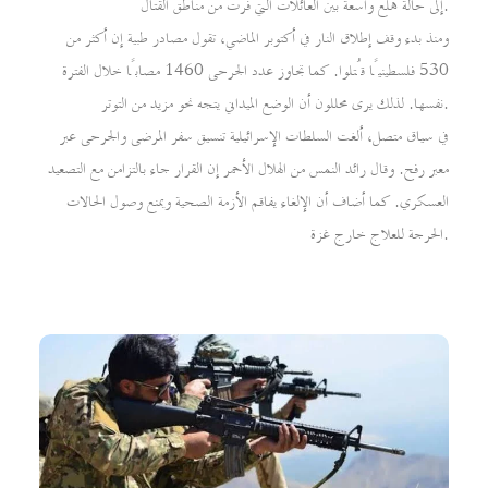
إلى حالة هلع واسعة بين العائلات التي فرت من مناطق القتال.
ومنذ بدء وقف إطلاق النار في أكتوبر الماضي، تقول مصادر طبية إن أكثر من
530 فلسطينيًا قُتلوا. كما تجاوز عدد الجرحى 1460 مصابًا خلال الفترة
نفسها. لذلك يرى محللون أن الوضع الميداني يتجه نحو مزيد من التوتر.
في سياق متصل، ألغت السلطات الإسرائيلية تنسيق سفر المرضى والجرحى عبر
معبر رفح. وقال رائد النمس من الهلال الأحمر إن القرار جاء بالتزامن مع التصعيد
العسكري. كما أضاف أن الإلغاء يفاقم الأزمة الصحية ويمنع وصول الحالات
الحرجة للعلاج خارج غزة.