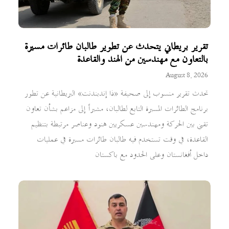
تقرير بريطاني يتحدث عن تطوير طالبان طائرات مسيرة
بالتعاون مع مهندسين من الهند والقاعدة
August 8, 2026
تحدث تقرير منسوب إلى صحيفة «ذا إندبندنت» البريطانية عن تطور
برنامج الطائرات المسيرة التابع لطالبان، مشيراً إلى مزاعم بشأن تعاون
تقني بين الحركة ومهندسين عسكريين هنود وعناصر مرتبطة بتنظيم
القاعدة، في وقت تستخدم فيه طالبان طائرات مسيرة في عمليات
داخل أفغانستان وعلى الحدود مع باكستان