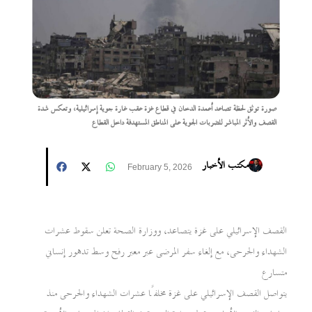
صورة توثق لحظة تصاعد أعمدة الدخان في قطاع غزة عقب غارة جوية إسرائيلية، وتعكس شدة
القصف والأثر المباشر للضربات الجوية على المناطق المستهدفة داخل القطاع
مكتب الأخبار
February 5, 2026
القصف الإسرائيلي على غزة يتصاعد، ووزارة الصحة تعلن سقوط عشرات
الشهداء والجرحى، مع إلغاء سفر المرضى عبر معبر رفح وسط تدهور إنساني
متسارع
يتواصل القصف الإسرائيلي على غزة مخلفًا عشرات الشهداء والجرحى منذ