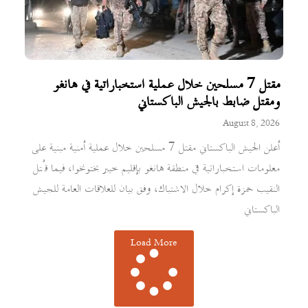
مقتل 7 مسلحين خلال عملية استخباراتية في هانغو
ومقتل ضابط بالجيش الباكستاني
August 8, 2026
أعلن الجيش الباكستاني مقتل 7 مسلحين خلال عملية أمنية مبنية على
معلومات استخباراتية في منطقة هانغو بإقليم خيبر بختونخوا، فيما قُتل
النقيب حمزة إكرام خلال الاشتباك، وفق بيان للعلاقات العامة للجيش
الباكستاني
Load More