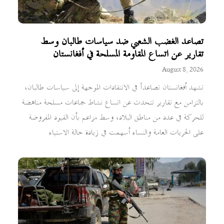
تصاعد الغضب الشعبي ضد سياسات طالبان وسط
تقارير عن اتساع المقاومة المسلحة في أفغانستان
August 8, 2026
تشهد أفغانستان تصاعداً في الانتقادات الموجهة إلى سياسات طالبان،
بالتزامن مع تقارير تتحدث عن اتساع نشاط جماعات مسلحة مناهضة
للحركة في عدد من مناطق البلاد، وسط مزاعم بأن القيود المفروضة
على الحريات العامة والنساء أسهمت في زيادة حالة الاستياء