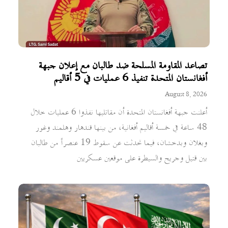
تصاعد المقاومة المسلحة ضد طالبان مع إعلان جبهة
أفغانستان المتحدة تنفيذ 6 عمليات في 5 أقاليم
August 8, 2026
أعلنت جبهة أفغانستان المتحدة أن مقاتليها نفذوا 6 عمليات خلال
48 ساعة في خمسة أقاليم أفغانية، من بينها قندهار وهلمند وغور
وبغلان وبدخشان، فيما تحدثت عن سقوط 19 عنصراً من طالبان
بين قتيل وجريح والسيطرة على موقعين عسكريين