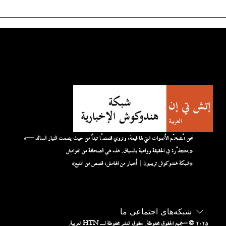
«نحن نُضخّم الأصوات التي لها قيمة، ونروي قصصًا تبدأ من حيث يصمت التيار السائد —
متجذّرة في الحقيقة وواعية بالسياق. هذه هي الصحافة من الهوامش.»
«شبكة هندوكوش تريبيون | أخبار من الهامش، قصص من المنبع»
شبکه‌های اجتماعی ما
– © ۲۰۲۵
جميع الحقوق محفوظة. حقوق النشر محفوظة لـ HTN العربية.