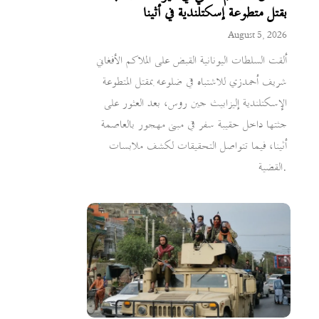
بقتل متطوعة إسكتلندية في أثينا
August 5, 2026
ألقت السلطات اليونانية القبض على الملاكم الأفغاني
شريف أحمدزي للاشتباه في ضلوعه بمقتل المتطوعة
الإسكتلندية إليزابيث جين روس، بعد العثور على
جثتها داخل حقيبة سفر في مبنى مهجور بالعاصمة
أثينا، فيما تتواصل التحقيقات لكشف ملابسات
القضية.