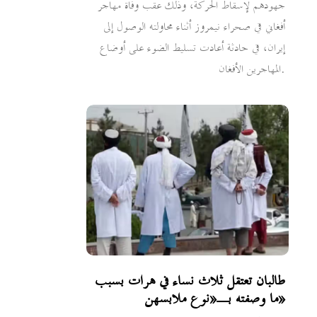
جهودهم لإسقاط الحركة، وذلك عقب وفاة مهاجر
أفغاني في صحراء نيمروز أثناء محاولته الوصول إلى
إيران، في حادثة أعادت تسليط الضوء على أوضاع
المهاجرين الأفغان.
طالبان تعتقل ثلاث نساء في هرات بسبب
ما وصفته بـ«نوع ملابسهن»