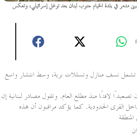
بنى مدمر في بلدة الخيام جنوب لبنان بعد توغل إسرائيلي، وتعكس
ان تشمل نسف منازل وتسللات برية، وسط انتشار واسع
تصعيدًا لافتًا منذ مطلع العام. وتقول مصادر لبنانية إن
اخل القرى الحدودية. كما يؤكد مراقبون أن هذه
ن