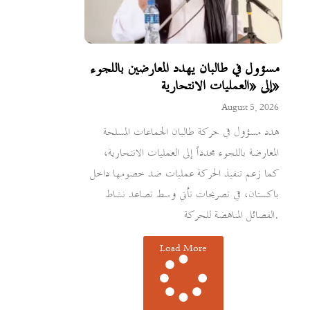
مسؤول في طالبان يهدد المعارضين باللجوء
إلى «العمليات الانتحارية»
August 5, 2026
هدد مسؤول في حركة طالبان الجماعات المسلحة
المعارضة باللجوء مجدداً إلى العمليات الانتحارية،
كما زعم تنفيذ الحركة عمليات ضد خصومها داخل
باكستان، في تصريحات تأتي وسط تصاعد نشاط
الفصائل المناهضة للحركة.
Load More