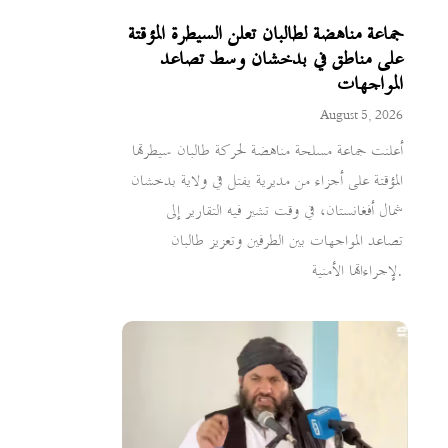
جماعة مناهضة لطالبان تعلن السيطرة المؤقتة
على مناطق في بدخشان وسط تصاعد
المواجهات
August 5, 2026
أعلنت جماعة مسلحة مناهضة لحركة طالبان سيطرتها
المؤقتة على أجزاء من مديرية يفتل في ولاية بدخشان
شمال أفغانستان، في وقت تشير فيه التقارير إلى
تصاعد المواجهات بين الطرفين وتعزيز طالبان
لإجراءاتها الأمنية.