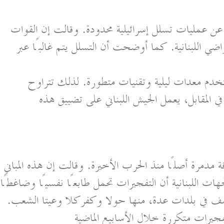
ن عمليات تسلل إسرائيلية محدودة. وقالت إن القوات
اضي اللبنانية. كما أوضحت أن التسلل يتم غالبًا عبر
تخدم معدات ليلية وتقنيات متطورة. لذلك تتراوح
توغل بين 400 و1500 متر. في المقابل، يعمل الجيش اللبناني على تضييق هذه
مدمرة أصلًا منذ الحرب الأخيرة. وقالت إن هذه المباني
سف في بلدات عدة، منها حولا وكفركلا وعيتا الشعب.