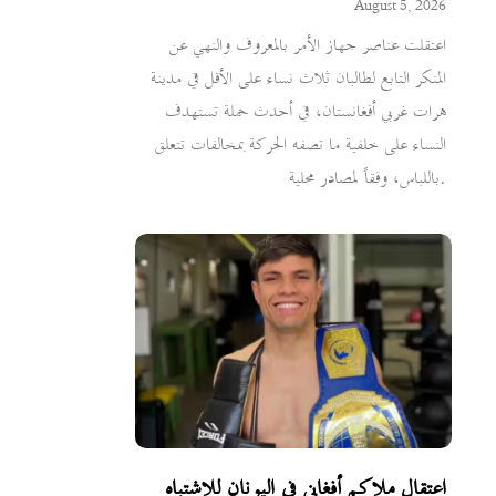
August 5, 2026
اعتقلت عناصر جهاز الأمر بالمعروف والنهي عن
المنكر التابع لطالبان ثلاث نساء على الأقل في مدينة
هرات غربي أفغانستان، في أحدث حملة تستهدف
النساء على خلفية ما تصفه الحركة بمخالفات تتعلق
باللباس، وفقاً لمصادر محلية.
اعتقال ملاكم أفغاني في اليونان للاشتباه