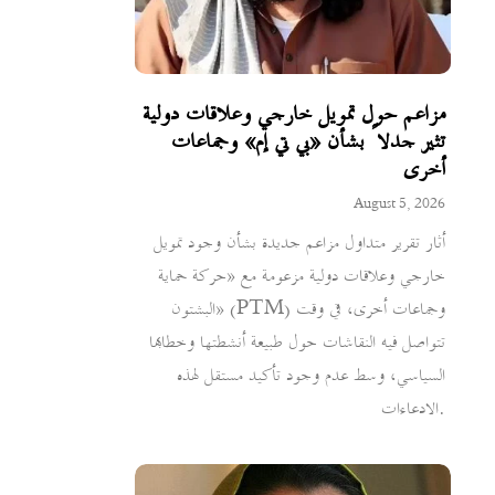
مزاعم حول تمويل خارجي وعلاقات دولية
تثير جدلاً بشأن «بي تي إم» وجماعات
أخرى
August 5, 2026
أثار تقرير متداول مزاعم جديدة بشأن وجود تمويل
خارجي وعلاقات دولية مزعومة مع «حركة حماية
البشتون» (PTM) وجماعات أخرى، في وقت
تتواصل فيه النقاشات حول طبيعة أنشطتها وخطابها
السياسي، وسط عدم وجود تأكيد مستقل لهذه
الادعاءات.