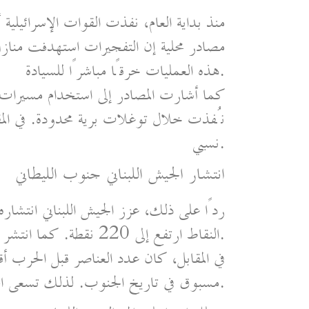
منذ بداية العام، نفذت القوات الإسرائيلية
مصادر محلية إن التفجيرات استهدفت منازل
هذه العمليات خرقًا مباشرًا للسيادة.
كما أشارت المصادر إلى استخدام مسيرات
نُفذت خلال توغلات برية محدودة. في الم
نسبي.
انتشار الجيش اللبناني جنوب الليطاني
ردًا على ذلك، عزز الجيش اللبناني انتشا
النقاط ارتفع إلى 220 نقطة. كما انتشر نحو 10 آلاف عسكري في المنطقة الحدودية.
في المقابل، كان عدد العناصر قبل الحرب 
مسبوق في تاريخ الجنوب. لذلك تسعى القيادة العسكرية إلى سد الثغرات الميدانية قدر الإمكان.