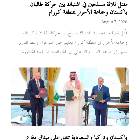
مقتل ثلاثة مسلحين في اشتباك بين حركة طالبان
باكستان وجماعة الأحرار بمنطقة كورام
August 7, 2026
قُتل ثلاثة مسلحين في اشتباك مسلح بين حركة طالبان باكستان
وجماعة الأحرار في منطقة كورام بإقليم خيبر بختونخوا، وسط تقارير
تشير إلى تصاعد الصراع الداخلي بين الجماعات المسلحة المحظورة
باكستان وتركيا والسعودية تتفق على ميثاق دفاع