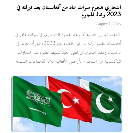
انتحاري هجوم سوات عاد من أفغانستان بعد تبرئته في
2023 ونفذ الهجوم
August 7, 2026
كشفت تقارير جديدة أن منفذ الهجوم الانتحاري في سوات غادر إلى
أفغانستان عقب تبرئته من قبل القضاء عام 2023، قبل أن يعود إلى
باكستان وينفذ الهجوم، في تطور يعيد تسليط الضوء على المخاوف
الباكستانية من استخدام الأراضي الأفغانية ملاذاً للجماعات المسلحة