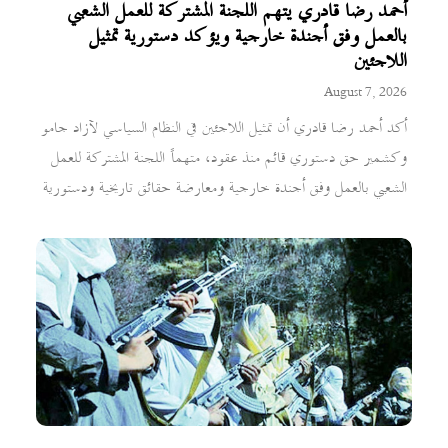
أحمد رضا قادري يتهم اللجنة المشتركة للعمل الشعبي
بالعمل وفق أجندة خارجية ويؤكد دستورية تمثيل
اللاجئين
August 7, 2026
أكد أحمد رضا قادري أن تمثيل اللاجئين في النظام السياسي لآزاد جامو
وكشمير حق دستوري قائم منذ عقود، متهماً اللجنة المشتركة للعمل
الشعبي بالعمل وفق أجندة خارجية ومعارضة حقائق تاريخية ودستورية