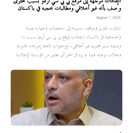
انتقادات موجهة إلى موقع بي بي سي أردو بسبب محتوى
وُصف بأنه غير أخلاقي ومطالبات بحجبه في باكستان
August 7, 2026
تداولت تقارير ومواقف منسوبة إلى شخصيات وجهات دينية
واجتماعية في باكستان انتقادات لموقع بي بي سي أردو بسبب ما
وصفته بنشر محتوى غير أخلاقي، مع دعوات لاتخاذ إجراءات قانونية
وحملات توعية، فيما لم يرد في الخبر أي تعليق من المؤسسة الإعلامية