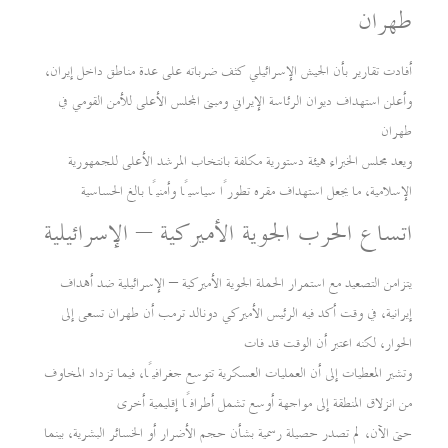
طهران
أفادت تقارير بأن الجيش الإسرائيلي كثف ضرباته على عدة مناطق داخل إيران،
وأعلن استهداف ديوان الرئاسة الإيراني ومبنى المجلس الأعلى للأمن القومي في
طهران
ويعد مجلس الخبراء هيئة دستورية مكلفة بانتخاب المرشد الأعلى للجمهورية
الإسلامية، ما يجعل استهداف مقره تطورًا سياسيًا وأمنيًا بالغ الحساسية
اتساع الحرب الجوية الأميركية – الإسرائيلية
يتزامن التصعيد مع استمرار الحملة الجوية الأميركية – الإسرائيلية ضد أهداف
إيرانية، في وقت أكد فيه الرئيس الأميركي دونالد ترمب أن طهران تسعى إلى
الحوار، لكنه اعتبر أن الوقت قد فات
وتشير المعطيات إلى أن العمليات العسكرية تتوسع جغرافيًا، فيما تزداد المخاوف
من انزلاق المنطقة إلى مواجهة أوسع تشمل أطرافًا إقليمية أخرى
حتى الآن، لم تصدر حصيلة رسمية بشأن حجم الأضرار أو الخسائر البشرية، بينما