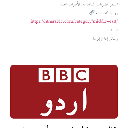
تستمر الضربات المتبادلة بين الأطراف المعنية
روابط ذات صلة
https://htnarabic.com/category/middle-east/
المصدر
وسائل إعلام إيرانية