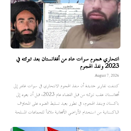
انتحاري هجوم سوات عاد من أفغانستان بعد تبرئته في
2023 ونفذ الهجوم
August 7, 2026
كشفت تقارير جديدة أن منفذ الهجوم الانتحاري في سوات غادر إلى
أفغانستان عقب تبرئته من قبل القضاء عام 2023، قبل أن يعود إلى
باكستان وينفذ الهجوم، في تطور يعيد تسليط الضوء على المخاوف
الباكستانية من استخدام الأراضي الأفغانية ملاذاً للجماعات المسلحة