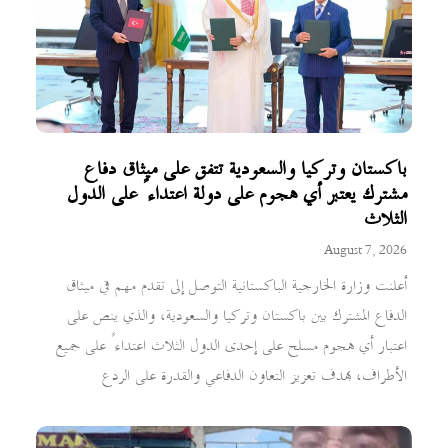
باكستان وتركيا والسعودية تتفق على ميثاق دفاع
مشترك يعتبر أي هجوم على دولة اعتداءً على الدول
الثلاث
August 7, 2026
أعلنت وزارة الخارجية الباكستانية التوصل إلى تقدم مهم في ميثاق
الدفاع المشترك بين باكستان وتركيا والسعودية، والذي ينص على
اعتبار أي هجوم مسلح على إحدى الدول الثلاث اعتداءً على جميع
الأطراف، بهدف تعزيز التعاون الدفاعي والقدرة على الردع