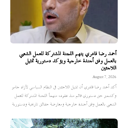
أحمد رضا قادري يتهم اللجنة المشتركة للعمل الشعبي
بالعمل وفق أجندة خارجية ويؤكد دستورية تمثيل
اللاجئين
August 7, 2026
أكد أحمد رضا قادري أن تمثيل اللاجئين في النظام السياسي لآزاد جامو
وكشمير حق دستوري قائم منذ عقود، متهماً اللجنة المشتركة للعمل
الشعبي بالعمل وفق أجندة خارجية ومعارضة حقائق تاريخية ودستورية