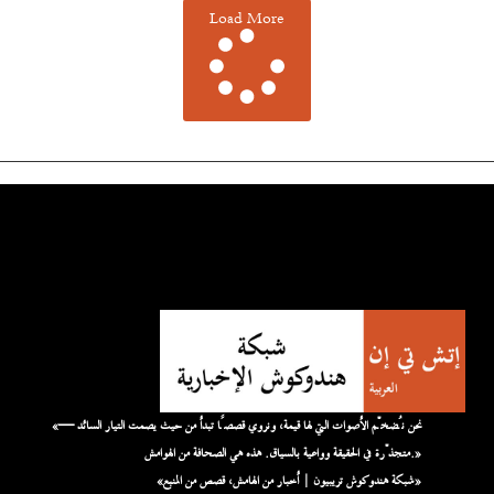
Load More
«نحن نُضخّم الأصوات التي لها قيمة، ونروي قصصًا تبدأ من حيث يصمت التيار السائد —
متجذّرة في الحقيقة وواعية بالسياق. هذه هي الصحافة من الهوامش.»
«شبكة هندوكوش تريبيون | أخبار من الهامش، قصص من المنبع»