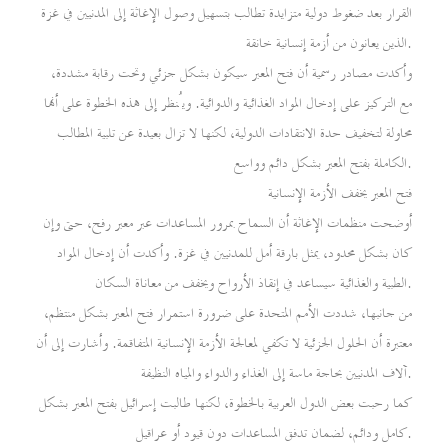
القرار بعد ضغوط دولية متزايدة تطالب بتسهيل وصول الإغاثة إلى المدنيين في غزة
الذين يعانون من أزمة إنسانية خانقة.
وأكدت مصادر رسمية أن فتح المعبر سيكون بشكل جزئي وتحت رقابة مشددة،
مع التركيز على إدخال المواد الغذائية والدوائية. ويُنظر إلى هذه الخطوة على أنها
محاولة لتخفيف حدة الانتقادات الدولية، لكنها لا تزال بعيدة عن تلبية المطالب
الكاملة بفتح المعبر بشكل دائم وواسع.
فتح المعبر يخفف الأزمة الإنسانية
أوضحت منظمات الإغاثة أن السماح بمرور المساعدات عبر معبر رفح، حتى وإن
كان بشكل محدود، يمثل بارقة أمل للمدنيين في غزة. وأكدت أن إدخال المواد
الطبية والغذائية سيساعد في إنقاذ الأرواح ويخفف من معاناة السكان.
من جانبها، شددت الأمم المتحدة على ضرورة استمرار فتح المعبر بشكل منتظم،
معتبرة أن الحلول الجزئية لا تكفي لمعالجة الأزمة الإنسانية المتفاقمة. وأشارت إلى أن
آلاف المدنيين بحاجة ماسة إلى الغذاء والدواء والمياه النظيفة.
كما رحبت بعض الدول العربية بالخطوة، لكنها طالبت إسرائيل بفتح المعبر بشكل
كامل ودائم، لضمان تدفق المساعدات دون قيود أو عراقيل.