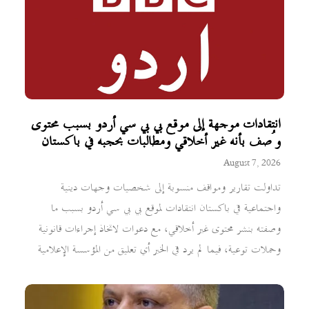
انتقادات موجهة إلى موقع بي بي سي أردو بسبب محتوى
وُصف بأنه غير أخلاقي ومطالبات بحجبه في باكستان
August 7, 2026
تداولت تقارير ومواقف منسوبة إلى شخصيات وجهات دينية
واجتماعية في باكستان انتقادات لموقع بي بي سي أردو بسبب ما
وصفته بنشر محتوى غير أخلاقي، مع دعوات لاتخاذ إجراءات قانونية
وحملات توعية، فيما لم يرد في الخبر أي تعليق من المؤسسة الإعلامية