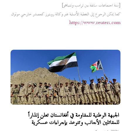
[ستة اجتماعات سابقة بين ترامب ونتنياهو]
كما يمكن الرجوع إلى التغطية الأصلية عبر وكالة رويترز كمصدر خارجي موثوق
https://www.reuters.com
الجبهة الوطنية للمقاومة في أفغانستان تعلن إنذاراً
للمقاتلين الأجانب وتتوعد بإجراءات عسكرية