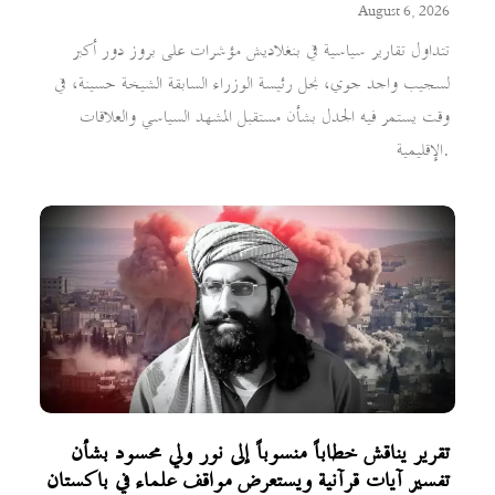
August 6, 2026
تتداول تقارير سياسية في بنغلاديش مؤشرات على بروز دور أكبر
لسجيب واجد جوي، نجل رئيسة الوزراء السابقة الشيخة حسينة، في
وقت يستمر فيه الجدل بشأن مستقبل المشهد السياسي والعلاقات
الإقليمية.
تقرير يناقش خطاباً منسوباً إلى نور ولي محسود بشأن
تفسير آيات قرآنية ويستعرض مواقف علماء في باكستان