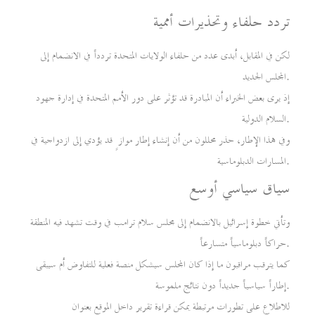
تردد حلفاء وتحذيرات أممية
لكن في المقابل، أبدى عدد من حلفاء الولايات المتحدة تردداً في الانضمام إلى
المجلس الجديد.
إذ يرى بعض الخبراء أن المبادرة قد تؤثر على دور الأمم المتحدة في إدارة جهود
السلام الدولية.
وفي هذا الإطار، حذر محللون من أن إنشاء إطار موازٍ قد يؤدي إلى ازدواجية في
المسارات الدبلوماسية.
سياق سياسي أوسع
وتأتي خطوة إسرائيل بالانضمام إلى مجلس سلام ترامب في وقت تشهد فيه المنطقة
حراكاً دبلوماسياً متسارعاً.
كما يترقب مراقبون ما إذا كان المجلس سيشكل منصة فعلية للتفاوض أم سيبقى
إطاراً سياسياً جديداً دون نتائج ملموسة.
للاطلاع على تطورات مرتبطة يمكن قراءة تقرير داخل الموقع بعنوان