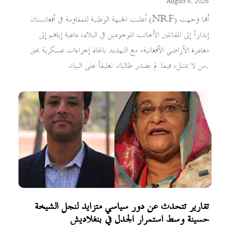
August 6, 2026
أعلنت الجبهة الوطنية للمقاومة في أفغانستان (NRF) أنها وجهت
إنذاراً إلى المقاتلين الأجانب الموجودين في البلاد، داعية إياهم إلى
مغادرة الأراضي الأفغانية، مع التهديد باتخاذ إجراءات عسكرية بحق
من لا يمتثل، فيما لم تصدر طالبان تعليقاً على البيان.
تقارير تتحدث عن دور سياسي متزايد لنجل الشيخة
حسينة وسط استمرار الجدل في بنغلاديش