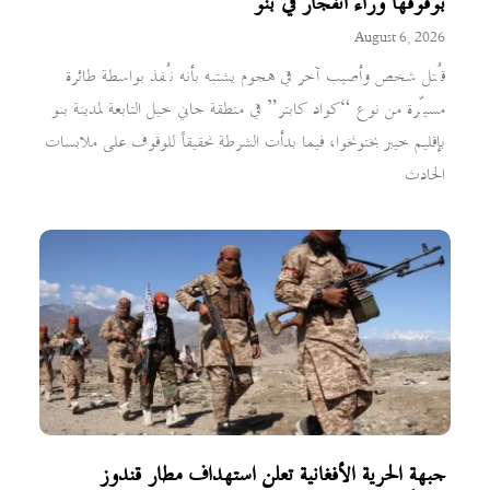
بوقوفها وراء انفجار في بنو
August 6, 2026
قُتل شخص وأصيب آخر في هجوم يشتبه بأنه نُفذ بواسطة طائرة
مسيّرة من نوع “كواد كابتر” في منطقة جاني خيل التابعة لمدينة بنو
بإقليم خيبر بختونخوا، فيما بدأت الشرطة تحقيقاً للوقوف على ملابسات
الحادث
جبهة الحرية الأفغانية تعلن استهداف مطار قندوز