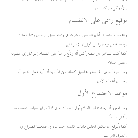
الأميركي ماركو روبيو.
توقيع رسمي على الانضمام
وعقب الاجتماع، أظهرت صور نُشرت في وقت سابق الرجلين وهما يحملان
وثيقة تحمل توقيع رئيس الوزراء الإسرائيلي.
كما كتب نتنياهو عبر منصة إكس أنه وقّع رسمياً على انضمام إسرائيل إلى عضوية
مجلس السلام.
ومن جهة أخرى، لم تصدر تفاصيل كاملة حتى الآن بشأن آلية عمل المجلس أو
جدول أعماله الأول.
موعد الاجتماع الأول
ومن المقرر أن يعقد مجلس السلام أول اجتماع له في 19 فبراير شباط، بحسب ما
أعلن سابقاً.
كما يُتوقع أن يناقش المجلس ملفات إقليمية حساسة، في مقدمتها الصراع في
الشرق الأوسط.