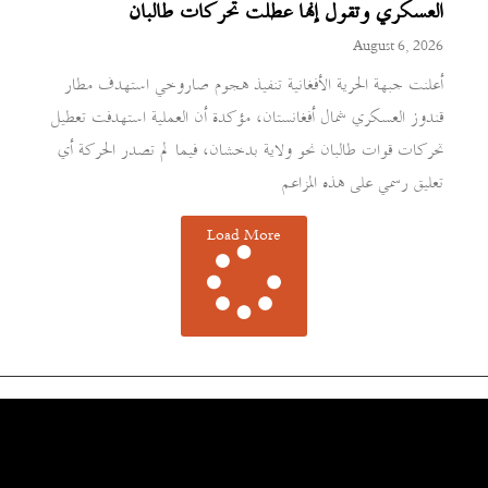
العسكري وتقول إنها عطلت تحركات طالبان
August 6, 2026
أعلنت جبهة الحرية الأفغانية تنفيذ هجوم صاروخي استهدف مطار
قندوز العسكري شمال أفغانستان، مؤكدة أن العملية استهدفت تعطيل
تحركات قوات طالبان نحو ولاية بدخشان، فيما لم تصدر الحركة أي
تعليق رسمي على هذه المزاعم
Load More