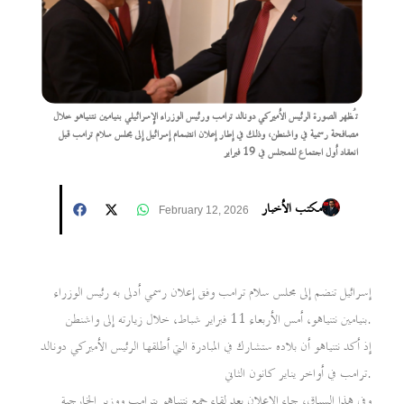
تُظهر الصورة الرئيس الأميركي دونالد ترامب ورئيس الوزراء الإسرائيلي بنيامين نتنياهو خلال
مصافحة رسمية في واشنطن، وذلك في إطار إعلان انضمام إسرائيل إلى مجلس سلام ترامب قبل
انعقاد أول اجتماع للمجلس في 19 فبراير
مكتب الأخبار
February 12, 2026
إسرائيل تنضم إلى مجلس سلام ترامب وفق إعلان رسمي أدلى به رئيس الوزراء
بنيامين نتنياهو، أمس الأربعاء 11 فبراير شباط، خلال زيارته إلى واشنطن.
إذ أكد نتنياهو أن بلاده ستشارك في المبادرة التي أطلقها الرئيس الأميركي دونالد
ترامب في أواخر يناير كانون الثاني.
وفي هذا السياق، جاء الإعلان بعد لقاء جمع نتنياهو بترامب ووزير الخارجية