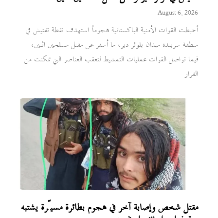
August 6, 2026
أحبطت القوات الأمنية الباكستانية هجوماً استهدف نقطة تفتيش في
منطقة سربندة ميدان بلوئر دير، ما أسفر عن مقتل مسلحين اثنين،
فيما تواصل القوات عمليات التمشيط لتعقب العناصر التي تمكنت من
الفرار
مقتل شخص وإصابة آخر في هجوم بطائرة مسيّرة يشتبه