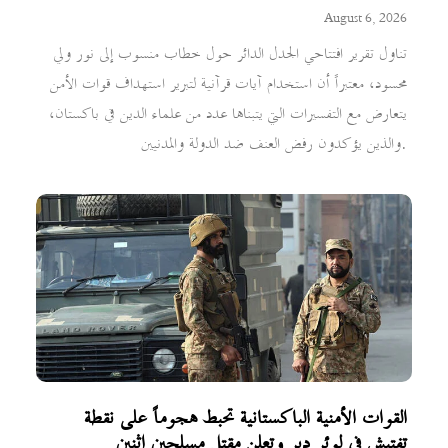
August 6, 2026
تناول تقرير افتتاحي الجدل الدائر حول خطاب منسوب إلى نور ولي
محسود، معتبراً أن استخدام آيات قرآنية لتبرير استهداف قوات الأمن
يتعارض مع التفسيرات التي يتبناها عدد من علماء الدين في باكستان،
والذين يؤكدون رفض العنف ضد الدولة والمدنيين.
القوات الأمنية الباكستانية تحبط هجوماً على نقطة
تفتيش في لوئر دير وتعلن مقتل مسلحين اثنين