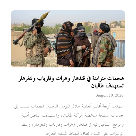
هجمات متزامنة في قندهار وهرات وفارياب وننغرهار
تستهدف طالبان
August 10, 2026
شهدت أربعة أقاليم أفغانية خلال اليومين الماضيين هجمات نسبت إلى
جماعات مسلحة مناهضة لحركة طالبان، واستهدفت عناصر أمنية
ومواقع استخباراتية في قندهار وهرات وفارياب وننغرهار، وسط
مؤشرات على اتساع نطاق النشاط المسلح المعارض