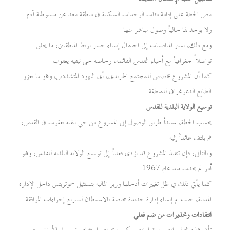
تنص الخطة على إقامة مئات الوحدات السكنية في منطقة تبعد عن مستوطنة آدم
ولا يوجد لها حالياً وصول مباشر منها
ومع ذلك، تشير المناقشات إلى احتمال إنشاء جسر يربط المنطقتين، ما يخلق
تواصلاً جغرافياً مع أحياء القدس القائمة، وخاصة حي نيفيه يعقوب
كما أن المشروع مخصص للمجتمع الحريدي، أي اليهود المتشددين، وهو ما يعزز
الطابع الديموغرافي للمنطقة
توسيع الولاية البلدية للقدس
بحسب الخطة، سيبدأ طريق الوصول إلى المشروع من حي نيفيه يعقوب في القدس،
ثم يلتف عائداً إليه
وبالتالي، فإن تنفيذ المشروع قد يؤدي فعلياً إلى توسيع الولاية البلدية للقدس، وهو
أمر لم يحدث منذ عام 1967
كما يأتي ذلك في ظل تغييرات أدخلها وزير المالية بتسلئيل سموتريتش داخل الإدارة
المدنية، حيث تم إنشاء إدارة جديدة مختصة بالاستيطان لتسريع إجراءات الموافقة
انتقادات وتحذيرات من ضم فعلي