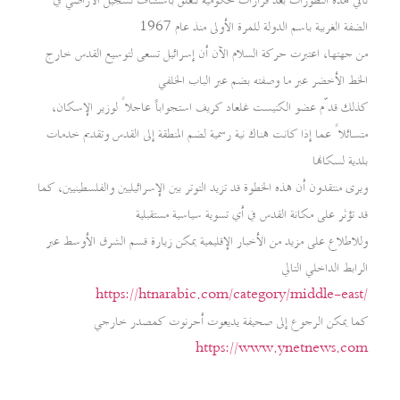
تأتي هذه التطورات بعد قرارات حكومية تتعلق باستئناف تسجيل الأراضي في
الضفة الغربية باسم الدولة للمرة الأولى منذ عام 1967
من جهتها، اعتبرت حركة السلام الآن أن إسرائيل تسعى لتوسيع القدس خارج
الخط الأخضر عبر ما وصفته بضم عبر الباب الخلفي
كذلك قدّم عضو الكنيست غلعاد كريف استجواباً عاجلاً لوزير الإسكان،
متسائلاً عما إذا كانت هناك نية رسمية لضم المنطقة إلى القدس وتقديم خدمات
بلدية لسكانها
ويرى منتقدون أن هذه الخطوة قد تزيد التوتر بين الإسرائيليين والفلسطينيين، كما
قد تؤثر على مكانة القدس في أي تسوية سياسية مستقبلية
وللاطلاع على مزيد من الأخبار الإقليمية يمكن زيارة قسم الشرق الأوسط عبر
الرابط الداخلي التالي
https://htnarabic.com/category/middle-east/
كما يمكن الرجوع إلى صحيفة يديعوت أحرنوت كمصدر خارجي
https://www.ynetnews.com