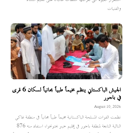
والفتيات
الجيش الباكستاني ينظم مخيماً طبياً مجانياً لسكان 6 قرى
في باجور
August 10, 2026
نظمت القوات المسلحة الباكستانية مخيماً طبياً مجانياً في منطقة غاكي
النائية التابعة لمنطقة باجور في إقليم خيبر بختونخوا، استفاد منه 876