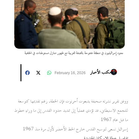
جنود إسرائيليون في منطقة مفتوحة بالضفة الغربية مع ظهور منازل مستوطنات في الخلفية
مكتب الأخبار
February 16, 2026
ووفق تقرير نشرته صحيفة يديعوت أحرنوت فإن الخطة، رغم تقديمها كتوسعة
للتجمع الاستيطاني، قد تؤدي عملياً إلى تمديد حدود القدس إلى ما وراء خطوط
ما قبل عام 1967
إسرائيل تسعى لتوسيع القدس خارج الخط الأخضر لأول مرة منذ 1967
تفاصيل خطة الإسكان الجديدة