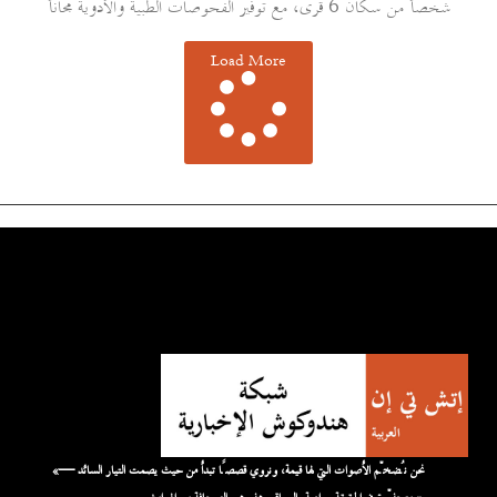
شخصاً من سكان 6 قرى، مع توفير الفحوصات الطبية والأدوية مجاناً
Load More
«نحن نُضخّم الأصوات التي لها قيمة، ونروي قصصًا تبدأ من حيث يصمت التيار السائد —