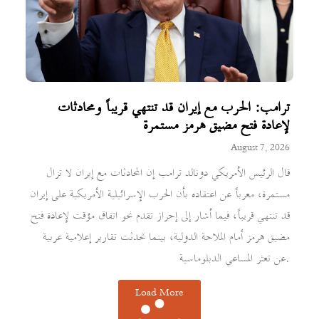
ترامب: الحرب مع إيران قد تنتهي قريباً ومحادثات
لإعادة فتح مضيق هرمز مستمرة
August 7, 2026
قال الرئيس الأمريكي دونالد ترامب إن المحادثات مع إيران لا تزال
مستمرة، معرباً عن اعتقاده بأن الحرب الإسرائيلية الأمريكية على إيران
قد تنتهي قريباً، فيما أشار إلى إحراز تقدم نحو اتفاق مؤقت لإعادة فتح
مضيق هرمز أمام الملاحة الدولية، بينما تحدثت تقارير إعلامية عربية
عن تعثر المساعي الدبلوماسية.
Load More