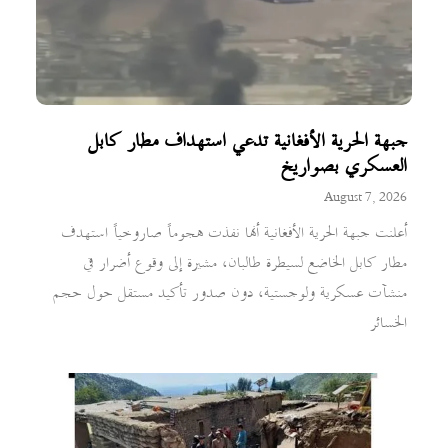
جبهة الحرية الأفغانية تدعي استهداف مطار كابل
العسكري بصواريخ
August 7, 2026
أعلنت جبهة الحرية الأفغانية أنها نفذت هجوماً صاروخياً استهدف
مطار كابل الخاضع لسيطرة طالبان، مشيرة إلى وقوع أضرار في
منشآت عسكرية ولوجستية، دون صدور تأكيد مستقل حول حجم
الخسائر