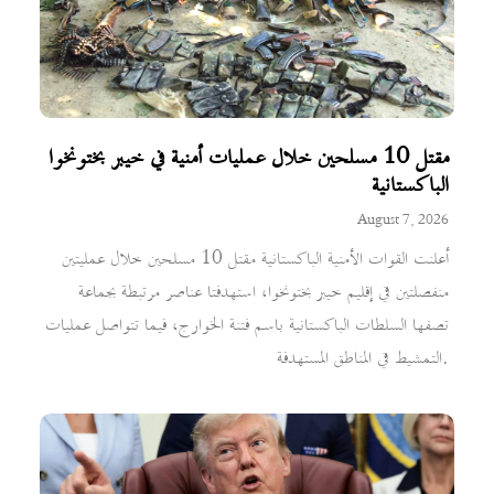
مقتل 10 مسلحين خلال عمليات أمنية في خيبر بختونخوا
الباكستانية
August 7, 2026
أعلنت القوات الأمنية الباكستانية مقتل 10 مسلحين خلال عمليتين
منفصلتين في إقليم خيبر بختونخوا، استهدفتا عناصر مرتبطة بجماعة
تصفها السلطات الباكستانية باسم فتنة الخوارج، فيما تتواصل عمليات
التمشيط في المناطق المستهدفة.