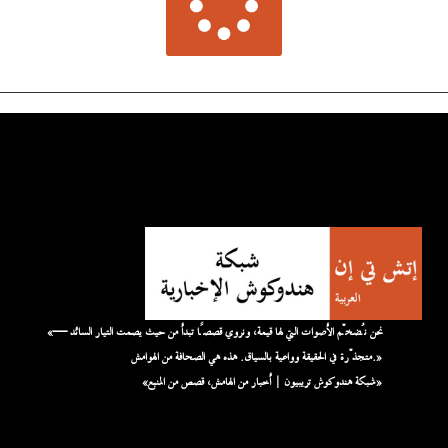
«نحن نُضخّم الأصوات التي لها قيمة، ونروي قصصًا تبدأ من حيث يصمت التيار السائد —
متجذّرة في الحقيقة وواعية بالسياق. هذه هي الصحافة من الهوامش.»
«شبكة هندوكوش تريبيون | أخبار من الهامش، قصص من المنبع»