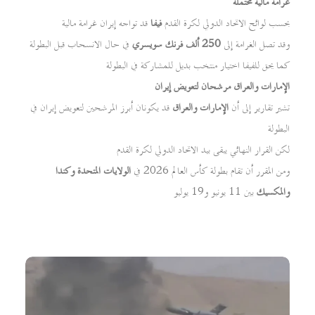
غرامة مالية محتملة
بحسب لوائح الاتحاد الدولي لكرة القدم
فيفا
قد تواجه إيران غرامة مالية
وقد تصل الغرامة إلى
250 ألف فرنك سويسري
في حال الانسحاب قبل البطولة
كما يحق للفيفا اختيار منتخب بديل للمشاركة في البطولة
الإمارات والعراق مرشحان لتعويض إيران
تشير تقارير إلى أن
الإمارات والعراق
قد يكونان أبرز المرشحين لتعويض إيران في
البطولة
لكن القرار النهائي يبقى بيد الاتحاد الدولي لكرة القدم
ومن المقرر أن تقام بطولة كأس العالم 2026 في
الولايات المتحدة وكندا
والمكسيك
بين 11 يونيو و19 يوليو