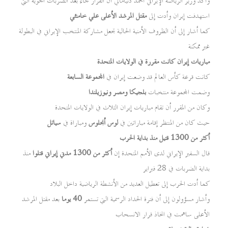
وأكد وزير الرياضة الإيراني أحمد دنيامالي أن القرار جاء بعد الضربات الجوية التي
استهدفت إيران وأدت إلى
مقتل المرشد الأعلى علي خامنئي
كما أشار إلى أن الظروف الأمنية الحالية تجعل مشاركة المنتخب الإيراني في البطولة
غير ممكنة
مباريات إيران كانت مقررة في الولايات المتحدة
كانت قرعة كأس العالم قد وضعت إيران في
المجموعة السابعة
وضمت المجموعة منتخبات
بلجيكا ومصر ونيوزيلندا
وكان من المقرر أن تقام مباريات إيران الثلاث في الولايات المتحدة
حيث كان من المنتظر إقامة مباراتين في
لوس أنجلوس
ومباراة في
سياتل
أكثر من 1300 قتيل منذ بداية الحرب
قال السفير الإيراني لدى الأمم المتحدة إن
أكثر من 1300 مدني إيراني قتلوا
منذ
بداية الضربات في 28 فبراير
كما أدت الحرب إلى تعطيل العديد من الأنشطة الرياضية داخل البلاد
وأشار مسؤولون إلى أن فترة الحداد الرسمية التي تستمر
40 يوما
بعد مقتل المرشد
الأعلى ساهمت في اتخاذ قرار الانسحاب