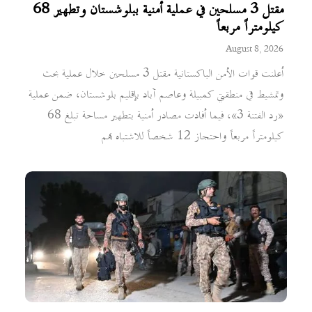
مقتل 3 مسلحين في عملية أمنية ببلوشستان وتطهير 68
كيلومتراً مربعاً
August 8, 2026
أعلنت قوات الأمن الباكستانية مقتل 3 مسلحين خلال عملية بحث
وتمشيط في منطقتي كمبيلة وعاصم آباد بإقليم بلوشستان، ضمن عملية
«رد الفتنة 3»، فيما أفادت مصادر أمنية بتطهير مساحة تبلغ 68
كيلومتراً مربعاً واحتجاز 12 شخصاً للاشتباه بهم