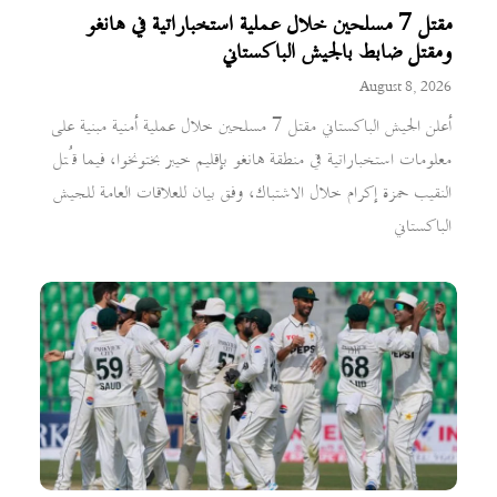
مقتل 7 مسلحين خلال عملية استخباراتية في هانغو
ومقتل ضابط بالجيش الباكستاني
August 8, 2026
أعلن الجيش الباكستاني مقتل 7 مسلحين خلال عملية أمنية مبنية على
معلومات استخباراتية في منطقة هانغو بإقليم خيبر بختونخوا، فيما قُتل
النقيب حمزة إكرام خلال الاشتباك، وفق بيان للعلاقات العامة للجيش
الباكستاني