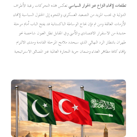
تطلعات لإنهاء النزاع عبر الحوار السياسي
تعكس هذه التحركات رغبة الأطراف
الدولية في تجنب المزيد من التصعيد العسكري واللجوء إلى الحلول السياسية لإنهاء
الأزمات العالقة ومن ثم فإن نجاح الوساطة الباكستانية قد يفتح الباب أمام مرحلة
جديدة من الاستقرار الاقتصادي والأمني وفي المقابل تظل العيون شاخصة نحو
طهران بانتظار الرد النهائي الذي سيحدد ملامح المرحلة القادمة ومدى الالتزام
بإنهاء كافة مظاهر العداء وضمان حرية التجارة العالمية عبر المضائق الاستراتيجية