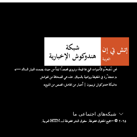
«نحن نُضخّم الأصوات التي لها قيمة، ونروي قصصًا تبدأ من حيث يصمت التيار السائد —
متجذّرة في الحقيقة وواعية بالسياق. هذه هي الصحافة من الهوامش.»
«شبكة هندوكوش تريبيون | أخبار من الهامش، قصص من المنبع»
شبکه‌های اجتماعی ما
– © ۲۰۲۵
جميع الحقوق محفوظة. حقوق النشر محفوظة لـ HTN العربية.