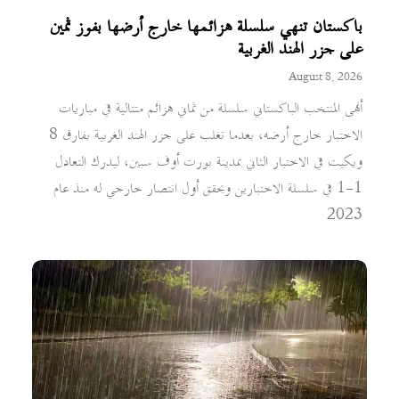
باكستان تنهي سلسلة هزائمها خارج أرضها بفوز ثمين
على جزر الهند الغربية
August 8, 2026
أنهى المنتخب الباكستاني سلسلة من ثماني هزائم متتالية في مباريات
الاختبار خارج أرضه، بعدما تغلب على جزر الهند الغربية بفارق 8
ويكيت في الاختبار الثاني بمدينة بورت أوف سبين، ليدرك التعادل
1-1 في سلسلة الاختبارين ويحقق أول انتصار خارجي له منذ عام
2023