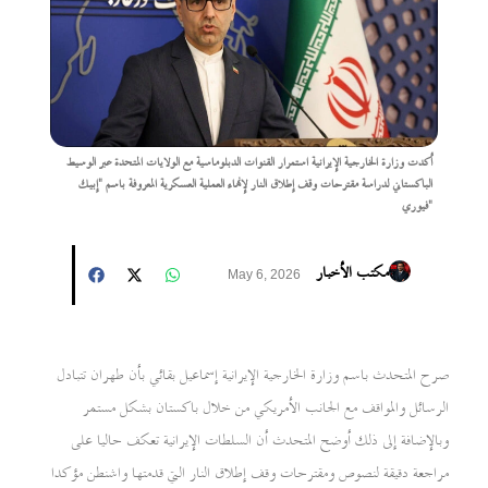
أكدت وزارة الخارجية الإيرانية استمرار القنوات الدبلوماسية مع الولايات المتحدة عبر الوسيط
الباكستاني لدراسة مقترحات وقف إطلاق النار لإنهاء العملية العسكرية المعروفة باسم "إبيك
فيوري"
مكتب الأخبار
May 6, 2026
صرح المتحدث باسم وزارة الخارجية الإيرانية إسماعيل بقائي بأن طهران تتبادل
الرسائل والمواقف مع الجانب الأمريكي من خلال باكستان بشكل مستمر
وبالإضافة إلى ذلك أوضح المتحدث أن السلطات الإيرانية تعكف حاليا على
مراجعة دقيقة لنصوص ومقترحات وقف إطلاق النار التي قدمتها واشنطن مؤكدا