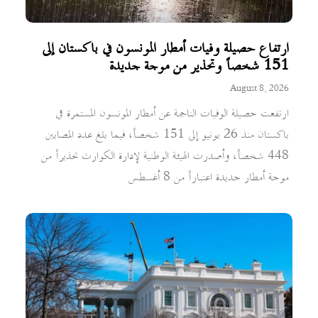
ارتفاع حصيلة وفيات أمطار المونسون في باكستان إلى
151 شخصاً وتحذير من موجة جديدة
August 8, 2026
ارتفعت حصيلة الوفيات الناجمة عن أمطار المونسون المستمرة في
باكستان منذ 26 يونيو إلى 151 شخصاً، فيما بلغ عدد المصابين
448 شخصاً، وأصدرت الهيئة الوطنية لإدارة الكوارث تحذيراً من
موجة أمطار جديدة اعتباراً من 8 أغسطس