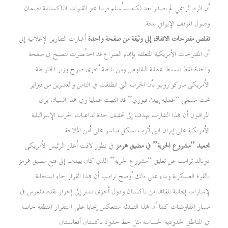
أن الرد الرسمي لم يصدر بعد لكنه سيُسلم قريبا عبر القنوات الباكستانية لضمان
وصول الموقف الإيراني بدقة
تقلص مقترحات الاتفاق إلى وثيقة من صفحة واحدة
أشارت التقارير الإعلامية إلى
أن المقترحات الأمريكية المتعلقة بإنهاء الصراع قد اختُصرت لتصبح في صفحة
واحدة فقط لتبسيط عملية التفاوض ومن ناحية أخرى صرح وزير الخارجية
الأمريكي ماركو روبيو بأن الحرب التي انطلقت في الثامن والعشرين من فبراير
تحت مسمى “عملية إبيك فيوري” قد انتهت عمليا وفي هذا السياق يرى
المراقبون أن هذا التقارب يهدف إلى تخفيف حدة تداعيات الحرب الإسرائيلية
الأمريكية على إيران التي أثرت بشكل مباشر على أمن الملاحة
تجميد “مشروع الحرية” في مضيق هرمز
في تطور لافت أعلن الرئيس الأمريكي
دونالد ترامب عن تعليق “مشروع الحرية” الذي كان يهدف إلى فتح مضيق هرمز
بالقوة العسكرية وبناء على ذلك أوضح ترامب أن هذا القرار جاء استجابة
لإشارات إيجابية تلقاها من باكستان ودول أخرى تشير إلى إحراز تقدم ملموس في
مسار المفاوضات كما أن هذا التهدئة ستنعكس إيجابا على استقرار المنطقة خاصة
في المناطق الحدودية الحساسة مثل خط حدود باكستان أفغانستان