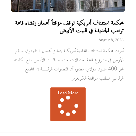
محكمة استئناف أمريكية توقف مؤقتاً أعمال إنشاء قاعة
ترامب الجديدة في البيت الأبيض
August 8, 2026
أمرت محكمة استئناف اتحادية أمريكية بتعليق أعمال البناء فوق سطح
الأرض في مشروع قاعة احتفالات جديدة بالبيت الأبيض تبلغ تكلفته
نحو 400 مليون دولار، معتبرة أن التغييرات الرئيسية في المجمع
الرئاسي تتطلب موافقة الكونغرس
Load More