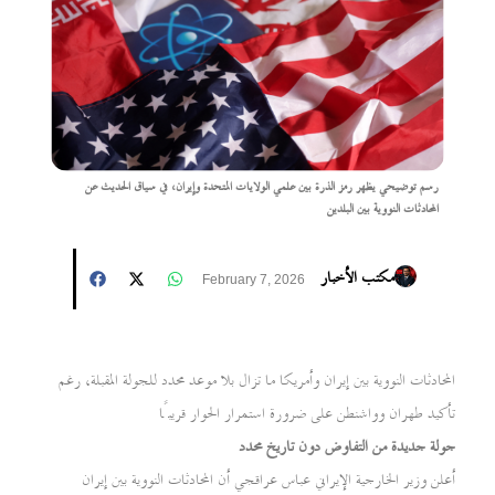
رسم توضيحي يظهر رمز الذرة بين علمي الولايات المتحدة وإيران، في سياق الحديث عن
المحادثات النووية بين البلدين
مكتب الأخبار
February 7, 2026
المحادثات النووية بين إيران وأمريكا ما تزال بلا موعد محدد للجولة المقبلة، رغم
تأكيد طهران وواشنطن على ضرورة استمرار الحوار قريبًا
جولة جديدة من التفاوض دون تاريخ محدد
أعلن وزير الخارجية الإيراني عباس عراقجي أن المحادثات النووية بين إيران