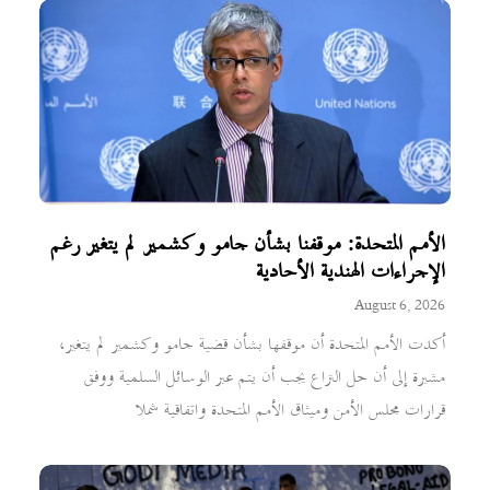
الأمم المتحدة: موقفنا بشأن جامو وكشمير لم يتغير رغم
الإجراءات الهندية الأحادية
August 6, 2026
أكدت الأمم المتحدة أن موقفها بشأن قضية جامو وكشمير لم يتغير،
مشيرة إلى أن حل النزاع يجب أن يتم عبر الوسائل السلمية ووفق
قرارات مجلس الأمن وميثاق الأمم المتحدة واتفاقية شملا