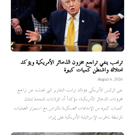
ترامب ينفي تراجع مخزون الذخائر الأمريكية ويؤكد
امتلاك واشنطن كميات كبيرة
August 6, 2026
نفى الرئيس الأمريكي دونالد ترامب التقارير التي تحدثت عن تراجع
مخزونات الذخائر الأمريكية، مؤكداً أن الولايات المتحدة تمتلك
كميات كبيرة من الإمدادات العسكرية بالتزامن مع استمرار العمليات
المرتبطة بالحرب الإسرائيلية الأمريكية على إيران