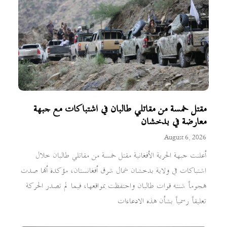
مقتل خمسة من مقاتلي طالبان في اشتباكات مع جبهة
معارضة في بدخشان
August 6, 2026
أعلنت جبهة الحرية الأفغانية مقتل خمسة من مقاتلي طالبان خلال
اشتباكات في ولاية بدخشان شمال شرق أفغانستان، مؤكدة أنها صدت
هجوماً شنته قوات طالبان واحتفظت بمواقعها، فيما لم تصدر الحركة
تعليقاً رسمياً بشأن هذه الادعاءات