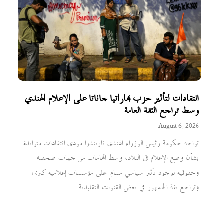
انتقادات لتأثير حزب بهاراتيا جاناتا على الإعلام الهندي
وسط تراجع الثقة العامة
August 6, 2026
تواجه حكومة رئيس الوزراء الهندي ناريندرا مودي انتقادات متزايدة
بشأن وضع الإعلام في البلاد، وسط اتهامات من جهات صحفية
وحقوقية بوجود تأثير سياسي متنامٍ على مؤسسات إعلامية كبرى
وتراجع ثقة الجمهور في بعض القنوات التقليدية