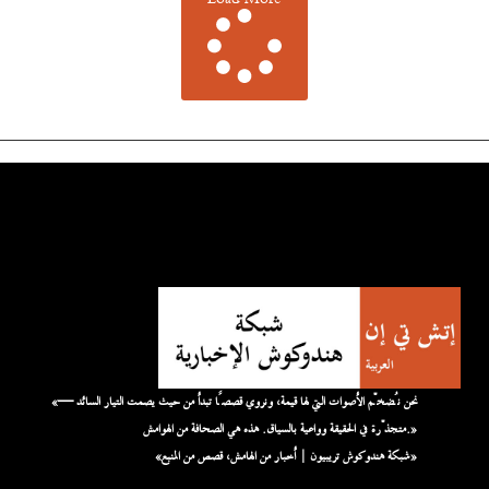
Load More
«نحن نُضخّم الأصوات التي لها قيمة، ونروي قصصًا تبدأ من حيث يصمت التيار السائد —
متجذّرة في الحقيقة وواعية بالسياق. هذه هي الصحافة من الهوامش.»
«شبكة هندوكوش تريبيون | أخبار من الهامش، قصص من المنبع»