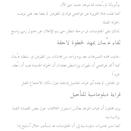
وأمريكا لم يُحدد لها موعد جديد حتى الآن.
كما نقلت قناة الجزيرة عن عراقجي قوله إن الطرفين لم يتفقا بعد على توقيت
الجولة المقبلة.
لذلك تبقى المفاوضات في مرحلة انتظار حتى يتم الإعلان عن جدول زمني واضح.
لقاء عُمان يمهد لخطوة لاحقة
جاءت هذه التصريحات بعد يوم واحد من محادثات بين الطرفين في سلطنة عُمان.
كما أكد عراقجي أن طهران وواشنطن تعتقدان أن الجولة الجديدة يجب أن تُعقد
قريبًا.
في المقابل، لم يقدم أي طرف تفاصيل إضافية حول مكان الاجتماع المقبل.
قراءة دبلوماسية للتأجيل
يرى محللون أن غياب الموعد يعكس استمرار الخلافات حول بعض القضايا التقنية
والسياسية.
كما تشير تقديرات دبلوماسية إلى أن المفاوضات قد تستأنف خلال أسابيع إذا