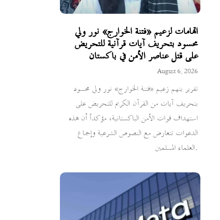
اتهامات لزعيم «فتنة الخوارج» نور ولي
محسود بتحريف آيات قرآنية للتحريض
على قتل عناصر الأمن في باكستان
August 6, 2026
تقرير يتهم زعيم «فتنة الخوارج» نور ولي محسود
بتحريف آيات من القرآن الكريم للتحريض على
استهداف قوات الأمن الباكستانية، مؤكداً أن هذه
الدعوات تتعارض مع النصوص الشرعية وإجماع
العلماء المسلمين.