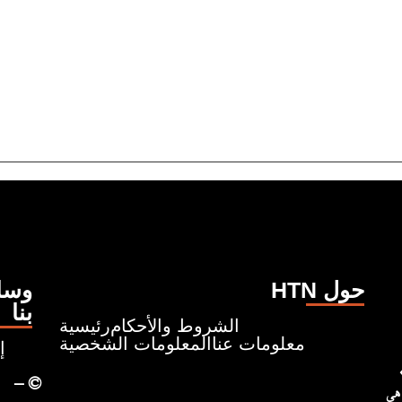
HTN حول
وسائ
بنا
الشروط والأحكام
رئيسية
معلومات عنا
المعلومات الشخصية
إ
ونروي قصصًا تبدأ من حيث
– ©
 هي