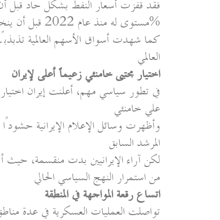
فقد قفزت أسعار النفط بشكل حاد قبل أن 
مستوى له منذ عام 2022 قبل أن ينخفض بأكثر من 10%
كما شهدت أسواق الأسهم العالمية تذبذبًا
العالمي
اختيار مجتبى خامنئي زعيماً أعلى لإيران
في تطور سياسي مهم، أعلنت إيران اختيار م
علي خامنئي
وأظهرت وسائل الإعلام الإيرانية حشودًا 
المرشد السابق
لكن آراء الإيرانيين بدت منقسمة، حيث 
من استمرار النهج السياسي الحالي
اتساع رقعة المواجهة في المنطقة
تواصلت العمليات العسكرية في عدة منا