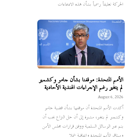
الحركة تعليقاً رسمياً بشأن هذه الادعاءات
الأمم المتحدة: موقفنا بشأن جامو وكشمير
لم يتغير رغم الإجراءات الهندية الأحادية
August 6, 2026
أكدت الأمم المتحدة أن موقفها بشأن قضية جامو
وكشمير لم يتغير، مشيرة إلى أن حل النزاع يجب أن
يتم عبر الوسائل السلمية ووفق قرارات مجلس الأمن
وميثاق الأمم المتحدة واتفاقية شملا