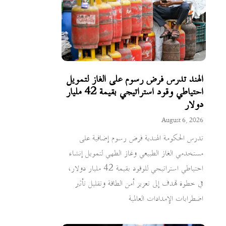
الهند تدرس فرض رسوم على الغاز لتمويل
احتياطي وقود استراتيجي بقيمة 42 مليار
دولار
August 6, 2026
تدرس الحكومة الهندية فرض رسوم إضافية على
مستخدمي الغاز الطبيعي وغاز الطهي لتمويل إنشاء
احتياطي استراتيجي للوقود بقيمة 42 مليار دولار،
في خطوة تهدف إلى تعزيز أمن الطاقة وتقليل تأثير
اضطرابات الإمدادات العالمية