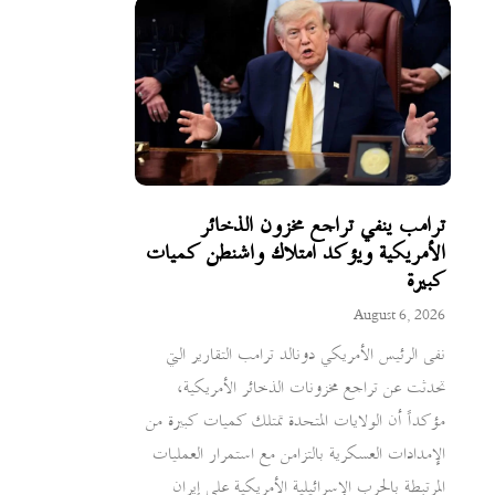
ترامب ينفي تراجع مخزون الذخائر
الأمريكية ويؤكد امتلاك واشنطن كميات
كبيرة
August 6, 2026
نفى الرئيس الأمريكي دونالد ترامب التقارير التي
تحدثت عن تراجع مخزونات الذخائر الأمريكية،
مؤكداً أن الولايات المتحدة تمتلك كميات كبيرة من
الإمدادات العسكرية بالتزامن مع استمرار العمليات
المرتبطة بالحرب الإسرائيلية الأمريكية على إيران