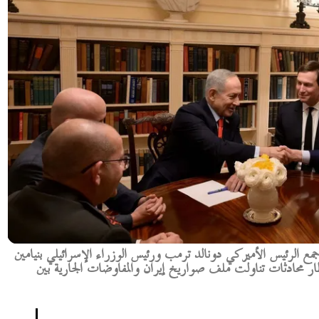
 جمع الرئيس الأميركي دونالد ترمب ورئيس الوزراء الإسرائيلي بنيامين
ار محادثات تناولت ملف صواريخ إيران والمفاوضات الجارية بين