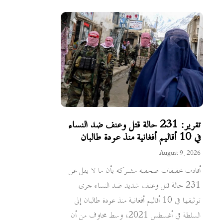
تقرير: 231 حالة قتل وعنف ضد النساء
في 10 أقاليم أفغانية منذ عودة طالبان
August 9, 2026
أفادت تحقيقات صحفية مشتركة بأن ما لا يقل عن
231 حالة قتل وعنف شديد ضد النساء جرى
توثيقها في 10 أقاليم أفغانية منذ عودة طالبان إلى
السلطة في أغسطس 2021، وسط مخاوف من أن