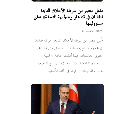
مقتل عنصر من شرطة الأخلاق التابعة
لطالبان في قندهار و«الجبهة المتحدة» تعلن
مسؤوليتها
August 9, 2026
قُتل عنصر من شرطة الأخلاق التابعة لحركة طالبان
في هجوم مسلح بمنطقة عينُو مينه في مدينة قندهار
جنوبي أفغانستان، فيما أعلنت جماعة «الجبهة
المتحدة» المناهضة لطالبان مسؤوليتها عن الهجوم،
بحسب المعلومات الواردة في المادة الأصلية