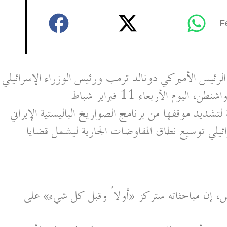
F
رئيس الأميركي دونالد ترمب ورئيس الوزراء الإسرائيلي
ائيلي توسيع نطاق المفاوضات الجارية ليشمل قضايا
مس، إن مباحثاته ستركز «أولاً وقبل كل شيء» على