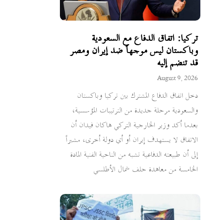
تركيا: اتفاق الدفاع مع السعودية
وباكستان ليس موجهاً ضد إيران ومصر
قد تنضم إليه
August 9, 2026
دخل اتفاق الدفاع المشترك بين تركيا وباكستان
والسعودية مرحلة جديدة من الترتيبات المؤسسية،
بعدما أكد وزير الخارجية التركي هاكان فيدان أن
الاتفاق لا يستهدف إيران أو أي دولة أخرى، مشيراً
إلى أن طبيعته الدفاعية تشبه من الناحية الفنية المادة
الخامسة من معاهدة حلف شمال الأطلسي