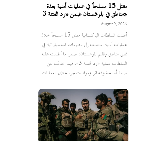
مقتل 15 مسلحاً في عمليات أمنية بعدة
مناطق في بلوشستان ضمن «رد الفتنة 3»
August 9, 2026
أعلنت السلطات الباكستانية مقتل 15 مسلحاً خلال
عمليات أمنية استندت إلى معلومات استخباراتية في
ثماني مناطق بإقليم بلوشستان، ضمن ما أطلقت عليه
السلطات عملية «رد الفتنة 3»، فيما تحدثت عن
ضبط أسلحة وذخائر ومواد متفجرة خلال العمليات