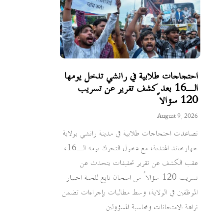
احتجاجات طلابية في رانشي تدخل يومها
الـ16 بعد كشف تقرير عن تسريب
120 سؤالاً
August 9, 2026
تصاعدت احتجاجات طلابية في مدينة رانشي بولاية
جهارخاند الهندية، مع دخول التحرك يومه الـ16،
عقب الكشف عن تقرير تحقيقات يتحدث عن
تسريب 120 سؤالاً من امتحان تابع للجنة اختيار
الموظفين في الولاية، وسط مطالبات بإجراءات تضمن
نزاهة الامتحانات ومحاسبة المسؤولين