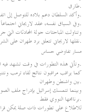
طارق.
وأكد السلطان دعم بلاده للتوصل إلى اتفاق «عادل ومتوازن» بين طهران وواشنطن.
وفي السياق نفسه، عقد لاريجاني اجتماعاً منفصلاً مع وزير الخارجية العُماني بدر البوسعيدي.
وتناولت المباحثات جولة المحادثات التي ج
نقلها لاريجاني تتعلق برد طهران على الشروط الأميركية.
مسار تفاوضي حساس
وتأتي هذه التطورات في وقت تشهد فيه المنطقة حراكاً دبلوماسياً مكثفاً.
كما يراقب مراقبون نتائج لقاء ترمب ونتني
بين واشنطن وطهران.
وبينما تتمسك إسرائيل بإدراج ملف الصوا
برنامجها النووي فقط.
للاطلاع على تطورات ذات صلة يمكن قراءة 