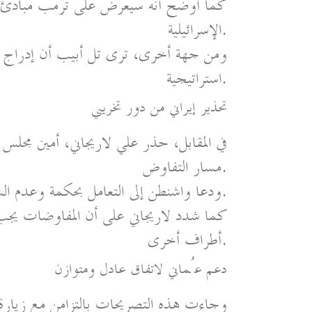
كما أوضح أنه سيعرض على ترمب مبادئ ير
الإسرائيلية.
ومن جهة أخرى، ترى تل أبيب أن إدراج ب
استراتيجية.
تحذير إيراني من دور تخريبي
في المقابل، حذر علي لاريجاني، أمين مجلس ا
مسار التفاوض.
ودعا واشنطن إلى التعامل بحكمة وعدم السماح بما وصفه بدور «تخريبي» قد يعرقل المحادثات.
كما شدد لاريجاني على أن المفاوضات يجب 
أطراف أخرى.
دعم عُماني لاتفاق عادل ومتوازن
وجاءت هذه التصريحات بالتزامن مع زيارة