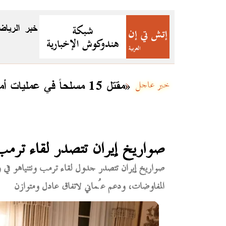
خبر
الرياض
مقتل 15 مسلحاً في عمليات أمنية بعدة مناطق في بلوشستان ضمن «رد الفتنة 3»
خبر عاجل
صواريخ إيران تتصدر لقاء ترمب
صواريخ إيران تتصدر جدول لقاء ترمب ونتنياهو في 
المفاوضات، ودعم عُماني لاتفاق عادل ومتوازن