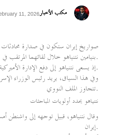
مكتب الأخبار
ebruary 11, 2026
صواريخ إيران ستكون في صدارة محادثات ال
بنيامين نتنياهو خلال لقائهما المرتقب في واشنطن، اليوم الأربعاء 11 فبراير شباط.
إذ يسعى نتنياهو إلى دفع الإدارة الأميركية لتشديد موقفها من برنامج الصواريخ الباليستية الإيراني.
وفي هذا السياق، يريد رئيس الوزراء الإسر
تتجاوز الملف النووي.
نتنياهو يحدد أولويات المباحثات
وقال نتنياهو، قبيل توجهه إلى واشنطن أ
إيران.