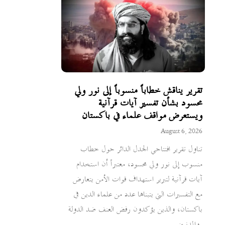
تقرير يناقش خطاباً منسوباً إلى نور ولي
محسود بشأن تفسير آيات قرآنية
ويستعرض مواقف علماء في باكستان
August 6, 2026
تناول تقرير افتتاحي الجدل الدائر حول خطاب
منسوب إلى نور ولي محسود، معتبراً أن استخدام
آيات قرآنية لتبرير استهداف قوات الأمن يتعارض
مع التفسيرات التي يتبناها عدد من علماء الدين في
باكستان، والذين يؤكدون رفض العنف ضد الدولة
والمدنيين.