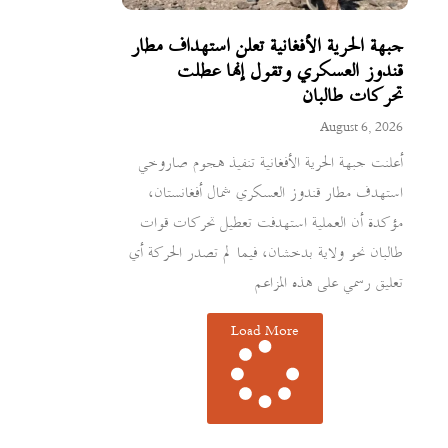
جبهة الحرية الأفغانية تعلن استهداف مطار
قندوز العسكري وتقول إنها عطلت
تحركات طالبان
August 6, 2026
أعلنت جبهة الحرية الأفغانية تنفيذ هجوم صاروخي
استهدف مطار قندوز العسكري شمال أفغانستان،
مؤكدة أن العملية استهدفت تعطيل تحركات قوات
طالبان نحو ولاية بدخشان، فيما لم تصدر الحركة أي
تعليق رسمي على هذه المزاعم
Load More