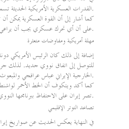
القدرات العسكرية الأمريكية الحديثة تسمح بإيصال كميات كبيرة من الذخيرة في وقت قياسي.
كما أشار إلى أن القوة العسكرية يمكن أن 
على أن أي تحرك عسكري يجب أن يراعي التطورات السياسية داخل البلاد.
مهلة أمريكية ومفاوضات متعثرة
للتوصل إلى اتفاق نووي جديد. لذلك جر
الخارجية الإيراني عباس عراقجي والمبعوث الأمريكي ستيف ويتكوف.
كما أكد ويتكوف أن الخط الأحمر لواشنطن 
تصر إيران على الاحتفاظ ببرنامجها النووي لأغراض سلمية، ما يزيد من احتمالات التصعيد.
تصاعد التوتر الإقليمي
في النهاية يعكس الحديث عن صواريخ إير