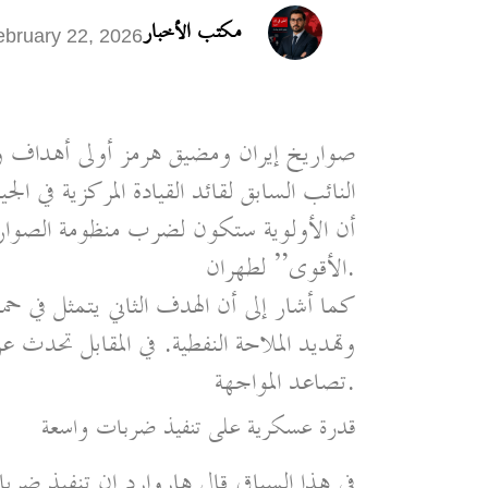
مكتب الأخبار
ebruary 22, 2026
صواريخ إيران ومضيق هرمز أولى أهداف و
النائب السابق لقائد القيادة المركزية في 
الأقوى” لطهران.
كما أشار إلى أن الهدف الثاني يتمثل في ح
وتهديد الملاحة النفطية. في المقابل تحدث
تصاعد المواجهة.
قدرة عسكرية على تنفيذ ضربات واسعة
في هذا السياق قال هاروارد إن تنفيذ ضربات