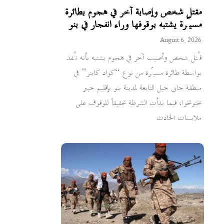
مقتل شخص وإصابة آخر في هجوم بطائرة
مسيّرة يشتبه بوقوفها وراء انفجار في بنو
August 6, 2026
قُتل شخص وأصيب آخر في هجوم يشتبه بأنه نُفذ
بواسطة طائرة مسيّرة من نوع “كواد كابتر” في
منطقة جاني خيل التابعة لمدينة بنو بإقليم خيبر
بختونخوا، فيما بدأت الشرطة تحقيقاً للوقوف على
ملابسات الحادث