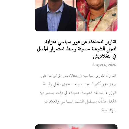
تقارير تتحدث عن دور سياسي متزايد
لنجل الشيخة حسينة وسط استمرار الجدل
في بنغلاديش
August 6, 2026
تتداول تقارير سياسية في بنغلاديش مؤشرات على
بروز دور أكبر لسجيب واجد جوي، نجل رئيسة
الوزراء السابقة الشيخة حسينة، في وقت يستمر فيه
الجدل بشأن مستقبل المشهد السياسي والعلاقات
الإقليمية.