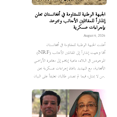
الجبهة الوطنية للمقاومة في أفغانستان تعلن
إنذاراً للمقاتلين الأجانب وتتوعد
بإجراءات عسكرية
August 6, 2026
أعلنت الجبهة الوطنية للمقاومة في أفغانستان
(NRF) أنها وجهت إنذاراً إلى المقاتلين الأجانب
الموجودين في البلاد، داعية إياهم إلى مغادرة الأراضي
الأفغانية، مع التهديد باتخاذ إجراءات عسكرية بحق
من لا يمتثل، فيما لم تصدر طالبان تعليقاً على البيان.