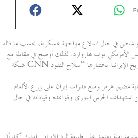
F
اشنطن في حال اندلاع مواجهة عسكرية، بحسب ما قاله
الجيش الأمريكي بوب هاروارد. لذلك أوضح في مقابلة مع
شبكة CNN أن الأولوية ستكون لضرب منظومة الصواريخ الإيرانية باعتبارها “سلاح النفوذ
ماية مضيق هرمز ومنع قدرات إيران على زرع الألغام
 عن استهداف الحرس الثوري وقواعده وقياداته في حال
 متزامنة يعتمد على طبيعة الرد الإيراني. لذلك أكد أن