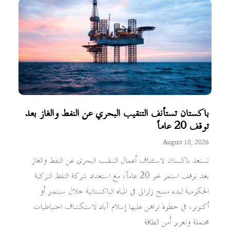
باكستان تستأنف التنقيب البحري عن النفط والغاز بعد
توقف 20 عاماً
August 10, 2026
تستعد باكستان لاستئناف أعمال التنقيب البحري عن النفط والغاز
بعد توقف استمر نحو 20 عاماً، مع استعداد شركة النفط التركية
الحكومية لبدء مسح زلزالي في المياه الباكستانية خلال سبتمبر أو
أكتوبر، في خطوة تراهن عليها إسلام آباد لاستكشاف احتياطيات
محتملة وتعزيز أمن الطاقة