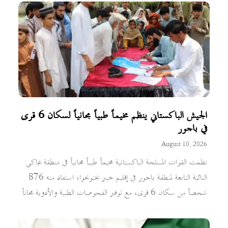
الجيش الباكستاني ينظم مخيماً طبياً مجانياً لسكان 6 قرى
في باجور
August 10, 2026
نظمت القوات المسلحة الباكستانية مخيماً طبياً مجانياً في منطقة غاكي
النائية التابعة لمنطقة باجور في إقليم خيبر بختونخوا، استفاد منه 876
شخصاً من سكان 6 قرى، مع توفير الفحوصات الطبية والأدوية مجاناً