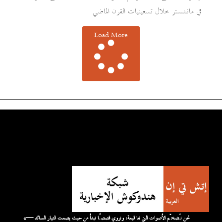
في مانشستر خلال تسعينيات القرن الماضي
Load More
«نحن نُضخّم الأصوات التي لها قيمة، ونروي قصصًا تبدأ من حيث يصمت التيار السائد —