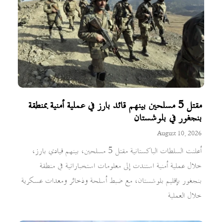
مقتل 5 مسلحين بينهم قائد بارز في عملية أمنية بمنطقة
بنجغور في بلوشستان
August 10, 2026
أعلنت السلطات الباكستانية مقتل 5 مسلحين، بينهم قيادي بارز،
خلال عملية أمنية استندت إلى معلومات استخباراتية في منطقة
بنجغور بإقليم بلوشستان، مع ضبط أسلحة وذخائر ومعدات عسكرية
خلال العملية