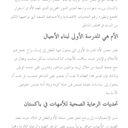
باكستان برزت دعوات واسعة لتقدير الدور المحوري الذي تلعبه الأم في استقرار
المجتمع وتطوره رغم التحديات الاقتصادية والاجتماعية الصعبة التي تواجهها الكثير
من النساء في مختلف المناطق
الأم هي المدرسة الأولى لبناء الأجيال
تعتبر حضن الأم المدرسة الأولى التي يتحول فيها الطفل إلى إنسان واعٍ يحمل قيم
الأخلاق والإيثار حيث ساهمت الأمهات الباكستانيات بشكل صامت وفعال في
دفع عجلة التنمية من خلال تربية مواطنين صالحين وقادرين على خدمة الوطن
ولذلك فإن تقدير هذا العطاء لا يجب أن يقتصر على المشاعر فحسب بل يجب أن
يتحول إلى سياسات عملية تضمن لهن حياة كريمة وبيئة آمنة تضمن حقوقهن
الأساسية
تحديات الرعاية الصحية للأمهات في باكستان
تشير الإحصائيات إلى وضع مقلق يخص صحة الأم والطفل في البلاد حيث تفقد
العديد من الأمهات حياتهن يومياً بسبب نقص المرافق الطبية والرعاية اللازمة وهذا