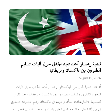
قضية رخسار أحمد تعيد الجدل حول آليات تسليم
المطلوبين بين باكستان وبريطانيا
August 10, 2026
أعادت قضية السياسي الباكستاني رخسار أحمد الجدل حول آليات
التعاون القانوني وتسليم المطلوبين بين باكستان وبريطانيا، بعد تقرير
لصحيفة «الغارديان» بشأن وجوده في باكستان رغم خضوعه لتحقيق
في بريطانيا على خلفية مزاعم تتعلق باعتداءات جنسية على قاصرات