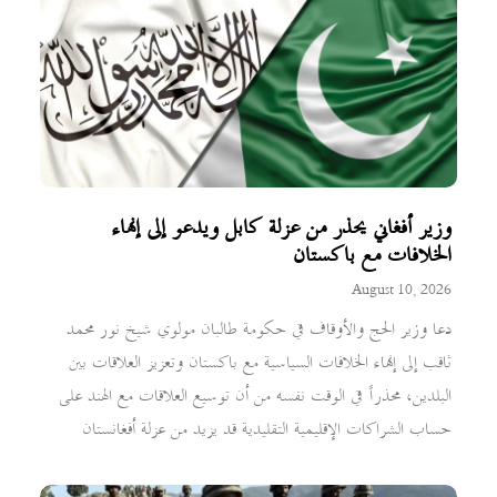
وزير أفغاني يحذر من عزلة كابل ويدعو إلى إنهاء
الخلافات مع باكستان
August 10, 2026
دعا وزير الحج والأوقاف في حكومة طالبان مولوي شيخ نور محمد
ثاقب إلى إنهاء الخلافات السياسية مع باكستان وتعزيز العلاقات بين
البلدين، محذراً في الوقت نفسه من أن توسيع العلاقات مع الهند على
حساب الشراكات الإقليمية التقليدية قد يزيد من عزلة أفغانستان