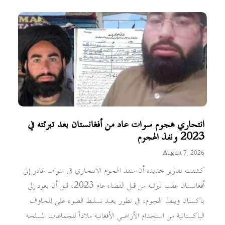
انتحاري هجوم سوات عاد من أفغانستان بعد تبرئته في
2023 ونفذ الهجوم
August 7, 2026
كشفت تقارير جديدة أن منفذ الهجوم الانتحاري في سوات غادر إلى
أفغانستان عقب تبرئته من قبل القضاء عام 2023، قبل أن يعود إلى
باكستان وينفذ الهجوم، في تطور يعيد تسليط الضوء على المخاوف
الباكستانية من استخدام الأراضي الأفغانية ملاذاً للجماعات المسلحة