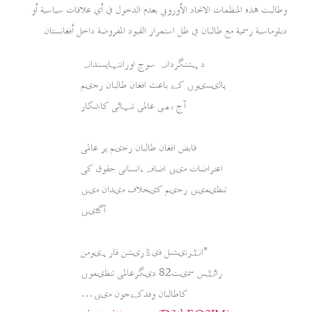
وطالبت هذه المنظمات الاتحاد الأوروبي بعدم الدخول في أي علاقات سياسية أو
دبلوماسية رسمية مع طالبان في ظل استمرار القيود المفروضة داخل أفغانستان
دہشتگردانہ سوچ اورانتہاپسندانہ
پالیسیوں کے باعث افغان طالبان رجیم
آج بھی عالمی تنہائی کاشکار
قابض افغان طالبان رجیم پر عالمی
اعتراضات میں اضافہ،انسانی حقوق کی
تنظیمیں رجیم کیخلاف میدان میں
آگئیں
*انٹرنیشنل فیڈریشن فارہیومن
رائٹس سمیت82 دیگرعالمی تنظیموں
کاطالبان وفدکےجون میں…