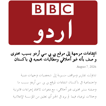
انتقادات موجهة إلى موقع بي بي سي أردو بسبب محتوى
وُصف بأنه غير أخلاقي ومطالبات بحجبه في باكستان
August 7, 2026
تداولت تقارير ومواقف منسوبة إلى شخصيات وجهات دينية
واجتماعية في باكستان انتقادات لموقع بي بي سي أردو بسبب ما
وصفته بنشر محتوى غير أخلاقي، مع دعوات لاتخاذ إجراءات قانونية
وحملات توعية، فيما لم يرد في الخبر أي تعليق من المؤسسة الإعلامية