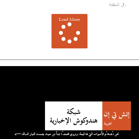
في المنطقة.
Load More
«نحن نُضخّم الأصوات التي لها قيمة، ونروي قصصًا تبدأ من حيث يصمت التيار السائد —