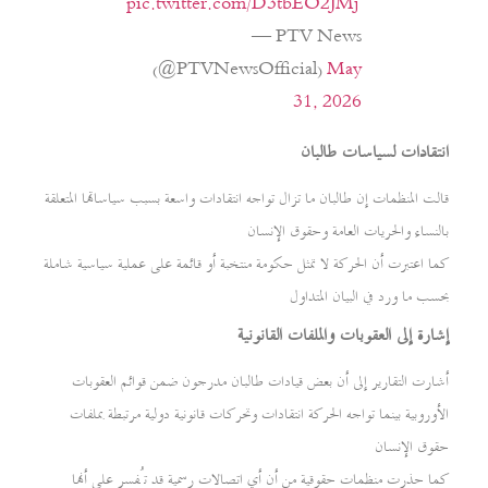
pic.twitter.com/D3tbEO2JMj
— PTV News
(@PTVNewsOfficial)
May
31, 2026
انتقادات لسياسات طالبان
قالت المنظمات إن طالبان ما تزال تواجه انتقادات واسعة بسبب سياساتها المتعلقة
بالنساء والحريات العامة وحقوق الإنسان
كما اعتبرت أن الحركة لا تمثل حكومة منتخبة أو قائمة على عملية سياسية شاملة
بحسب ما ورد في البيان المتداول
إشارة إلى العقوبات والملفات القانونية
أشارت التقارير إلى أن بعض قيادات طالبان مدرجون ضمن قوائم العقوبات
الأوروبية بينما تواجه الحركة انتقادات وتحركات قانونية دولية مرتبطة بملفات
حقوق الإنسان
كما حذرت منظمات حقوقية من أن أي اتصالات رسمية قد تُفسر على أنها