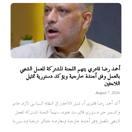
أحمد رضا قادري يتهم اللجنة المشتركة للعمل الشعبي
بالعمل وفق أجندة خارجية ويؤكد دستورية تمثيل
اللاجئين
August 7, 2026
أكد أحمد رضا قادري أن تمثيل اللاجئين في النظام السياسي لآزاد جامو
وكشمير حق دستوري قائم منذ عقود، متهماً اللجنة المشتركة للعمل
الشعبي بالعمل وفق أجندة خارجية ومعارضة حقائق تاريخية ودستورية