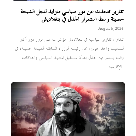
تقارير تتحدث عن دور سياسي متزايد لنجل الشيخة
حسينة وسط استمرار الجدل في بنغلاديش
August 6, 2026
تتداول تقارير سياسية في بنغلاديش مؤشرات على بروز دور أكبر
لسجيب واجد جوي، نجل رئيسة الوزراء السابقة الشيخة حسينة، في
وقت يستمر فيه الجدل بشأن مستقبل المشهد السياسي والعلاقات
الإقليمية.