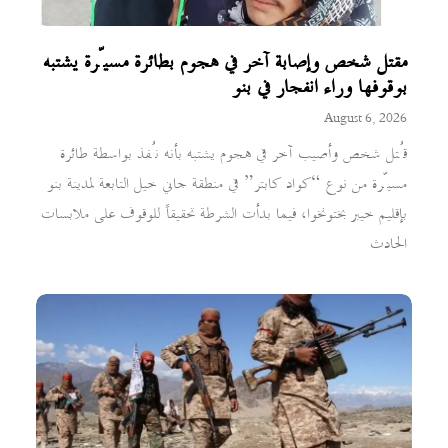
مقتل شخص وإصابة آخر في هجوم بطائرة مسيّرة يشتبه
بوقوفها وراء انفجار في بنو
August 6, 2026
قُتل شخص وأصيب آخر في هجوم يشتبه بأنه نُفذ بواسطة طائرة
مسيّرة من نوع “كواد كابتر” في منطقة جاني خيل التابعة لمدينة بنو
بإقليم خيبر بختونخوا، فيما بدأت الشرطة تحقيقاً للوقوف على ملابسات
الحادث