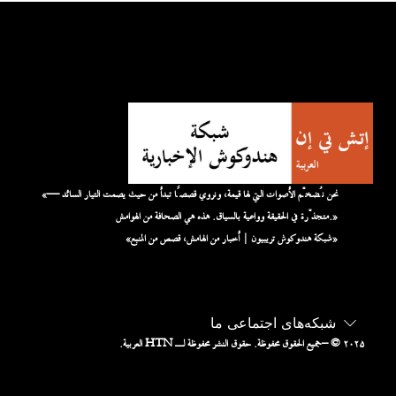
«نحن نُضخّم الأصوات التي لها قيمة، ونروي قصصًا تبدأ من حيث يصمت التيار السائد —
متجذّرة في الحقيقة وواعية بالسياق. هذه هي الصحافة من الهوامش.»
«شبكة هندوكوش تريبيون | أخبار من الهامش، قصص من المنبع»
شبکه‌های اجتماعی ما
– © ۲۰۲۵
جميع الحقوق محفوظة. حقوق النشر محفوظة لـ HTN العربية.