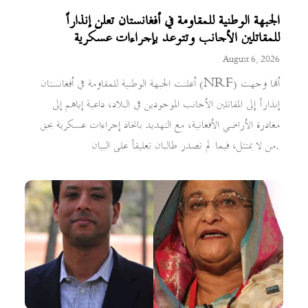
الجبهة الوطنية للمقاومة في أفغانستان تعلن إنذاراً
للمقاتلين الأجانب وتتوعد بإجراءات عسكرية
August 6, 2026
أعلنت الجبهة الوطنية للمقاومة في أفغانستان (NRF) أنها وجهت
إنذاراً إلى المقاتلين الأجانب الموجودين في البلاد، داعية إياهم إلى
مغادرة الأراضي الأفغانية، مع التهديد باتخاذ إجراءات عسكرية بحق
من لا يمتثل، فيما لم تصدر طالبان تعليقاً على البيان.