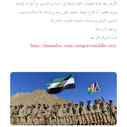
الأرض تعد هدفا لعمليات القوة إضافة إلى حساسية التنسيق مع أطراف إقليمية
ويرى محللون أن نجاح المهمة سيعتمد على وضوح قواعد الاشتباك ومستوى
التنسيق الميداني وضمانات الحماية للقوات المشاركة
روابط ذات صلة
قسم الشرق الأوسط
https://htnarabic.com/category/middle-east/