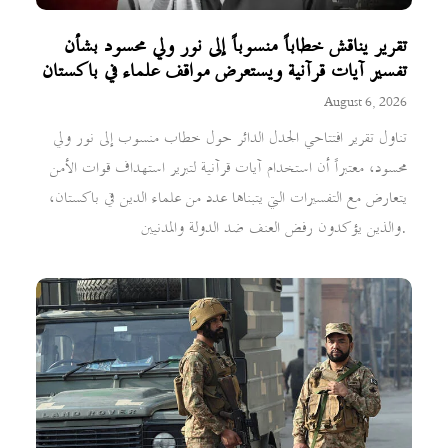
تقرير يناقش خطاباً منسوباً إلى نور ولي محسود بشأن
تفسير آيات قرآنية ويستعرض مواقف علماء في باكستان
August 6, 2026
تناول تقرير افتتاحي الجدل الدائر حول خطاب منسوب إلى نور ولي
محسود، معتبراً أن استخدام آيات قرآنية لتبرير استهداف قوات الأمن
يتعارض مع التفسيرات التي يتبناها عدد من علماء الدين في باكستان،
والذين يؤكدون رفض العنف ضد الدولة والمدنيين.