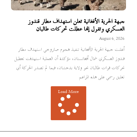
جبهة الحرية الأفغانية تعلن استهداف مطار قندوز
العسكري وتقول إنها عطلت تحركات طالبان
August 6, 2026
أعلنت جبهة الحرية الأفغانية تنفيذ هجوم صاروخي استهدف مطار
قندوز العسكري شمال أفغانستان، مؤكدة أن العملية استهدفت تعطيل
تحركات قوات طالبان نحو ولاية بدخشان، فيما لم تصدر الحركة أي
تعليق رسمي على هذه المزاعم
Load More