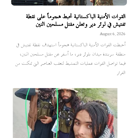
القوات الأمنية الباكستانية تحبط هجوماً على نقطة
تفتيش في لوئر دير وتعلن مقتل مسلحين اثنين
August 6, 2026
أحبطت القوات الأمنية الباكستانية هجوماً استهدف نقطة تفتيش في
منطقة سربندة ميدان بلوئر دير، ما أسفر عن مقتل مسلحين اثنين،
فيما تواصل القوات عمليات التمشيط لتعقب العناصر التي تمكنت من
الفرار