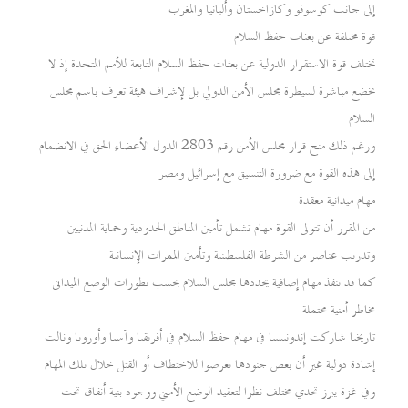
إلى جانب كوسوفو وكازاخستان وألبانيا والمغرب
قوة مختلفة عن بعثات حفظ السلام
تختلف قوة الاستقرار الدولية عن بعثات حفظ السلام التابعة للأمم المتحدة إذ لا
تخضع مباشرة لسيطرة مجلس الأمن الدولي بل لإشراف هيئة تعرف باسم مجلس
السلام
ورغم ذلك منح قرار مجلس الأمن رقم 2803 الدول الأعضاء الحق في الانضمام
إلى هذه القوة مع ضرورة التنسيق مع إسرائيل ومصر
مهام ميدانية معقدة
من المقرر أن تتولى القوة مهام تشمل تأمين المناطق الحدودية وحماية المدنيين
وتدريب عناصر من الشرطة الفلسطينية وتأمين الممرات الإنسانية
كما قد تنفذ مهام إضافية يحددها مجلس السلام بحسب تطورات الوضع الميداني
مخاطر أمنية محتملة
تاريخيا شاركت إندونيسيا في مهام حفظ السلام في أفريقيا وآسيا وأوروبا ونالت
إشادة دولية غير أن بعض جنودها تعرضوا للاختطاف أو القتل خلال تلك المهام
وفي غزة يبرز تحدي مختلف نظرا لتعقيد الوضع الأمني ووجود بنية أنفاق تحت