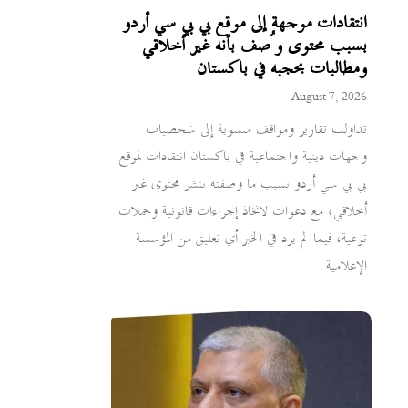
انتقادات موجهة إلى موقع بي بي سي أردو
بسبب محتوى وُصف بأنه غير أخلاقي
ومطالبات بحجبه في باكستان
August 7, 2026
تداولت تقارير ومواقف منسوبة إلى شخصيات
وجهات دينية واجتماعية في باكستان انتقادات لموقع
بي بي سي أردو بسبب ما وصفته بنشر محتوى غير
أخلاقي، مع دعوات لاتخاذ إجراءات قانونية وحملات
توعية، فيما لم يرد في الخبر أي تعليق من المؤسسة
الإعلامية