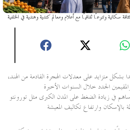
سكانية وتنوعًا ثقافيًا مع أعلام ومعالم كندية وهندية في الخلفية
دا بشكل متزايد على معدلات الهجرة القادمة من الهند،
لمقيمين الجدد خلال السنوات الأخيرة
ساهم في زيادة الضغط على المدن الكبرى مثل تورونتو
ة بالإسكان وارتفاع تكاليف المعيشة