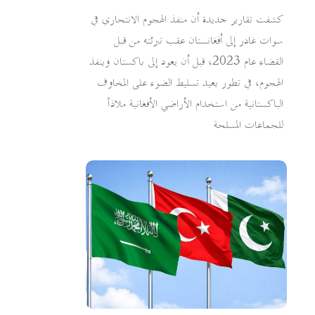
كشفت تقارير جديدة أن منفذ الهجوم الانتحاري في
سوات غادر إلى أفغانستان عقب تبرئته من قبل
القضاء عام 2023، قبل أن يعود إلى باكستان وينفذ
الهجوم، في تطور يعيد تسليط الضوء على المخاوف
الباكستانية من استخدام الأراضي الأفغانية ملاذاً
للجماعات المسلحة