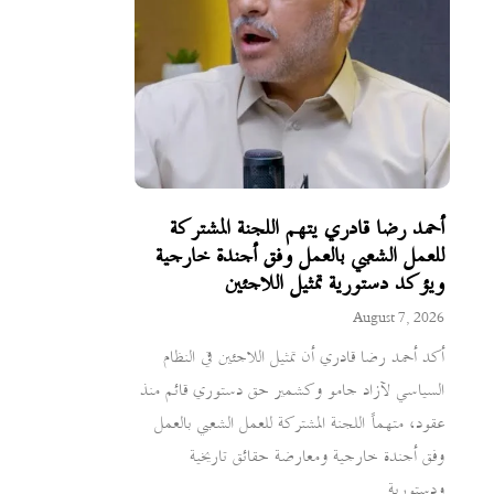
أحمد رضا قادري يتهم اللجنة المشتركة
للعمل الشعبي بالعمل وفق أجندة خارجية
ويؤكد دستورية تمثيل اللاجئين
August 7, 2026
أكد أحمد رضا قادري أن تمثيل اللاجئين في النظام
السياسي لآزاد جامو وكشمير حق دستوري قائم منذ
عقود، متهماً اللجنة المشتركة للعمل الشعبي بالعمل
وفق أجندة خارجية ومعارضة حقائق تاريخية
ودستورية