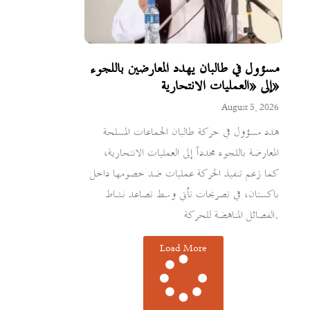
مسؤول في طالبان يهدد المعارضين باللجوء
إلى «العمليات الانتحارية»
August 5, 2026
هدد مسؤول في حركة طالبان الجماعات المسلحة
المعارضة باللجوء مجدداً إلى العمليات الانتحارية،
كما زعم تنفيذ الحركة عمليات ضد خصومها داخل
باكستان، في تصريحات تأتي وسط تصاعد نشاط
الفصائل المناهضة للحركة.
Load More