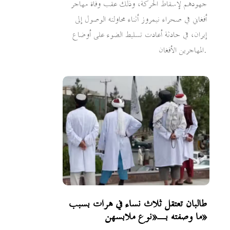
جهودهم لإسقاط الحركة، وذلك عقب وفاة مهاجر
أفغاني في صحراء نيمروز أثناء محاولته الوصول إلى
إيران، في حادثة أعادت تسليط الضوء على أوضاع
المهاجرين الأفغان.
طالبان تعتقل ثلاث نساء في هرات بسبب
ما وصفته بـ«نوع ملابسهن»