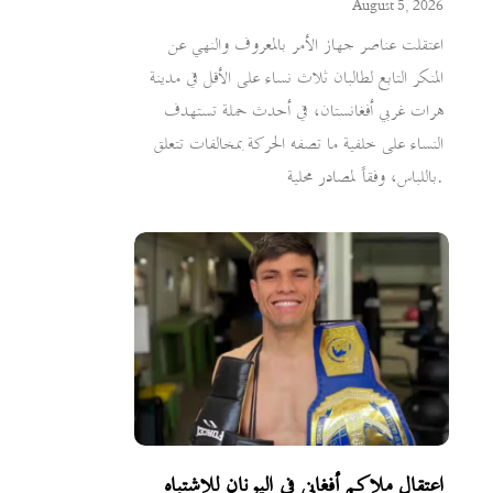
August 5, 2026
اعتقلت عناصر جهاز الأمر بالمعروف والنهي عن
المنكر التابع لطالبان ثلاث نساء على الأقل في مدينة
هرات غربي أفغانستان، في أحدث حملة تستهدف
النساء على خلفية ما تصفه الحركة بمخالفات تتعلق
باللباس، وفقاً لمصادر محلية.
اعتقال ملاكم أفغاني في اليونان للاشتباه