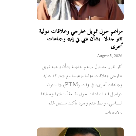
مزاعم حول تمويل خارجي وعلاقات دولية
تثير جدلاً بشأن «بي تي إم» وجماعات
أخرى
August 5, 2026
أثار تقرير متداول مزاعم جديدة بشأن وجود تمويل
خارجي وعلاقات دولية مزعومة مع «حركة حماية
البشتون» (PTM) وجماعات أخرى، في وقت
تتواصل فيه النقاشات حول طبيعة أنشطتها وخطابها
السياسي، وسط عدم وجود تأكيد مستقل لهذه
الادعاءات.