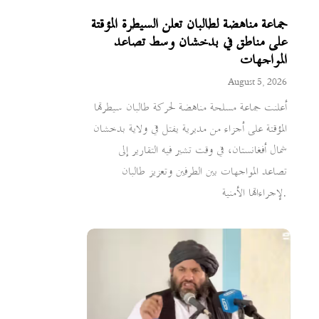
جماعة مناهضة لطالبان تعلن السيطرة المؤقتة
على مناطق في بدخشان وسط تصاعد
المواجهات
August 5, 2026
أعلنت جماعة مسلحة مناهضة لحركة طالبان سيطرتها
المؤقتة على أجزاء من مديرية يفتل في ولاية بدخشان
شمال أفغانستان، في وقت تشير فيه التقارير إلى
تصاعد المواجهات بين الطرفين وتعزيز طالبان
لإجراءاتها الأمنية.