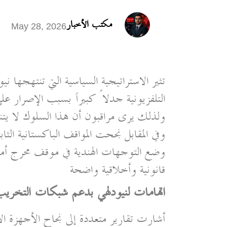
مكتب الأخبار
May 28, 2026
تثير الاستراتيجية السياسية التي تنتهجها ني
التلفزيونية جدلاً كبيراً بسبب الإصرار عل
ولذلك يرى مراقبون أن هذا السلوك لا يتن
وفي المقابل نجحت المواقف الباكستانية الث
وضع التوجهات الهندية في موقف محرج أمام ا
قانونية وأخلاقية واضحة
اتهامات لنيودلهي بدعم شبكات التخريب 
أشارت تقارير متعددة إلى نجاح الأجهزة ا