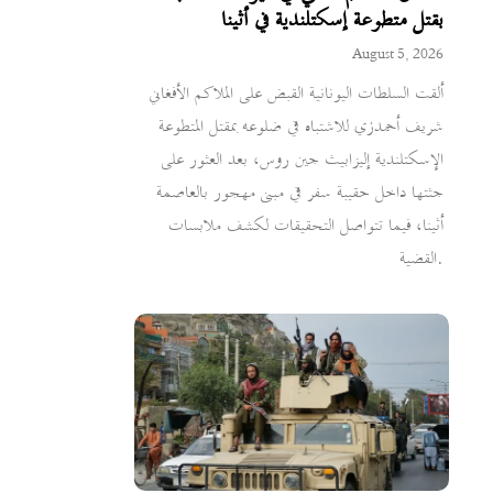
بقتل متطوعة إسكتلندية في أثينا
August 5, 2026
ألقت السلطات اليونانية القبض على الملاكم الأفغاني
شريف أحمدزي للاشتباه في ضلوعه بمقتل المتطوعة
الإسكتلندية إليزابيث جين روس، بعد العثور على
جثتها داخل حقيبة سفر في مبنى مهجور بالعاصمة
أثينا، فيما تتواصل التحقيقات لكشف ملابسات
القضية.