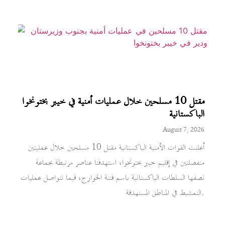
مقتل 10 مسلحين خلال عمليات أمنية في خيبر بختونخوا
الباكستانية
August 7, 2026
أعلنت القوات الأمنية الباكستانية مقتل 10 مسلحين خلال عمليتين
منفصلتين في إقليم خيبر بختونخوا، استهدفتا عناصر مرتبطة بجماعة
تصفها السلطات الباكستانية باسم فتنة الخوارج، فيما تتواصل عمليات
التمشيط في المناطق المستهدفة.