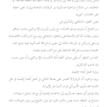
وتأتي زيارة رئيس وزراء الهند إلى إسرائيل في وقت تشهد فيه المنطقة تصاعدا في
المخاوف من اندلاع مواجهة عسكرية بين الولايات المتحدة وإيران على خلفية
تعثر المحادثات النووية
تعزيز التعاون الدفاعي والتكنولوجي
من المتوقع أن يجري مودي محادثات مع رئيس الوزراء الإسرائيلي بنيامين نتنياهو
تتناول ملفات الذكاء الاصطناعي والتعاون الدفاعي وتوسيع الشراكات الاقتصادية
وتسعى إسرائيل في المرحلة الحالية إلى تعزيز صادراتها العسكرية فيما تبدي الهند
اهتماما بتحديث قدراتها الدفاعية عبر شراكات تقنية متقدمة
كما من المنتظر أن يلقي مودي كلمة أمام الكنيست الإسرائيلي وأن يزور نصب
ياد فاشيم التذكاري
زيارة تحمل أبعادا إقليمية
يرى مراقبون أن الزيارة لا تقتصر على بعدها الثنائي بل تحمل أبعادا إقليمية في ظل
الحشد العسكري الأمريكي قرب السواحل الإيرانية
وقد يؤدي أي تصعيد عسكري إلى تداعيات إقليمية أوسع قد تشمل استهداف
مصالح في المنطقة حيث يعيش ملايين الهنود في دول الخليج ويرسلون تحويلات مالية