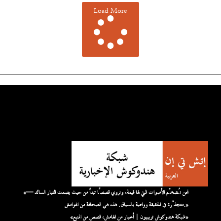
Load More
«نحن نُضخّم الأصوات التي لها قيمة، ونروي قصصًا تبدأ من حيث يصمت التيار السائد —
متجذّرة في الحقيقة وواعية بالسياق. هذه هي الصحافة من الهوامش.»
«شبكة هندوكوش تريبيون | أخبار من الهامش، قصص من المنبع»