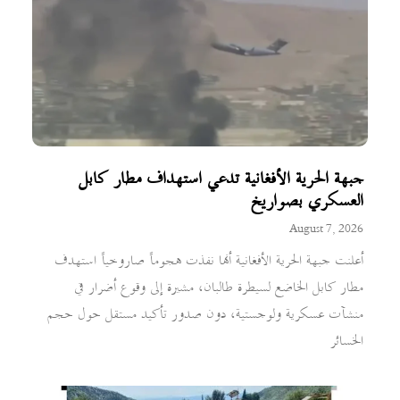
جبهة الحرية الأفغانية تدعي استهداف مطار كابل
العسكري بصواريخ
August 7, 2026
أعلنت جبهة الحرية الأفغانية أنها نفذت هجوماً صاروخياً استهدف
مطار كابل الخاضع لسيطرة طالبان، مشيرة إلى وقوع أضرار في
منشآت عسكرية ولوجستية، دون صدور تأكيد مستقل حول حجم
الخسائر