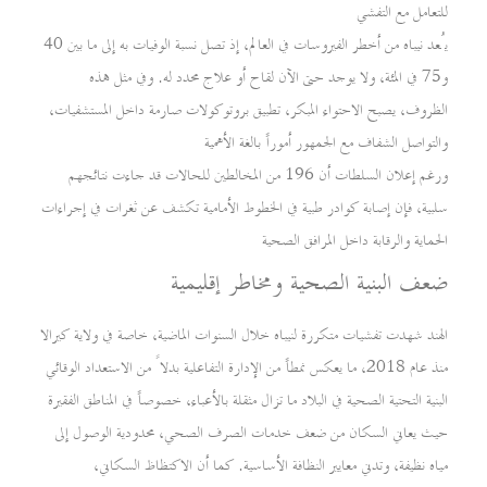
للتعامل مع التفشي
يُعد نيباه من أخطر الفيروسات في العالم، إذ تصل نسبة الوفيات به إلى ما بين 40
و75 في المئة، ولا يوجد حتى الآن لقاح أو علاج محدد له. وفي مثل هذه
الظروف، يصبح الاحتواء المبكر، تطبيق بروتوكولات صارمة داخل المستشفيات،
والتواصل الشفاف مع الجمهور أموراً بالغة الأهمية
ورغم إعلان السلطات أن 196 من المخالطين للحالات قد جاءت نتائجهم
سلبية، فإن إصابة كوادر طبية في الخطوط الأمامية تكشف عن ثغرات في إجراءات
الحماية والرقابة داخل المرافق الصحية
ضعف البنية الصحية ومخاطر إقليمية
الهند شهدت تفشيات متكررة لنيباه خلال السنوات الماضية، خاصة في ولاية كيرالا
منذ عام 2018، ما يعكس نمطاً من الإدارة التفاعلية بدلاً من الاستعداد الوقائي
البنية التحتية الصحية في البلاد ما تزال مثقلة بالأعباء، خصوصاً في المناطق الفقيرة
حيث يعاني السكان من ضعف خدمات الصرف الصحي، محدودية الوصول إلى
مياه نظيفة، وتدني معايير النظافة الأساسية. كما أن الاكتظاظ السكاني،