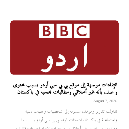
انتقادات موجهة إلى موقع بي بي سي أردو بسبب محتوى
وُصف بأنه غير أخلاقي ومطالبات بحجبه في باكستان
August 7, 2026
تداولت تقارير ومواقف منسوبة إلى شخصيات وجهات دينية
واجتماعية في باكستان انتقادات لموقع بي بي سي أردو بسبب ما
وصفته بنشر محتوى غير أخلاقي، مع دعوات لاتخاذ إجراءات قانونية