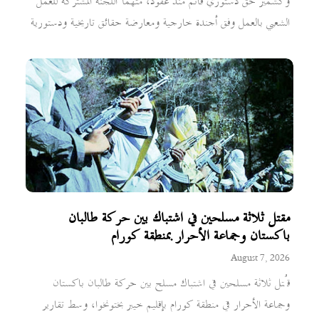
وكشمير حق دستوري قائم منذ عقود، متهماً اللجنة المشتركة للعمل
الشعبي بالعمل وفق أجندة خارجية ومعارضة حقائق تاريخية ودستورية
مقتل ثلاثة مسلحين في اشتباك بين حركة طالبان
باكستان وجماعة الأحرار بمنطقة كورام
August 7, 2026
قُتل ثلاثة مسلحين في اشتباك مسلح بين حركة طالبان باكستان
وجماعة الأحرار في منطقة كورام بإقليم خيبر بختونخوا، وسط تقارير