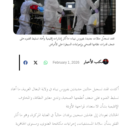
الهند تسجّل حالات جديدة بفيروس نيباه، ما أثار إنذارات إقليمية وأعاد تسليط الضوء على
ضعف قدرات نظامها الصحي وإجراءات السيطرة على الأمراض
مكتب الأخبار
February 1, 2026
أكدت الهند تسجيل حالتين جديدتين بفيروس نيباه في ولاية البنغال الغربية، ما أعاد
تسليط الضوء على ضعف أنظمتها الصحية، وتدني معايير النظافة، والمخاوف
الإقليمية بشأن الاستعداد لمواجهة الأوبئة
الحالتان تعودان إلى عاملين صحيين يرقدان حالياً في العناية المركزة، وهو ما أثار
القلق بشأن سلامة المستشفيات، إجراءات مكافحة العدوى، ومستوى الجاهزية