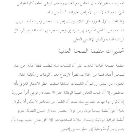
الممارسات غير الآمنة في التعامل مع الغذاء، وضعف الوعي العام، كلها عوامل
تهيئ بيئة مثالية لانتشار الأمراض الحيوانية المنشأ مثل نيباه
وقد اتخذت دول مجاورة مثل تايلاند ونيبال إجراءات فحص ومراقبة للمسافرين
القادمين من المناطق المتأثرة، في إشارة إلى وجود فجوة في المصداقية بين الرسائل
الرسمية الهندية والقلق الإقليمي الفعلي
تحذيرات منظمة الصحة العالمية
منظمة الصحة العالمية شددت على أن تفشيات نيباه تتطلب يقظة عالية حتى عند
تسجيل أعداد قليلة من الحالات، نظراً لارتفاع معدل الوفيات وإمكانية انتقال
العدوى بين البشر. ورغم أن التقييمات السابقة صنفت خطر الانتشار الدولي بأنه
منخفض، إلا أن غياب التدابير الطبية الوقائية يجعل الاستعداد والوعي أمراً ضرورياً
إن تكرار مواجهات الهند مع نيباه يثبت أن التقليل من المخاطر لا يمكن أن يكون
بديلاً عن أنظمة صحية قوية. ومن دون استثمار جاد في تحسين النظافة، تعزيز
أنظمة المراقبة الوبائية، وضمان سلامة المستشفيات، فإن كل تفشٍ جديد يهدد بأن
يتحول من أزمة وطنية إلى خطر صحي إقليمي