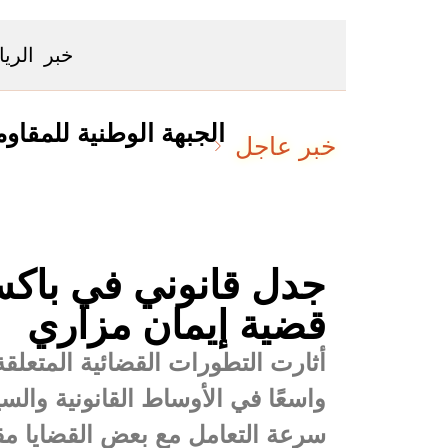
خبر
الري
 في بنغلاديش
الجبهة الوطنية للمقاوم
خبر عاجل
جدل قانوني في باك
قضية إيمان مزاري
أثارت التطورات القضائية المتعلق
واسعًا في الأوساط القانونية وا
سرعة التعامل مع بعض القضايا مق