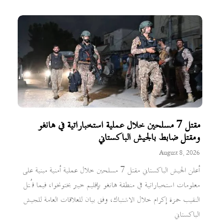
مقتل 7 مسلحين خلال عملية استخباراتية في هانغو
ومقتل ضابط بالجيش الباكستاني
August 8, 2026
أعلن الجيش الباكستاني مقتل 7 مسلحين خلال عملية أمنية مبنية على
معلومات استخباراتية في منطقة هانغو بإقليم خيبر بختونخوا، فيما قُتل
النقيب حمزة إكرام خلال الاشتباك، وفق بيان للعلاقات العامة للجيش
الباكستاني