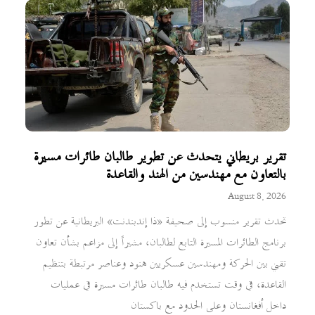
تقرير بريطاني يتحدث عن تطوير طالبان طائرات مسيرة
بالتعاون مع مهندسين من الهند والقاعدة
August 8, 2026
تحدث تقرير منسوب إلى صحيفة «ذا إندبندنت» البريطانية عن تطور
برنامج الطائرات المسيرة التابع لطالبان، مشيراً إلى مزاعم بشأن تعاون
تقني بين الحركة ومهندسين عسكريين هنود وعناصر مرتبطة بتنظيم
القاعدة، في وقت تستخدم فيه طالبان طائرات مسيرة في عمليات
داخل أفغانستان وعلى الحدود مع باكستان