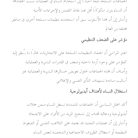
الجماعات المسلحة تلجأ أحيانًا إلى استخدام النساء في العمليات بسبب اعتقادها
أن النساء يثرن شكوكًا أقل عند نقاط التفتيش والإجراءات الأمنية
وأشار إلى أن هذا الأسلوب سبق أن استخدمته تنظيمات مسلحة أخرى في مناطق
مختلفة من العالم
مؤشر على الضعف التنظيمي
اعتبر المراشي أن اعتماد التنظيمات المسلحة على الانتحاريات غالبًا ما يُنظر إليه
كمؤشر على وجود أزمة داخلية وضعف في القدرات البشرية والعملياتية
وأضاف أن هذه الجماعات تحاول تعويض خسائرها البشرية والعملياتية عبر
أساليب صادمة تستهدف التأثير النفسي والإعلامي
استغلال النساء لأهداف أيديولوجية
أكد المحلل السياسي أن الجماعات المتشددة تستغل النساء ضمن حملات
أيديولوجية ودعائية تهدف إلى تشجيع المزيد من الأفراد على الانضمام
وأشار إلى أن عمليات التجنيد قد تعتمد على التلاعب النفسي أو الضغوط
التنظيمية أو استغلال الظروف الاجتماعية والشخصية لبعض النساء