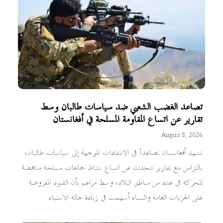
تصاعد الغضب الشعبي ضد سياسات طالبان وسط
تقارير عن اتساع المقاومة المسلحة في أفغانستان
August 8, 2026
تشهد أفغانستان تصاعداً في الانتقادات الموجهة إلى سياسات طالبان،
بالتزامن مع تقارير تتحدث عن اتساع نشاط جماعات مسلحة مناهضة
للحركة في عدد من مناطق البلاد، وسط مزاعم بأن القيود المفروضة
على الحريات العامة والنساء أسهمت في زيادة حالة الاستياء