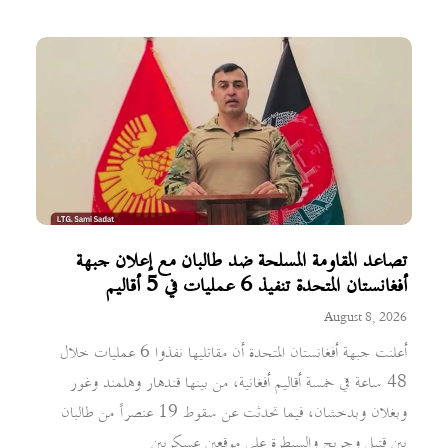
تصاعد المقاومة المسلحة ضد طالبان مع إعلان جبهة
أفغانستان المتحدة تنفيذ 6 عمليات في 5 أقاليم
August 8, 2026
أعلنت جبهة أفغانستان المتحدة أن مقاتليها نفذوا 6 عمليات خلال
48 ساعة في خمسة أقاليم أفغانية، من بينها قندهار وهلمند وغور
وبغلان وبدخشان، فيما تحدثت عن سقوط 19 عنصراً من طالبان
بين قتيل وجريح والسيطرة على موقعين عسكريين