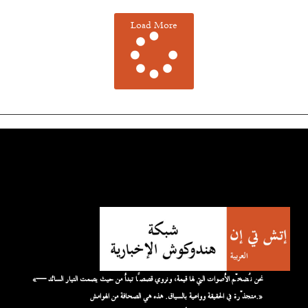
Load More
«نحن نُضخّم الأصوات التي لها قيمة، ونروي قصصًا تبدأ من حيث يصمت التيار السائد —
متجذّرة في الحقيقة وواعية بالسياق. هذه هي الصحافة من الهوامش.»