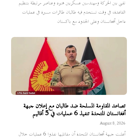
تقني بين الحركة ومهندسين عسكريين هنود وعناصر مرتبطة بتنظيم
القاعدة، في وقت تستخدم فيه طالبان طائرات مسيرة في عمليات
داخل أفغانستان وعلى الحدود مع باكستان
تصاعد المقاومة المسلحة ضد طالبان مع إعلان جبهة
أفغانستان المتحدة تنفيذ 6 عمليات في 5 أقاليم
August 8, 2026
أعلنت جبهة أفغانستان المتحدة أن مقاتليها نفذوا 6 عمليات خلال