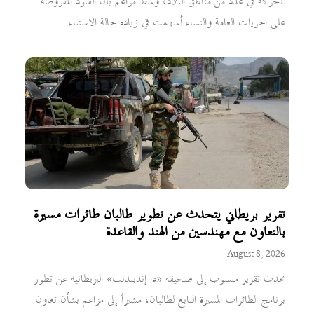
للحركة في عدد من مناطق البلاد، وسط مزاعم بأن القيود المفروضة
على الحريات العامة والنساء أسهمت في زيادة حالة الاستياء
تقرير بريطاني يتحدث عن تطوير طالبان طائرات مسيرة
بالتعاون مع مهندسين من الهند والقاعدة
August 8, 2026
تحدث تقرير منسوب إلى صحيفة «ذا إندبندنت» البريطانية عن تطور
برنامج الطائرات المسيرة التابع لطالبان، مشيراً إلى مزاعم بشأن تعاون