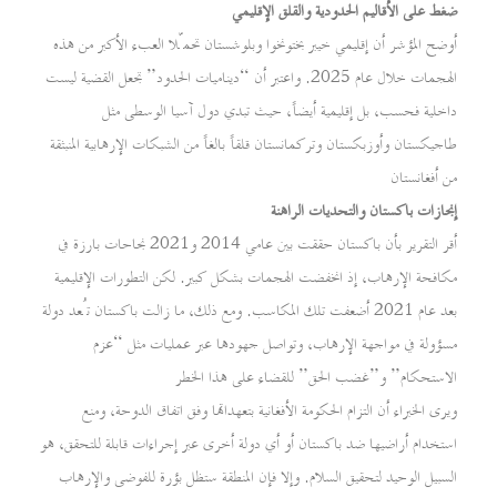
ضغط على الأقاليم الحدودية والقلق الإقليمي
أوضح المؤشر أن إقليمي خيبر بختونخوا وبلوشستان تحمّلا العبء الأكبر من هذه
الهجمات خلال عام 2025. واعتبر أن “ديناميات الحدود” تجعل القضية ليست
داخلية فحسب، بل إقليمية أيضاً، حيث تبدي دول آسيا الوسطى مثل
طاجيكستان وأوزبكستان وتركمانستان قلقاً بالغاً من الشبكات الإرهابية المنبثقة
من أفغانستان
إنجازات باكستان والتحديات الراهنة
أقر التقرير بأن باكستان حققت بين عامي 2014 و2021 نجاحات بارزة في
مكافحة الإرهاب، إذ انخفضت الهجمات بشكل كبير. لكن التطورات الإقليمية
بعد عام 2021 أضعفت تلك المكاسب. ومع ذلك، ما زالت باكستان تُعد دولة
مسؤولة في مواجهة الإرهاب، وتواصل جهودها عبر عمليات مثل “عزم
الاستحكام” و”غضب الحق” للقضاء على هذا الخطر
ويرى الخبراء أن التزام الحكومة الأفغانية بتعهداتها وفق اتفاق الدوحة، ومنع
استخدام أراضيها ضد باكستان أو أي دولة أخرى عبر إجراءات قابلة للتحقق، هو
السبيل الوحيد لتحقيق السلام. وإلا فإن المنطقة ستظل بؤرة للفوضى والإرهاب