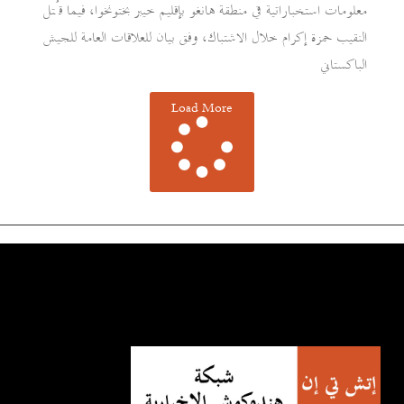
معلومات استخباراتية في منطقة هانغو بإقليم خيبر بختونخوا، فيما قُتل
النقيب حمزة إكرام خلال الاشتباك، وفق بيان للعلاقات العامة للجيش
الباكستاني
Load More