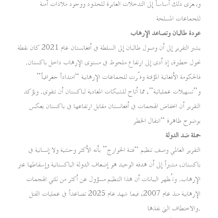
ويُعزى ذلك أساساً إلى التدخلات العابرة للحدود ووجود ملاذات آمنة
للجماعات المسلحة
عودة طالبان وتصاعد الإرهاب
يشير التقرير إلى أن وصول طالبان إلى السلطة في أفغانستان عام 2021 كان نقطة
تحول خطيرة، إذ أدى إلى ارتفاع ملحوظ في مستوى الإرهاب داخل باكستان.
فالحكومة الأفغانية المؤقتة وفّرت للجماعات الإرهابية “امتداداً جغرافياً”
و”تسهيلات عملياتية”، مما أتاح للشبكات المعادية لباكستان أن تتقوى. ويؤكد
التقرير أن انخفاض الهجمات في أفغانستان مقابل ارتفاعها في باكستان يعكس
بوضوح ظاهرة “انتقال الخطر
حملة ضد الدولة
التقرير العالمي وصف تنظيم “فتنة الخوارج” بأنه الأكثر وحشية ولا إنسانية في
باكستان، مشيراً إلى أن هدفه الوحيد هو إضعاف الدولة الباكستانية وإسقاطها عبر
الإرهاب. وتُظهر البيانات أن هذا التنظيم مسؤول عن أكثر من ثلثي الهجمات
الإرهابية منذ عام 2007، فيما شهد عام 2025 تصاعداً في عمليات القتل
والاختطاف التي نفذها.