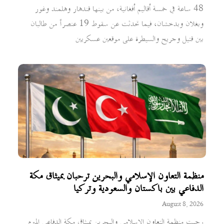
48 ساعة في خمسة أقاليم أفغانية، من بينها قندهار وهلمند وغور
وبغلان وبدخشان، فيما تحدثت عن سقوط 19 عنصراً من طالبان
بين قتيل وجريح والسيطرة على موقعين عسكريين
منظمة التعاون الإسلامي والبحرين ترحبان بميثاق مكة
الدفاعي بين باكستان والسعودية وتركيا
August 8, 2026
رحبت منظمة التعاون الإسلامي والبحرين بميثاق مكة الدفاعي المبرم