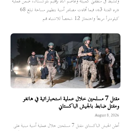
وتمشيط في منطقتي كمبيلة وعاصم آباد بإقليم بلوشستان، ضمن عملية
«رد الفتنة 3»، فيما أفادت مصادر أمنية بتطهير مساحة تبلغ 68
كيلومتراً مربعاً واحتجاز 12 شخصاً للاشتباه بهم
مقتل 7 مسلحين خلال عملية استخباراتية في هانغو
ومقتل ضابط بالجيش الباكستاني
August 8, 2026
أعلن الجيش الباكستاني مقتل 7 مسلحين خلال عملية أمنية مبنية على