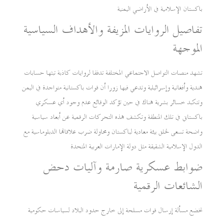
باكستان الإسلامية في الأراضي اليمنية
تفاصيل الروايات المزيفة والأهداف السياسية
الموجهة
تشهد منصات التواصل الاجتماعي المختلفة تدفقا لروايات كاذبة تبثها حسابات
هندية وأفغانية وإسرائيلية وتدعي فيها زورا أن قوات باكستانية متواجدة في اليمن
وتتكبد خسائر بشرية هناك في حين تؤكد الوقائع عدم وجود أي عسكري
باكستاني في تلك المنطقة وتكشف هذه التحركات الرقمية عن أبعاد سياسية
واضحة تسعى لخلق بيئة معادية لباكستان ومحاولة ضرب علاقاتها الدبلوماسية مع
الدول الإسلامية الشقيقة مثل دولة الإمارات العربية المتحدة
ضوابط عسكرية صارمة وآليات دحض
الشائعات الرقمية
تخضع مسألة إرسال قوات مسلحة إلى خارج حدود البلاد لسياسات حكومية