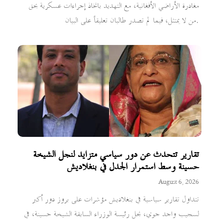
مغادرة الأراضي الأفغانية، مع التهديد باتخاذ إجراءات عسكرية بحق
من لا يمتثل، فيما لم تصدر طالبان تعليقاً على البيان.
تقارير تتحدث عن دور سياسي متزايد لنجل الشيخة
حسينة وسط استمرار الجدل في بنغلاديش
August 6, 2026
تتداول تقارير سياسية في بنغلاديش مؤشرات على بروز دور أكبر
لسجيب واجد جوي، نجل رئيسة الوزراء السابقة الشيخة حسينة، في