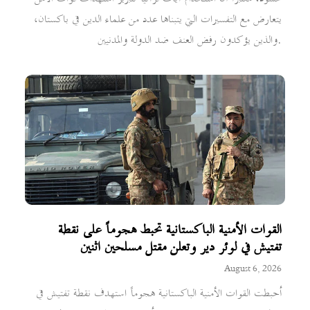
يتعارض مع التفسيرات التي يتبناها عدد من علماء الدين في باكستان،
والذين يؤكدون رفض العنف ضد الدولة والمدنيين.
القوات الأمنية الباكستانية تحبط هجوماً على نقطة
تفتيش في لوئر دير وتعلن مقتل مسلحين اثنين
August 6, 2026
أحبطت القوات الأمنية الباكستانية هجوماً استهدف نقطة تفتيش في