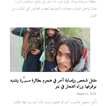
منطقة سربندة ميدان بلوئر دير، ما أسفر عن مقتل مسلحين اثنين،
فيما تواصل القوات عمليات التمشيط لتعقب العناصر التي تمكنت من
الفرار
مقتل شخص وإصابة آخر في هجوم بطائرة مسيّرة يشتبه
بوقوفها وراء انفجار في بنو
August 6, 2026
قُتل شخص وأصيب آخر في هجوم يشتبه بأنه نُفذ بواسطة طائرة