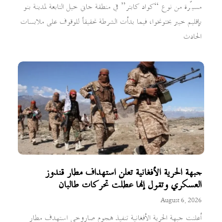
مسيّرة من نوع “كواد كابتر” في منطقة جاني خيل التابعة لمدينة بنو
بإقليم خيبر بختونخوا، فيما بدأت الشرطة تحقيقاً للوقوف على ملابسات
الحادث
جبهة الحرية الأفغانية تعلن استهداف مطار قندوز
العسكري وتقول إنها عطلت تحركات طالبان
August 6, 2026
أعلنت جبهة الحرية الأفغانية تنفيذ هجوم صاروخي استهدف مطار