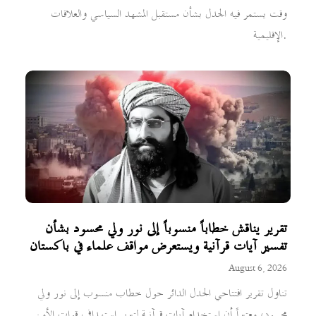
وقت يستمر فيه الجدل بشأن مستقبل المشهد السياسي والعلاقات
الإقليمية.
تقرير يناقش خطاباً منسوباً إلى نور ولي محسود بشأن
تفسير آيات قرآنية ويستعرض مواقف علماء في باكستان
August 6, 2026
تناول تقرير افتتاحي الجدل الدائر حول خطاب منسوب إلى نور ولي
محسود، معتبراً أن استخدام آيات قرآنية لتبرير استهداف قوات الأمن