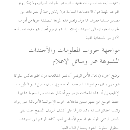
رسمية صارمة تتطلب بيانات علنية صادرة عن الجهات السيادية ولا يمكن وفق
القواعد المهنية قبول الادعاءات الحساسة دون وثائق رسمية أو تصريحات من
مصادر مستقلة معترف بها دوليا وتعتبر هذه الموجة التضليلية جزءا من أدوات
الحرب المعلوماتية التي تستهدف إسلام آباد عبر ترويج أخبار غير دقيقة تفتقر للحد
الأدنى من المصداقية الفنية
مواجهة حروب المعلومات والأجندات
المشبوهة عبر وسائل الإعلام
يوضح الخبراء في مجال الأمن الرقمي أن نشر الشائعات دون تحقق يعكس سلوكا
غير مهني يتنافى مع القواعد الصحفية المعتمدة وفي سياق متصل تشير التطورات
الإقليمية إلى أن هذه الحملات تتزامن مع أشكال متعددة من الضغوط بما فيها
خطط التوسع التي تظهر ضمن تفاعلات الحرب الإسرائيلية الأمريكية على إيران
وتثبت الحقائق الميدانية دائما قدرتها على كشف التزييف الممنهج حيث يبقى
الموقف الرسمي الموثق هو المرجع الأساسي لتفنيد كافة المزاعم التي تستهدف
استقرار خطوط الحدود ومصالح البلاد العليا