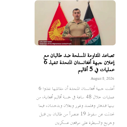
تصاعد المقاومة المسلحة ضد طالبان مع
إعلان جبهة أفغانستان المتحدة تنفيذ 6
عمليات في 5 أقاليم
August 8, 2026
أعلنت جبهة أفغانستان المتحدة أن مقاتليها نفذوا 6
عمليات خلال 48 ساعة في خمسة أقاليم أفغانية، من
بينها قندهار وهلمند وغور وبغلان وبدخشان، فيما
تحدثت عن سقوط 19 عنصراً من طالبان بين قتيل
وجريح والسيطرة على موقعين عسكريين