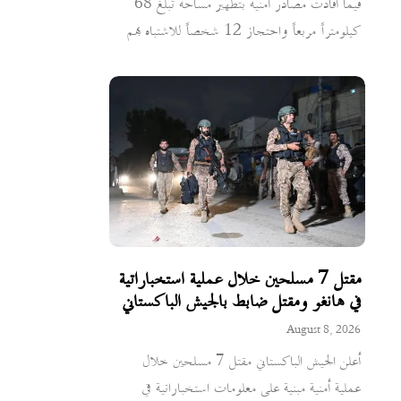
فيما أفادت مصادر أمنية بتطهير مساحة تبلغ 68
كيلومتراً مربعاً واحتجاز 12 شخصاً للاشتباه بهم
مقتل 7 مسلحين خلال عملية استخباراتية
في هانغو ومقتل ضابط بالجيش الباكستاني
August 8, 2026
أعلن الجيش الباكستاني مقتل 7 مسلحين خلال
عملية أمنية مبنية على معلومات استخباراتية في