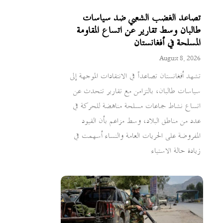
تصاعد الغضب الشعبي ضد سياسات
طالبان وسط تقارير عن اتساع المقاومة
المسلحة في أفغانستان
August 8, 2026
تشهد أفغانستان تصاعداً في الانتقادات الموجهة إلى
سياسات طالبان، بالتزامن مع تقارير تتحدث عن
اتساع نشاط جماعات مسلحة مناهضة للحركة في
عدد من مناطق البلاد، وسط مزاعم بأن القيود
المفروضة على الحريات العامة والنساء أسهمت في
زيادة حالة الاستياء