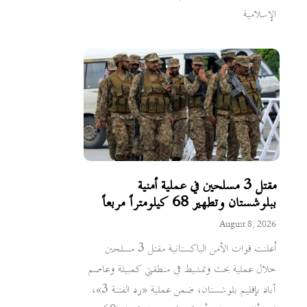
الإسلامية
مقتل 3 مسلحين في عملية أمنية
ببلوشستان وتطهير 68 كيلومتراً مربعاً
August 8, 2026
أعلنت قوات الأمن الباكستانية مقتل 3 مسلحين
خلال عملية بحث وتمشيط في منطقتي كمبيلة وعاصم
آباد بإقليم بلوشستان، ضمن عملية «رد الفتنة 3»،