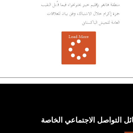
منطقة هانغو بإقليم خيبر بختونخوا، فيما قُتل النقيب
حمزة إكرام خلال الاشتباك، وفق بيان للعلاقات
العامة للجيش الباكستاني
Load More
ل التواصل الاجتماعي الخاصة