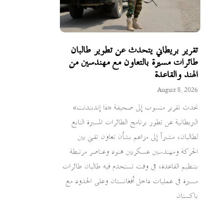
تقرير بريطاني يتحدث عن تطوير طالبان
طائرات مسيرة بالتعاون مع مهندسين من
الهند والقاعدة
August 8, 2026
تحدث تقرير منسوب إلى صحيفة «ذا إندبندنت»
البريطانية عن تطور برنامج الطائرات المسيرة التابع
لطالبان، مشيراً إلى مزاعم بشأن تعاون تقني بين
الحركة ومهندسين عسكريين هنود وعناصر مرتبطة
بتنظيم القاعدة، في وقت تستخدم فيه طالبان طائرات
مسيرة في عمليات داخل أفغانستان وعلى الحدود مع
باكستان