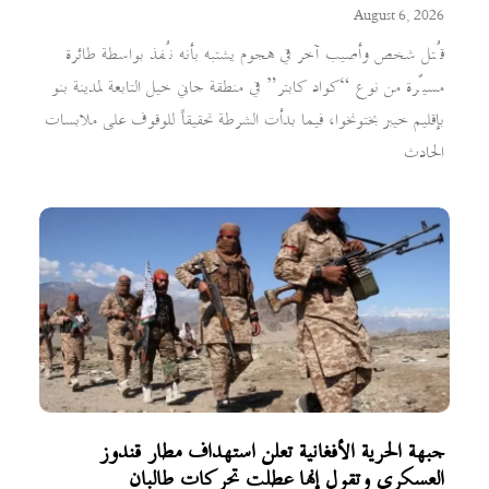
August 6, 2026
قُتل شخص وأصيب آخر في هجوم يشتبه بأنه نُفذ بواسطة طائرة
مسيّرة من نوع “كواد كابتر” في منطقة جاني خيل التابعة لمدينة بنو
بإقليم خيبر بختونخوا، فيما بدأت الشرطة تحقيقاً للوقوف على ملابسات
الحادث
جبهة الحرية الأفغانية تعلن استهداف مطار قندوز
العسكري وتقول إنها عطلت تحركات طالبان