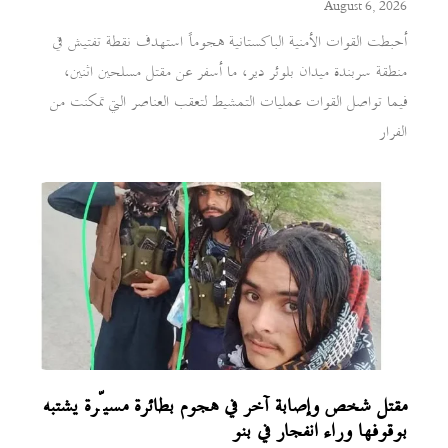
August 6, 2026
أحبطت القوات الأمنية الباكستانية هجوماً استهدف نقطة تفتيش في
منطقة سربندة ميدان بلوئر دير، ما أسفر عن مقتل مسلحين اثنين،
فيما تواصل القوات عمليات التمشيط لتعقب العناصر التي تمكنت من
الفرار
مقتل شخص وإصابة آخر في هجوم بطائرة مسيّرة يشتبه
بوقوفها وراء انفجار في بنو