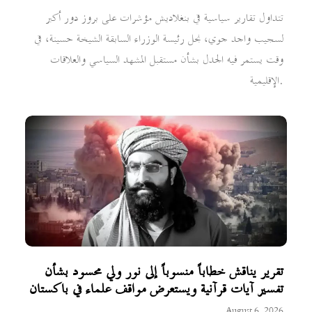
تتداول تقارير سياسية في بنغلاديش مؤشرات على بروز دور أكبر
لسجيب واجد جوي، نجل رئيسة الوزراء السابقة الشيخة حسينة، في
وقت يستمر فيه الجدل بشأن مستقبل المشهد السياسي والعلاقات
الإقليمية.
تقرير يناقش خطاباً منسوباً إلى نور ولي محسود بشأن
تفسير آيات قرآنية ويستعرض مواقف علماء في باكستان
August 6, 2026