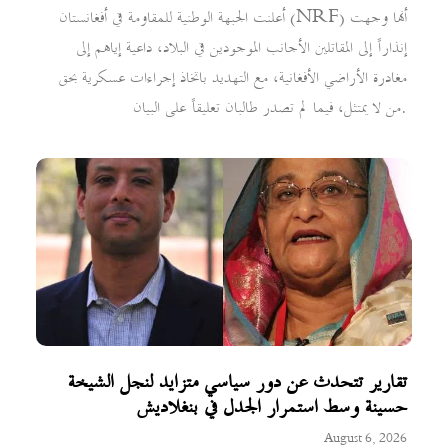
أعلنت الجبهة الوطنية للمقاومة في أفغانستان (NRF) أنها وجهت
إنذاراً إلى المقاتلين الأجانب الموجودين في البلاد، داعية إياهم إلى
مغادرة الأراضي الأفغانية، مع التهديد باتخاذ إجراءات عسكرية بحق
من لا يمتثل، فيما لم تصدر طالبان تعليقاً على البيان.
تقارير تتحدث عن دور سياسي متزايد لنجل الشيخة
حسينة وسط استمرار الجدل في بنغلاديش
August 6, 2026