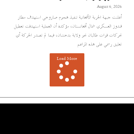
August 6, 2026
أعلنت جبهة الحرية الأفغانية تنفيذ هجوم صاروخي استهدف مطار
قندوز العسكري شمال أفغانستان، مؤكدة أن العملية استهدفت تعطيل
تحركات قوات طالبان نحو ولاية بدخشان، فيما لم تصدر الحركة أي
تعليق رسمي على هذه المزاعم
Load More