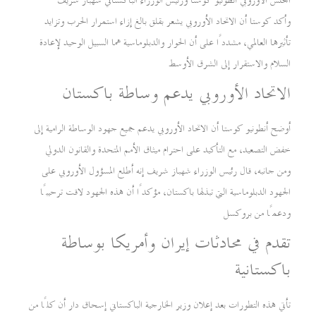
المجلس الأوروبي أنطونيو كوستا ورئيس الوزراء الباكستاني شهباز شريف
وأكد كوستا أن الاتحاد الأوروبي يشعر بقلق بالغ إزاء استمرار الحرب وتزايد
تأثيرها العالمي، مشددًا على أن الحوار والدبلوماسية هما السبيل الوحيد لإعادة
السلام والاستقرار إلى الشرق الأوسط
الاتحاد الأوروبي يدعم وساطة باكستان
أوضح أنطونيو كوستا أن الاتحاد الأوروبي يدعم جميع جهود الوساطة الرامية إلى
خفض التصعيد، مع التأكيد على احترام ميثاق الأمم المتحدة والقانون الدولي
ومن جانبه، قال رئيس الوزراء شهباز شريف إنه أطلع المسؤول الأوروبي على
الجهود الدبلوماسية التي تبذلها باكستان، مؤكدًا أن هذه الجهود لاقت ترحيبًا
ودعمًا من بروكسل
تقدم في محادثات إيران وأمريكا بوساطة
باكستانية
تأتي هذه التطورات بعد إعلان وزير الخارجية الباكستاني إسحاق دار أن كلًا من