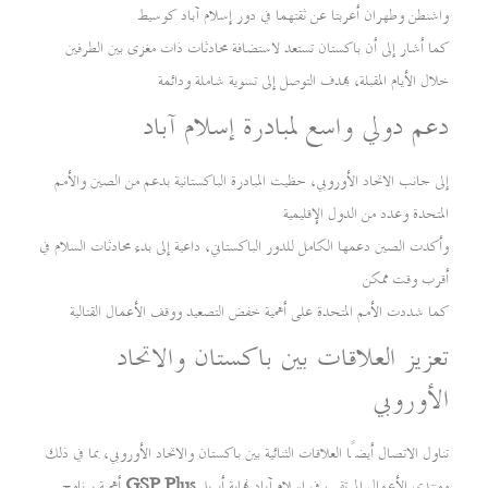
واشنطن وطهران أعربتا عن ثقتهما في دور إسلام آباد كوسيط
كما أشار إلى أن باكستان تستعد لاستضافة محادثات ذات مغزى بين الطرفين
خلال الأيام المقبلة، بهدف التوصل إلى تسوية شاملة ودائمة
دعم دولي واسع لمبادرة إسلام آباد
إلى جانب الاتحاد الأوروبي، حظيت المبادرة الباكستانية بدعم من الصين والأمم
المتحدة وعدد من الدول الإقليمية
وأكدت الصين دعمها الكامل للدور الباكستاني، داعية إلى بدء محادثات السلام في
أقرب وقت ممكن
كما شددت الأمم المتحدة على أهمية خفض التصعيد ووقف الأعمال القتالية
تعزيز العلاقات بين باكستان والاتحاد
الأوروبي
تناول الاتصال أيضًا العلاقات الثنائية بين باكستان والاتحاد الأوروبي، بما في ذلك
ومنتدى الأعمال المرتقب في إسلام آباد نهاية أبريل
GSP Plus
أهمية برنامج