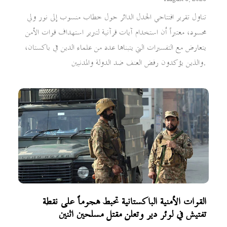
تناول تقرير افتتاحي الجدل الدائر حول خطاب منسوب إلى نور ولي
محسود، معتبراً أن استخدام آيات قرآنية لتبرير استهداف قوات الأمن
يتعارض مع التفسيرات التي يتبناها عدد من علماء الدين في باكستان،
والذين يؤكدون رفض العنف ضد الدولة والمدنيين.
القوات الأمنية الباكستانية تحبط هجوماً على نقطة
تفتيش في لوئر دير وتعلن مقتل مسلحين اثنين