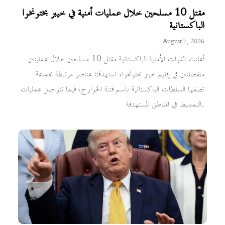
مقتل 10 مسلحين خلال عمليات أمنية في خيبر بختونخوا
الباكستانية
August 7, 2026
أعلنت القوات الأمنية الباكستانية مقتل 10 مسلحين خلال عمليتين
منفصلتين في إقليم خيبر بختونخوا، استهدفتا عناصر مرتبطة بجماعة
تصفها السلطات الباكستانية باسم فتنة الخوارج، فيما تتواصل عمليات
التمشيط في المناطق المستهدفة.