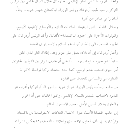
وأفغانستان وسط تنامي القلق الإقليمي. جاء ذلك خلال اتصال هاتفي بين الرئيس
التركي رجب طيب أردوغان ورئيس الوزراء الباكستاني شهباز شريف، وفقًا
لبيان رسمي صادر عن أنقرة
وخلال المحادثة، ناقش الزعيمان العلاقات الثنائية، والأوضاع الإقليمية الأوسع،
والتوترات الأخيرة على الحدود الباكستانية-الأفغانية. وأكد الرئيس أردوغان على
الجهود المستمرة التي تبذلها تركيا لدعم السلام والاستقرار في المنطقة
وأشار أردوغان إلى أن بلاده تعمل على تعزيز وقف إطلاق النار الذي تحقق
سابقًا عبر جهود دبلوماسية، مشددًا على أن تخفيف التوتر بين الدولتين الجارتين
أمر حيوي لتجنب تفاقم الوضع. كما جدد استعداد تركيا لمواصلة الانخراط
الدبلوماسي والسياسي للحفاظ على الهدوء
من جانبه، رحّب رئيس الوزراء شهباز شريف بالدور البنّاء لتركيا وأعرب عن
تقديره لاهتمامها المستمر بالسلام الإقليمي. واتفق الجانبان على أن الحوار
والتعاون يظلان السبيل الأمثل لتحقيق الاستقرار الدائم
إلى جانب القضايا الأمنية، تناول الاتصال العلاقات الاستراتيجية بين باكستان
وتركيا، بما في ذلك التعاون الاقتصادي والعلاقات الدفاعية، مما يعكس الشراكة