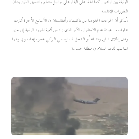
الوثيقة بين البلدين. كما اتفقا على البقاء على تواصل منتظم والتنسيق الوثيق بشأن
التطورات الإقليمية
يُذكر أن الحوادث الحدودية بين باكستان وأفغانستان في الأسابيع الأخيرة أثارت
مخاوف من عودة عدم الاستقرار، الأمر الذي زاد من أهمية الجهود الرامية إلى تعزيز
وقف إطلاق النار. وقد اعتُبر التدخل الدبلوماسي التركي خطوة إيجابية وفي وقتها
المناسب لدعم السلام في منطقة حساسة