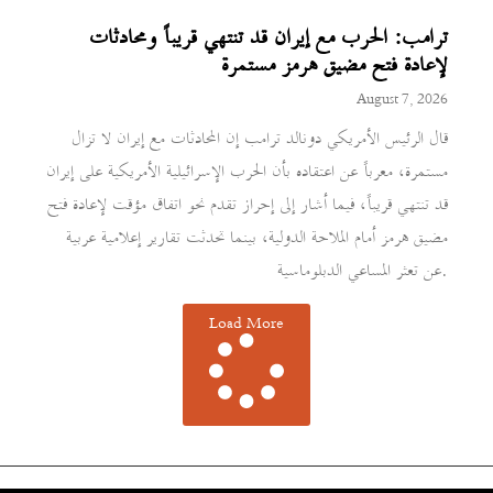
ترامب: الحرب مع إيران قد تنتهي قريباً ومحادثات
لإعادة فتح مضيق هرمز مستمرة
August 7, 2026
قال الرئيس الأمريكي دونالد ترامب إن المحادثات مع إيران لا تزال
مستمرة، معرباً عن اعتقاده بأن الحرب الإسرائيلية الأمريكية على إيران
قد تنتهي قريباً، فيما أشار إلى إحراز تقدم نحو اتفاق مؤقت لإعادة فتح
مضيق هرمز أمام الملاحة الدولية، بينما تحدثت تقارير إعلامية عربية
عن تعثر المساعي الدبلوماسية.
Load More