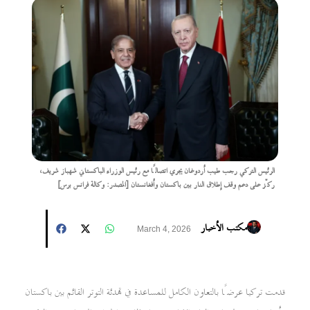
الرئيس التركي رجب طيب أردوغان يجري اتصالًا مع رئيس الوزراء الباكستاني شهباز شريف،
ركّز على دعم وقف إطلاق النار بين باكستان وأفغانستان [المصدر: وكالة فرانس برس]
مكتب الأخبار
March 4, 2026
قدمت تركيا عرضًا بالتعاون الكامل للمساعدة في تهدئة التوتر القائم بين باكستان