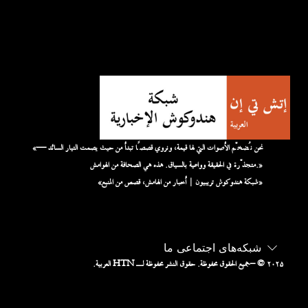
«نحن نُضخّم الأصوات التي لها قيمة، ونروي قصصًا تبدأ من حيث يصمت التيار السائد —
متجذّرة في الحقيقة وواعية بالسياق. هذه هي الصحافة من الهوامش.»
«شبكة هندوكوش تريبيون | أخبار من الهامش، قصص من المنبع»
شبکه‌های اجتماعی ما
– © ۲۰۲۵
جميع الحقوق محفوظة. حقوق النشر محفوظة لـ HTN العربية.