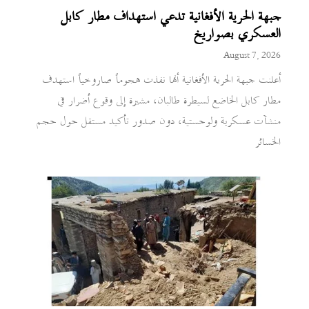
جبهة الحرية الأفغانية تدعي استهداف مطار كابل
العسكري بصواريخ
August 7, 2026
أعلنت جبهة الحرية الأفغانية أنها نفذت هجوماً صاروخياً استهدف
مطار كابل الخاضع لسيطرة طالبان، مشيرة إلى وقوع أضرار في
منشآت عسكرية ولوجستية، دون صدور تأكيد مستقل حول حجم
الخسائر