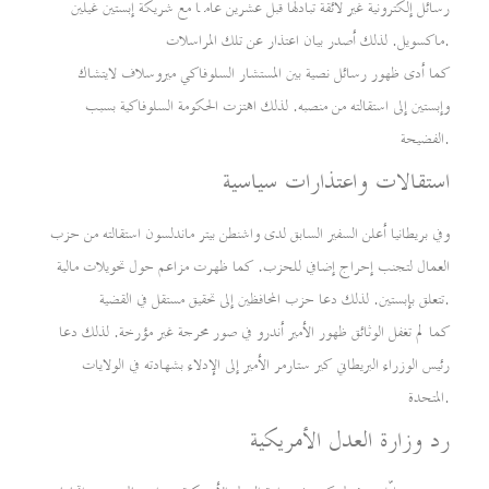
رسائل إلكترونية غير لائقة تبادلها قبل عشرين عامًا مع شريكة إبستين غيلين
ماكسويل. لذلك أصدر بيان اعتذار عن تلك المراسلات.
كما أدى ظهور رسائل نصية بين المستشار السلوفاكي ميروسلاف لايتشاك
وإبستين إلى استقالته من منصبه. لذلك اهتزت الحكومة السلوفاكية بسبب
الفضيحة.
استقالات واعتذارات سياسية
وفي بريطانيا أعلن السفير السابق لدى واشنطن بيتر ماندلسون استقالته من حزب
العمال لتجنب إحراج إضافي للحزب. كما ظهرت مزاعم حول تحويلات مالية
تتعلق بإبستين. لذلك دعا حزب المحافظين إلى تحقيق مستقل في القضية.
كما لم تغفل الوثائق ظهور الأمير أندرو في صور محرجة غير مؤرخة. لذلك دعا
رئيس الوزراء البريطاني كير ستارمر الأمير إلى الإدلاء بشهادته في الولايات
المتحدة.
رد وزارة العدل الأمريكية