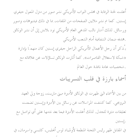
أعلنت لجنة الرقابة في مجلس النواب الأمريكي نشر صور من منزل الممول جيفري
إبستين. كما تم نشر ملايين الصفحات من الملفات، بما في ذلك فيديوهات وصور
ورسائل. لذلك أشار نائب المدعي العام الأمريكي تود بلانش إلى أن نشر الوثائق
هدفه ضمان الشفافية أمام الشعب الأمريكي.
يُذكر أن رجل الأعمال الأمريكي الراحل جيفري إبستين كان متهمًا بإدارة
«شبكة لاستغلال القاصرات». كما أثارت الوثائق تساؤلات عن علاقاته مع
شخصيات عامة نافذة حول العالم.
أسماء بارزة في قلب التسريبات
من بين الأسماء التي ظهرت في الوثائق الأميرة ميتي ماريت، زوجة ولي العهد
النرويجي. كما كشفت المراسلات عن رسائل بين الأميرة وإبستين تضمنت
تعليقات مثيرة للجدل. لذلك أعلنت الأميرة فيما بعد ندمها على أي تواصل مع
إبستين.
في المقابل ظهر رئيس اللجنة المنظمة لأولمبياد لوس أنجليس، كايسي واسرمان، في