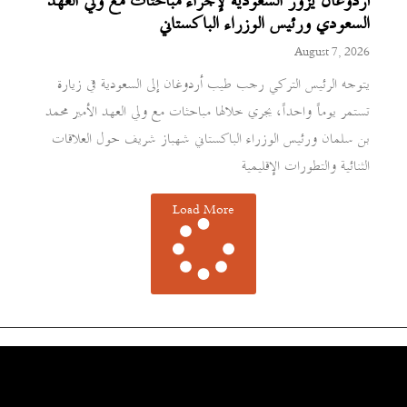
أردوغان يزور السعودية لإجراء مباحثات مع ولي العهد
السعودي ورئيس الوزراء الباكستاني
August 7, 2026
يتوجه الرئيس التركي رجب طيب أردوغان إلى السعودية في زيارة
تستمر يوماً واحداً، يجري خلالها مباحثات مع ولي العهد الأمير محمد
بن سلمان ورئيس الوزراء الباكستاني شهباز شريف حول العلاقات
الثنائية والتطورات الإقليمية
Load More