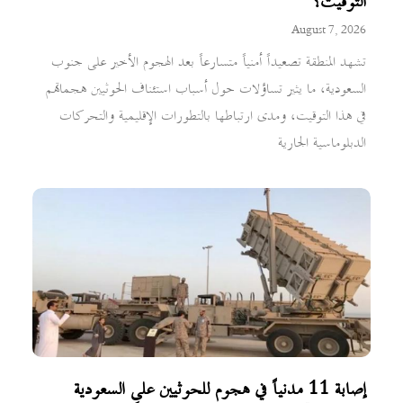
التوقيت؟
August 7, 2026
تشهد المنطقة تصعيداً أمنياً متسارعاً بعد الهجوم الأخير على جنوب
السعودية، ما يثير تساؤلات حول أسباب استئناف الحوثيين هجماتهم
في هذا التوقيت، ومدى ارتباطها بالتطورات الإقليمية والتحركات
الدبلوماسية الجارية
إصابة 11 مدنياً في هجوم للحوثيين على السعودية