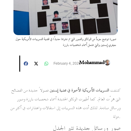
صورة توضح جزءاً من الوثائق والصور التي تم نشرها حديثًا في قضية التسريبات الأمريكية حول
جيفري إبستين والتي تشمل أسماء شخصيات بارزة
Mohammad
February 4, 2026
كشفت
التسريبات الأمريكية الأخيرة في قضية إبستين
فصولاً جديدة من الفضائح
التي هزّت العالم. كما أظهرت الوثائق الجديدة أسماء شخصيات بارزة وصور
ورسائل صادمة. لذلك أدت هذه التسريبات إلى استقالات واعتذارات في أكثر من
دولة.
صور ورسائل جديدة تثير الجدل