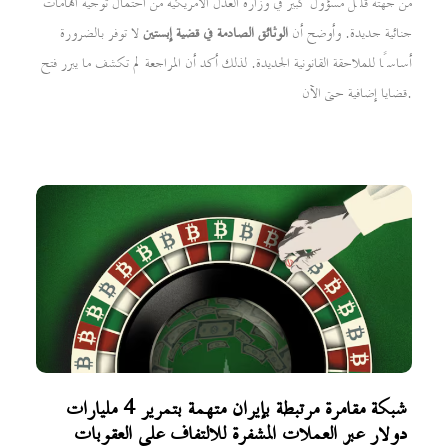
من جهته قلّل مسؤول كبير في وزارة العدل الأمريكية من احتمال توجيه اتهامات
جنائية جديدة. وأوضح أن
الوثائق الصادمة في قضية إبستين
لا توفر بالضرورة
أساسًا للملاحقة القانونية الجديدة. لذلك أكد أن المراجعة لم تكشف ما يبرر فتح
قضايا إضافية حتى الآن.
شبكة مقامرة مرتبطة بإيران متهمة بتمرير 4 مليارات
دولار عبر العملات المشفرة للالتفاف على العقوبات