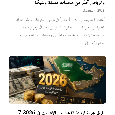
والرياض تحذر من هجمات منسقة وشيكة
August 7, 2026
أعلنت السعودية إصابة 11 مدنياً في هجوم استهدف منطقة نجران،
محذرة من معلومات استخباراتية تشير إلى احتمال وقوع هجمات
منسقة جديدة قد تنفذها جماعة الحوثي وجماعات مسلحة عراقية
مدعومة من إيران
7 طرق مجربة لزيادة الدخل من الإنترنت في 2026