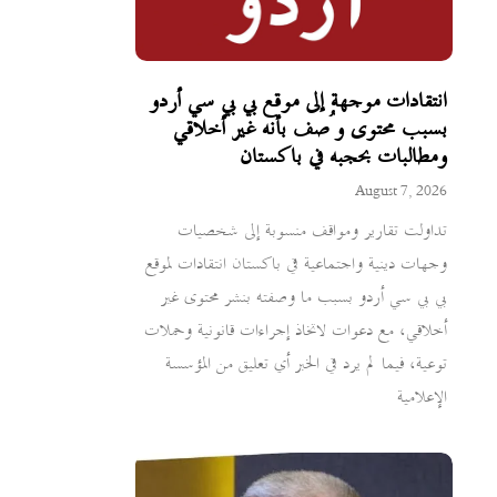
انتقادات موجهة إلى موقع بي بي سي أردو
بسبب محتوى وُصف بأنه غير أخلاقي
ومطالبات بحجبه في باكستان
August 7, 2026
تداولت تقارير ومواقف منسوبة إلى شخصيات
وجهات دينية واجتماعية في باكستان انتقادات لموقع
بي بي سي أردو بسبب ما وصفته بنشر محتوى غير
أخلاقي، مع دعوات لاتخاذ إجراءات قانونية وحملات
توعية، فيما لم يرد في الخبر أي تعليق من المؤسسة
الإعلامية