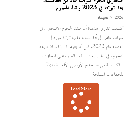
انتحاري هجوم سوات عاد من أفغانستان
بعد تبرئته في 2023 ونفذ الهجوم
August 7, 2026
كشفت تقارير جديدة أن منفذ الهجوم الانتحاري في
سوات غادر إلى أفغانستان عقب تبرئته من قبل
القضاء عام 2023، قبل أن يعود إلى باكستان وينفذ
الهجوم، في تطور يعيد تسليط الضوء على المخاوف
الباكستانية من استخدام الأراضي الأفغانية ملاذاً
للجماعات المسلحة
Load More