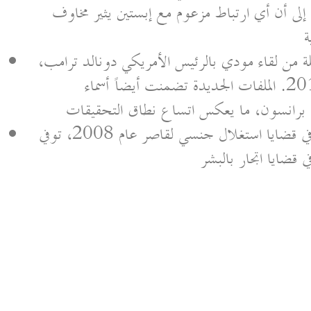
لى أن أي ارتباط مزعوم مع إبستين يثير مخاوف
ة
لة من لقاء مودي بالرئيس الأمريكي دونالد ترامب،
وقبل زيارته لإسرائيل بين 4 و6 يوليو 2017. الملفات الجديدة تضمنت أيضاً أسماء
برانسون، ما يعكس اتساع نطاق التحقيقات
إبستين، الذي أُدين سابقاً في قضايا استغلال جنسي لقاصر عام 2008، توفي