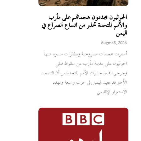
الحوثيون يجددون هجماتهم على مأرب
والأمم المتحدة تحذر من اتساع الصراع في
اليمن
August 8, 2026
أسفرت هجمات صاروخية وبطائرات مسيرة شنها
الحوثيون على مدينة مأرب عن سقوط قتلى
وجرحى، فيما حذرت الأمم المتحدة من أن التصعيد
الأخير قد يعيد اليمن إلى حرب واسعة ويهدد
الاستقرار الإقليمي