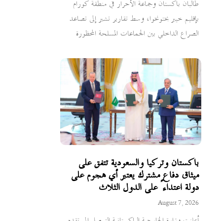
طالبان باكستان وجماعة الأحرار في منطقة كورام
بإقليم خيبر بختونخوا، وسط تقارير تشير إلى تصاعد
الصراع الداخلي بين الجماعات المسلحة المحظورة
باكستان وتركيا والسعودية تتفق على
ميثاق دفاع مشترك يعتبر أي هجوم على
دولة اعتداءً على الدول الثلاث
August 7, 2026
أعلنت وزارة الخارجية الباكستانية التوصل إلى تقدم