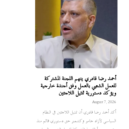
أحمد رضا قادري يتهم اللجنة المشتركة
للعمل الشعبي بالعمل وفق أجندة خارجية
ويؤكد دستورية تمثيل اللاجئين
August 7, 2026
أكد أحمد رضا قادري أن تمثيل اللاجئين في النظام
السياسي لآزاد جامو وكشمير حق دستوري قائم منذ