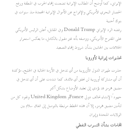
الإيراني، كما أوضح أن المطالب الإيرانية تضمنت إنهاء الحرب في المنطقة ورفع
الحصار البحري الأمريكي والإفراج عن الأموال الإيرانية المجمدة منذ سنوات في
بنوك أجنبية
وفي المقابل، أعلن الرئيس الأمريكي Donald Trump رفضه الرد الإيراني
على المقترح الأمريكي، ووصفه بأنه غير مقبول بالكامل، ما يعكس استمرار
الخلافات بين الجانبين بشأن شروط إنهاء التصعيد
تحذيرات إيرانية لأوروبا
حذرت طهران الدول الأوروبية من أي تدخل في الأزمة الحالية في الخليج، مؤكدة
أن أي مشاركة أوروبية لن تحقق أي فائدة، كما شددت على أن أي تدخل في
مضيق هرمز قد يؤدي إلى تعقيد الأوضاع بشكل أكبر
وتقود كل من United Kingdom وFrance جهودًا لإنشاء تحالف دولي
لتأمين مضيق هرمز، إلا أن هذه الخطط مرتبطة بالتوصل إلى اتفاق سلام بين
الولايات المتحدة وإيران
اتهامات بشأن التسرب النفطي