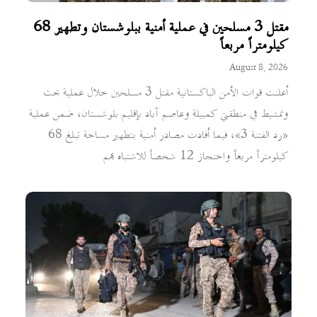
مقتل 3 مسلحين في عملية أمنية ببلوشستان وتطهير 68
كيلومتراً مربعاً
August 8, 2026
أعلنت قوات الأمن الباكستانية مقتل 3 مسلحين خلال عملية بحث
وتمشيط في منطقتي كمبيلة وعاصم آباد بإقليم بلوشستان، ضمن عملية
«رد الفتنة 3»، فيما أفادت مصادر أمنية بتطهير مساحة تبلغ 68
كيلومتراً مربعاً واحتجاز 12 شخصاً للاشتباه بهم