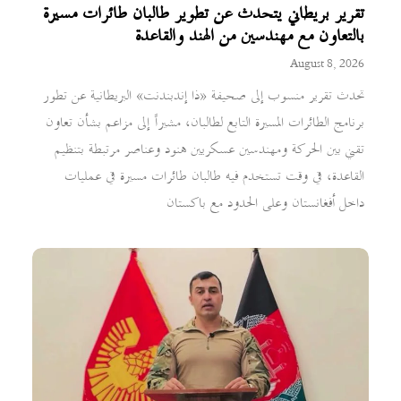
تقرير بريطاني يتحدث عن تطوير طالبان طائرات مسيرة
بالتعاون مع مهندسين من الهند والقاعدة
August 8, 2026
تحدث تقرير منسوب إلى صحيفة «ذا إندبندنت» البريطانية عن تطور
برنامج الطائرات المسيرة التابع لطالبان، مشيراً إلى مزاعم بشأن تعاون
تقني بين الحركة ومهندسين عسكريين هنود وعناصر مرتبطة بتنظيم
القاعدة، في وقت تستخدم فيه طالبان طائرات مسيرة في عمليات
داخل أفغانستان وعلى الحدود مع باكستان