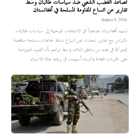
تصاعد الغضب الشعبي ضد سياسات طالبان وسط
تقارير عن اتساع المقاومة المسلحة في أفغانستان
August 8, 2026
تشهد أفغانستان تصاعداً في الانتقادات الموجهة إلى سياسات طالبان،
بالتزامن مع تقارير تتحدث عن اتساع نشاط جماعات مسلحة مناهضة
للحركة في عدد من مناطق البلاد، وسط مزاعم بأن القيود المفروضة
على الحريات العامة والنساء أسهمت في زيادة حالة الاستياء