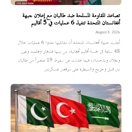
تصاعد المقاومة المسلحة ضد طالبان مع إعلان جبهة
أفغانستان المتحدة تنفيذ 6 عمليات في 5 أقاليم
August 8, 2026
أعلنت جبهة أفغانستان المتحدة أن مقاتليها نفذوا 6 عمليات خلال
48 ساعة في خمسة أقاليم أفغانية، من بينها قندهار وهلمند وغور
وبغلان وبدخشان، فيما تحدثت عن سقوط 19 عنصراً من طالبان
بين قتيل وجريح والسيطرة على موقعين عسكريين