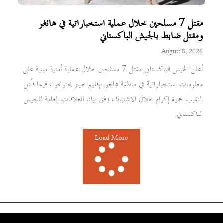
مقتل 7 مسلحين خلال عملية استخباراتية في هانغو
ومقتل ضابط بالجيش الباكستاني
August 8, 2026
أعلن الجيش الباكستاني مقتل 7 مسلحين خلال عملية أمنية مبنية على
معلومات استخباراتية في منطقة هانغو بإقليم خيبر بختونخوا، فيما قُتل
النقيب حمزة إكرام خلال الاشتباك، وفق بيان للعلاقات العامة للجيش
الباكستاني
Load More