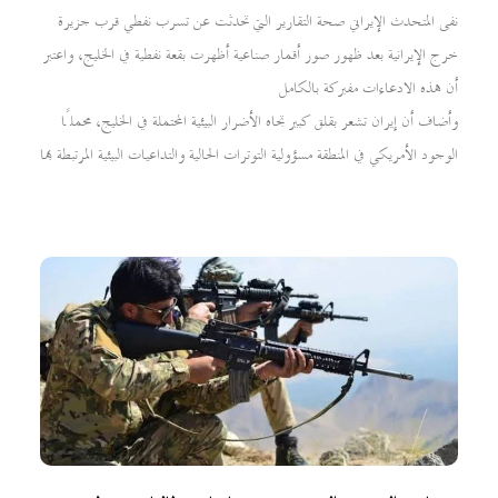
نفى المتحدث الإيراني صحة التقارير التي تحدثت عن تسرب نفطي قرب جزيرة
خرج الإيرانية بعد ظهور صور أقمار صناعية أظهرت بقعة نفطية في الخليج، واعتبر
أن هذه الادعاءات مفبركة بالكامل
وأضاف أن إيران تشعر بقلق كبير تجاه الأضرار البيئية المحتملة في الخليج، محملًا
الوجود الأمريكي في المنطقة مسؤولية التوترات الحالية والتداعيات البيئية المرتبطة بها