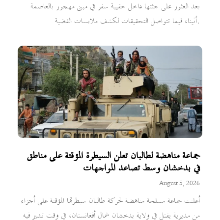
بعد العثور على جثتها داخل حقيبة سفر في مبنى مهجور بالعاصمة
أثينا، فيما تتواصل التحقيقات لكشف ملابسات القضية.
جماعة مناهضة لطالبان تعلن السيطرة المؤقتة على مناطق
في بدخشان وسط تصاعد المواجهات
August 5, 2026
أعلنت جماعة مسلحة مناهضة لحركة طالبان سيطرتها المؤقتة على أجزاء
من مديرية يفتل في ولاية بدخشان شمال أفغانستان، في وقت تشير فيه