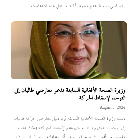
السياسي، وسط عدم وجود تأكيد مستقل لهذه الادعاءات.
وزيرة الصحة الأفغانية السابقة تدعو معارضي طالبان إلى
التوحد لإسقاط الحركة
August 5, 2026
دعت وزيرة الصحة الأفغانية السابقة ثريا دليل معارضي حركة طالبان
إلى توحيد صفوفهم وتنظيم جهودهم لإسقاط الحركة، وذلك عقب
وفاة مهاجر أفغاني في صحراء نيمروز أثناء محاولته الوصول إلى إيران،