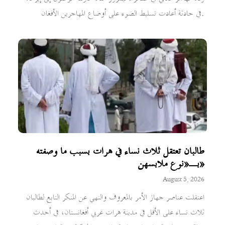
في حادثة أعادت تسليط الضوء على أوضاع المهاجرين الأفغان.
طالبان تعتقل ثلاث نساء في هرات بسبب ما وصفته
بـ«نوع ملابسهن»
August 5, 2026
اعتقلت عناصر جهاز الأمر بالمعروف والنهي عن المنكر التابع لطالبان
ثلاث نساء على الأقل في مدينة هرات غربي أفغانستان، في أحدث