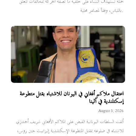
حملة تستهدف النساء على خلفية ما تصفه الحركة بمخالفات تتعلق
باللباس، وفقاً لمصادر محلية.
اعتقال ملاكم أفغاني في اليونان للاشتباه بقتل متطوعة
إسكتلندية في أثينا
August 5, 2026
ألقت السلطات اليونانية القبض على الملاكم الأفغاني شريف أحمدزي
للاشتباه في ضلوعه بمقتل المتطوعة الإسكتلندية إليزابيث جين روس،