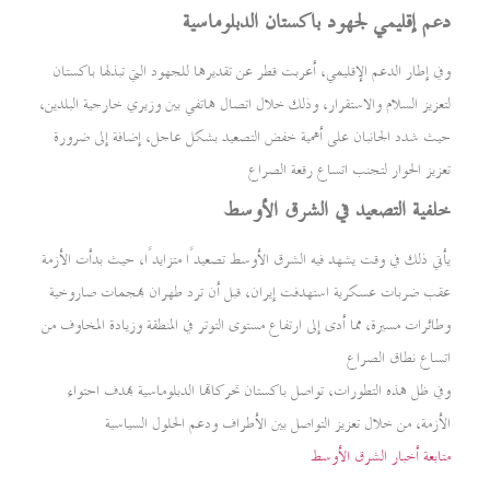
دعم إقليمي لجهود باكستان الدبلوماسية
وفي إطار الدعم الإقليمي، أعربت قطر عن تقديرها للجهود التي تبذلها باكستان
لتعزيز السلام والاستقرار، وذلك خلال اتصال هاتفي بين وزيري خارجية البلدين،
حيث شدد الجانبان على أهمية خفض التصعيد بشكل عاجل، إضافة إلى ضرورة
تعزيز الحوار لتجنب اتساع رقعة الصراع
خلفية التصعيد في الشرق الأوسط
يأتي ذلك في وقت يشهد فيه الشرق الأوسط تصعيدًا متزايدًا، حيث بدأت الأزمة
عقب ضربات عسكرية استهدفت إيران، قبل أن ترد طهران بهجمات صاروخية
وطائرات مسيرة، مما أدى إلى ارتفاع مستوى التوتر في المنطقة وزيادة المخاوف من
اتساع نطاق الصراع
وفي ظل هذه التطورات، تواصل باكستان تحركاتها الدبلوماسية بهدف احتواء
الأزمة، من خلال تعزيز التواصل بين الأطراف ودعم الحلول السياسية
متابعة أخبار الشرق الأوسط