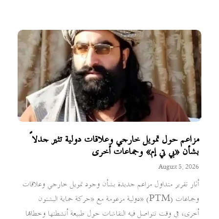
مزاعم حول تمويل خارجي وعلاقات دولية تثير جدلاً
بشأن «بي تي إم» وجماعات أخرى
August 5, 2026
أثار تقرير متداول مزاعم جديدة بشأن وجود تمويل خارجي وعلاقات
دولية مزعومة مع «حركة حماية البشتون» (PTM) وجماعات
أخرى، في وقت تتواصل فيه النقاشات حول طبيعة أنشطتها وخطابها