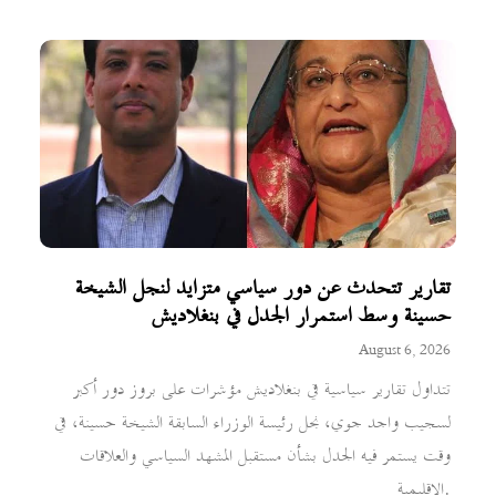
تقارير تتحدث عن دور سياسي متزايد لنجل الشيخة
حسينة وسط استمرار الجدل في بنغلاديش
August 6, 2026
تتداول تقارير سياسية في بنغلاديش مؤشرات على بروز دور أكبر
لسجيب واجد جوي، نجل رئيسة الوزراء السابقة الشيخة حسينة، في
وقت يستمر فيه الجدل بشأن مستقبل المشهد السياسي والعلاقات
الإقليمية.