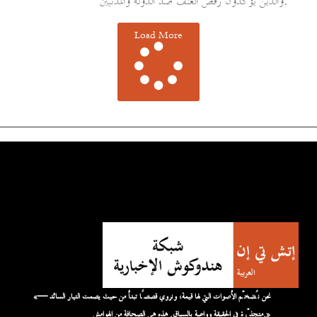
والذين يؤكدون رفض العنف ضد الدولة والمدنيين.
Load More
«نحن نُضخّم الأصوات التي لها قيمة، ونروي قصصًا تبدأ من حيث يصمت التيار السائد —
متجذّرة في الحقيقة وواعية بالسياق. هذه هي الصحافة من الهوامش.»