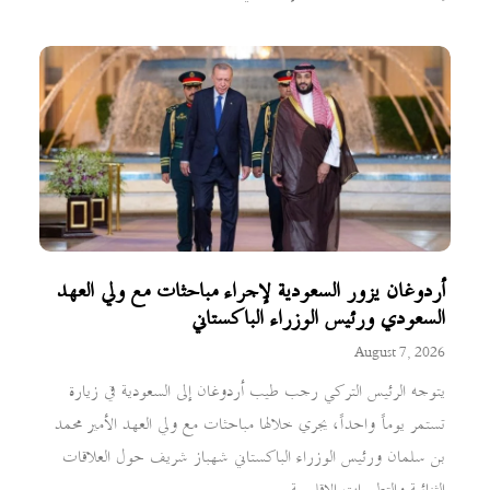
أردوغان يزور السعودية لإجراء مباحثات مع ولي العهد
السعودي ورئيس الوزراء الباكستاني
August 7, 2026
يتوجه الرئيس التركي رجب طيب أردوغان إلى السعودية في زيارة
تستمر يوماً واحداً، يجري خلالها مباحثات مع ولي العهد الأمير محمد
بن سلمان ورئيس الوزراء الباكستاني شهباز شريف حول العلاقات