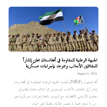
الجبهة الوطنية للمقاومة في أفغانستان تعلن إنذاراً
للمقاتلين الأجانب وتتوعد بإجراءات عسكرية
August 6, 2026
أعلنت الجبهة الوطنية للمقاومة في أفغانستان (NRF) أنها وجهت
إنذاراً إلى المقاتلين الأجانب الموجودين في البلاد، داعية إياهم إلى
مغادرة الأراضي الأفغانية، مع التهديد باتخاذ إجراءات عسكرية بحق
من لا يمتثل، فيما لم تصدر طالبان تعليقاً على البيان.