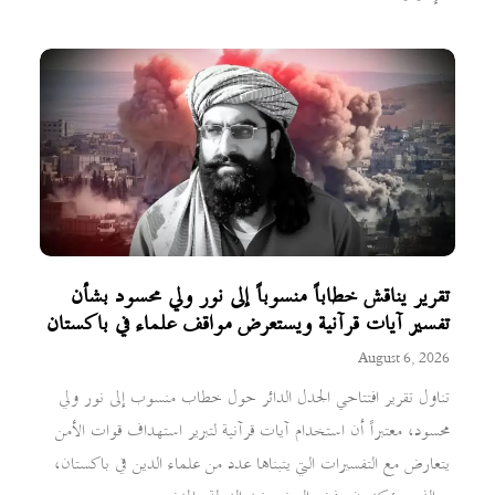
تقرير يناقش خطاباً منسوباً إلى نور ولي محسود بشأن
تفسير آيات قرآنية ويستعرض مواقف علماء في باكستان
August 6, 2026
تناول تقرير افتتاحي الجدل الدائر حول خطاب منسوب إلى نور ولي
محسود، معتبراً أن استخدام آيات قرآنية لتبرير استهداف قوات الأمن
يتعارض مع التفسيرات التي يتبناها عدد من علماء الدين في باكستان،