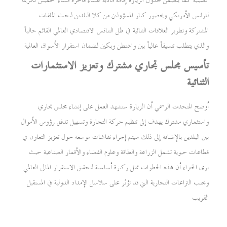
الصينية كما يتضمن جدول الزيارة إقامة مأدبة عشاء فاخرة مساء الخميس تكريماً
للرئيس الأمريكي وبحضور كبار المسؤولين من كلا البلدين لبحث الملفات
المشتركة وتطوير العلاقات الثنائية في ظل التنافس الاقتصادي العالمي القائم حالياً
والذي يتطلب تنسيقاً عالياً بين واشنطن وبكين لضمان استقرار الأسواق العالمية
تأسيس مجلس تجاري مشترك وتعزيز الاستثمارات
الثنائية
أوضح المتحدث الرسمي أن الزيارة ستشهد العمل على إنشاء مجلس تجاري
واستثماري مشترك يهدف إلى تنظيم حركة التجارة وتسهيل تدفق رؤوس الأموال
بين البلدين بالإضافة إلى ذلك سيتم إجراء نقاشات موسعة حول تعزيز التعاون في
قطاعات حيوية تشمل الزراعة والطاقة وعلوم الفضاء والأقمار الصناعية حيث
يرى الخبراء أن هذه الخطوات تمثل ركيزة أساسية لتحقيق الاستقرار المالي العالمي
وتجنب النزاعات التجارية التي قد تؤثر على سلاسل الإمداد الدولية في المستقبل
القريب