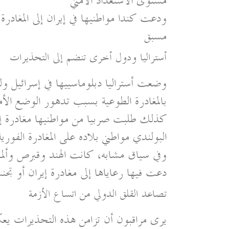
مستوى الاستعداد الأمني
ودعت كندا مواطنيها في إيران إلى المغادر
مسبق
أستراليا ودول أخرى تنضم إلى التحذيرات
وضعت أستراليا دبلوماسييها في إسرائيل ولب
بالمغادرة الطوعية بسبب تدهور الوضع الأم
كذلك طلبت صربيا من مواطنيها مغادرة إ
البولندي مواطني بلاده على المغادرة الفورية
وفي سياق مشابه، كانت الهند وقبرص وألمان
دعت فيها رعاياها إلى مغادرة إيران أو تجن
تصاعد القلق الدولي من اتساع الأزمة
يرى مراقبون أن تزامن هذه التحذيرات يعك