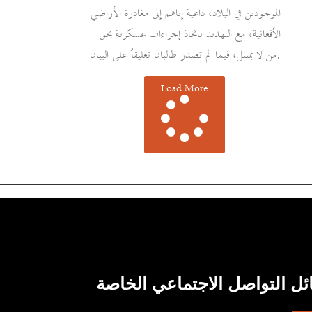
الموجودين في البلاد، داعية إياهم إلى مغادرة الأراضي
الأفغانية، مع التهديد باتخاذ إجراءات عسكرية بحق
من لا يمتثل، فيما لم تصدر طالبان تعليقاً على البيان.
Load More
ل التواصل الاجتماعي الخاصة