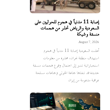
إصابة 11 مدنياً في هجوم للحوثيين على
السعودية والرياض تحذر من هجمات
منسقة وشيكة
August 7, 2026
أعلنت السعودية إصابة 11 مدنياً في هجوم
استهدف منطقة نجران، محذرة من معلومات
استخباراتية تشير إلى احتمال وقوع هجمات منسقة
جديدة قد تنفذها جماعة الحوثي وجماعات مسلحة
عراقية مدعومة من إيران