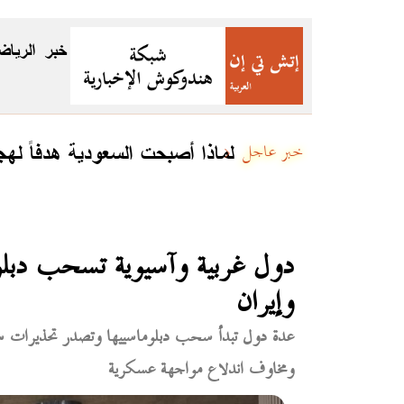
خبر
الرياض
لماذا أصبحت السعودية هدفاً لهج
خبر عاجل
دول غربية وآسيوية تسحب دبلوما
وإيران
عدة دول تبدأ سحب دبلوماسييها وتصدر تحذيرات سفر ع
ومخاوف اندلاع مواجهة عسكرية