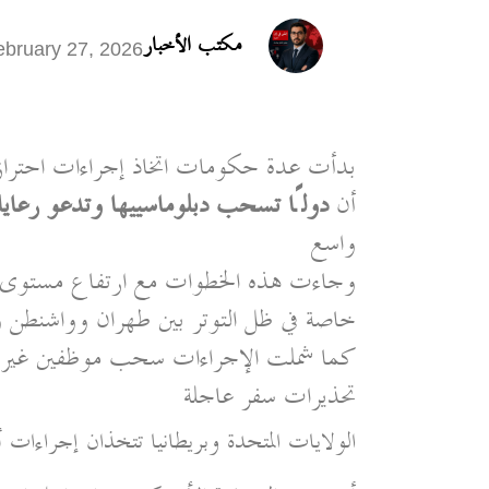
مكتب الأخبار
ebruary 27, 2026
بدأت عدة حكومات اتخاذ إجراءات احتراز
أن
دولًا تسحب دبلوماسييها وتدعو رعاياها
واسع
وجاءت هذه الخطوات مع ارتفاع مستوى ال
خاصة في ظل التوتر بين طهران وواشنطن وا
كما شملت الإجراءات سحب موظفين غير أسا
تحذيرات سفر عاجلة
الولايات المتحدة وبريطانيا تتخذان إجراءات أم