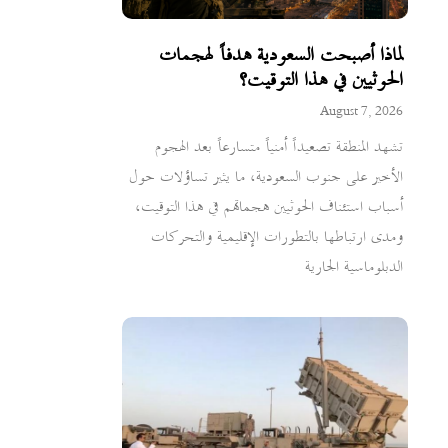
لماذا أصبحت السعودية هدفاً لهجمات
الحوثيين في هذا التوقيت؟
August 7, 2026
تشهد المنطقة تصعيداً أمنياً متسارعاً بعد الهجوم
الأخير على جنوب السعودية، ما يثير تساؤلات حول
أسباب استئناف الحوثيين هجماتهم في هذا التوقيت،
ومدى ارتباطها بالتطورات الإقليمية والتحركات
الدبلوماسية الجارية