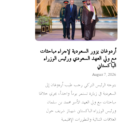
أردوغان يزور السعودية لإجراء مباحثات
مع ولي العهد السعودي ورئيس الوزراء
الباكستاني
August 7, 2026
يتوجه الرئيس التركي رجب طيب أردوغان إلى
السعودية في زيارة تستمر يوماً واحداً، يجري خلالها
مباحثات مع ولي العهد الأمير محمد بن سلمان
ورئيس الوزراء الباكستاني شهباز شريف حول
العلاقات الثنائية والتطورات الإقليمية