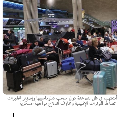
أمتعتهم، في ظل بدء عدة دول سحب دبلوماسييها وإصدار تحذيرات
 تصاعد التوترات الإقليمية ومخاوف اندلاع مواجهة عسكرية