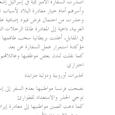
أصدرت السفارة الأميركية في إسرائيل إشع
وأسرهم أمام خيار مغادرة البلاد لأسباب ت
وحذرت من احتمال فرض قيود إضافية على ا
الغربية، داعية إلى المغادرة طالما الرحلات ا
في المقابل، أعلنت بريطانيا سحب طاقمها ا
مؤكدة استمرار عمل السفارة عن بعد
كما نقلت لندن بعض موظفيها وعائلاتهم م
احترازي
تحذيرات أوروبية ودولية متزايدة
نصحت فرنسا مواطنيها بعدم السفر إلى إسرا
توخي الحذر والاستعداد للطوارئ
كما دعت الصين مواطنيها إلى مغادرة إيران