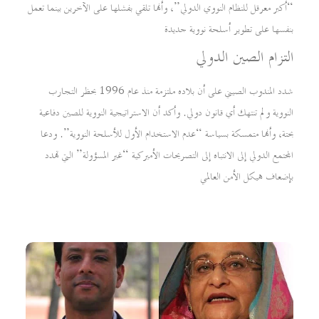
“أكبر معرقل للنظام النووي الدولي”، وأنها تلقي بفشلها على الآخرين بينما تعمل
بنفسها على تطوير أسلحة نووية جديدة
التزام الصين الدولي
شدد المندوب الصيني على أن بلاده ملتزمة منذ عام 1996 بحظر التجارب
النووية ولم تنتهك أي قانون دولي. وأكد أن الاستراتيجية النووية للصين دفاعية
بحتة، وأنها متمسكة بسياسة “عدم الاستخدام الأول للأسلحة النووية”. ودعا
المجتمع الدولي إلى الانتباه إلى التصريحات الأميركية “غير المسؤولة” التي تهدد
بإضعاف هيكل الأمن العالمي