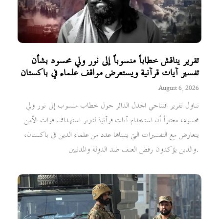
تقرير يناقش خطاباً منسوباً إلى نور ولي محسود بشأن
تفسير آيات قرآنية ويستعرض مواقف علماء في باكستان
August 6, 2026
تناول تقرير افتتاحي الجدل الدائر حول خطاب منسوب إلى نور ولي
محسود، معتبراً أن استخدام آيات قرآنية لتبرير استهداف قوات الأمن
يتعارض مع التفسيرات التي يتبناها عدد من علماء الدين في باكستان،
والذين يؤكدون رفض العنف ضد الدولة والمدنيين.