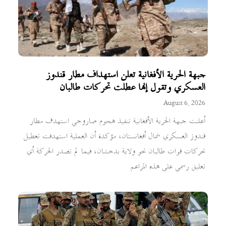
جبهة الحرية الأفغانية تعلن استهداف مطار قندوز
العسكري وتقول إنها عطلت تحركات طالبان
August 6, 2026
أعلنت جبهة الحرية الأفغانية تنفيذ هجوم صاروخي استهدف مطار
قندوز العسكري شمال أفغانستان، مؤكدة أن العملية استهدفت تعطيل
تحركات قوات طالبان نحو ولاية بدخشان، فيما لم تصدر الحركة أي
تعليق رسمي على هذه المزاعم