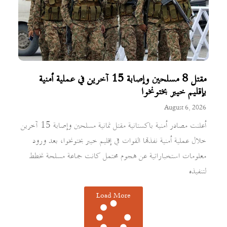
مقتل 8 مسلحين وإصابة 15 آخرين في عملية أمنية
بإقليم خيبر بختونخوا
August 6, 2026
أعلنت مصادر أمنية باكستانية مقتل ثمانية مسلحين وإصابة 15 آخرين
خلال عملية أمنية نفذتها القوات في إقليم خيبر بختونخوا، بعد ورود
معلومات استخباراتية عن هجوم محتمل كانت جماعة مسلحة تخطط
لتنفيذه
Load More