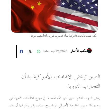
بكين تصف الاتهامات الأميركية بشأن التجارب النووية بأنها أكاذيب صريحة
مكتب الأخبار
February 12, 2026
الصين ترفض الاتهامات الأميركية بشأن
التجارب النووية
رفض المندوب الدائم للصين لدى الأمم المتحدة، لي سونغ، الاتهامات الأخيرة التي
وجهها نائب وزير الخارجية الأميركي، توماس ج. دينانو، والتي زعم فيها أن بكين