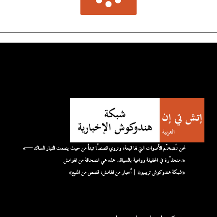
«نحن نُضخّم الأصوات التي لها قيمة، ونروي قصصًا تبدأ من حيث يصمت التيار السائد —
متجذّرة في الحقيقة وواعية بالسياق. هذه هي الصحافة من الهوامش.»
«شبكة هندوكوش تريبيون | أخبار من الهامش، قصص من المنبع»