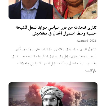
تقارير تتحدث عن دور سياسي متزايد لنجل الشيخة
حسينة وسط استمرار الجدل في بنغلاديش
August 6, 2026
تتداول تقارير سياسية في بنغلاديش مؤشرات على بروز دور أكبر
لسجيب واجد جوي، نجل رئيسة الوزراء السابقة الشيخة حسينة، في
وقت يستمر فيه الجدل بشأن مستقبل المشهد السياسي والعلاقات
الإقليمية.