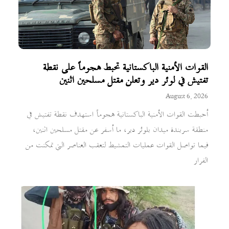
القوات الأمنية الباكستانية تحبط هجوماً على نقطة
تفتيش في لوئر دير وتعلن مقتل مسلحين اثنين
August 6, 2026
أحبطت القوات الأمنية الباكستانية هجوماً استهدف نقطة تفتيش في
منطقة سربندة ميدان بلوئر دير، ما أسفر عن مقتل مسلحين اثنين،
فيما تواصل القوات عمليات التمشيط لتعقب العناصر التي تمكنت من
الفرار