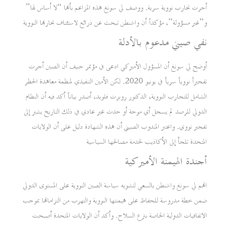
أجرت تجارب نووية سرية. ووصف لي سونغ هذه المزاعم بأنها “لا أساس لها”
و”غير مسؤولة”، مؤكداً أن واشنطن تبحث عن ذرائع لاستئناف تجاربها النووية
نفي صيني مدعوم بالأدلة
أوضح لي سونغ أن المسؤول الأميركي ادعى في مؤتمر جنيف أن الصين أجرت
تفجيراً نووياً سرياً في يونيو 2020. لكن الأمين التنفيذي لمنظمة معاهدة الحظر
الشامل للتجارب النووية، الدكتور روبرت فلويد، أصدر بياناً أكد فيه أن النظام
الدولي للرصد لم يسجل أي موجة أو حدث غير عادي في ذلك التاريخ يشير إلى
تفجير نووي. واعتبر المندوب الصيني أن هذه الشهادة دليل على أن الولايات
المتحدة تلجأ إلى الأكاذيب لخدمة مصالحها السياسية
أجندة الهيمنة الأميركية
اتهم لي سونغ واشنطن بالسعي لتشويه سياسة الصين النووية على المستوى الدولي
ضمن خطة مدروسة للحفاظ على هيمنتها النووية والتهرب من التزاماتها بموجب
الاتفاقيات الدولية الخاصة بنزع السلاح. وأكد أن الولايات المتحدة أصبحت