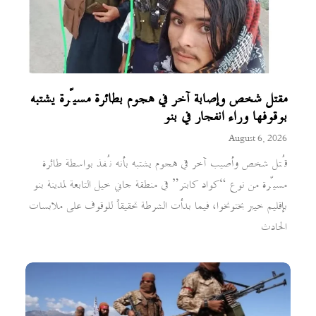
مقتل شخص وإصابة آخر في هجوم بطائرة مسيّرة يشتبه
بوقوفها وراء انفجار في بنو
August 6, 2026
قُتل شخص وأصيب آخر في هجوم يشتبه بأنه نُفذ بواسطة طائرة
مسيّرة من نوع “كواد كابتر” في منطقة جاني خيل التابعة لمدينة بنو
بإقليم خيبر بختونخوا، فيما بدأت الشرطة تحقيقاً للوقوف على ملابسات
الحادث