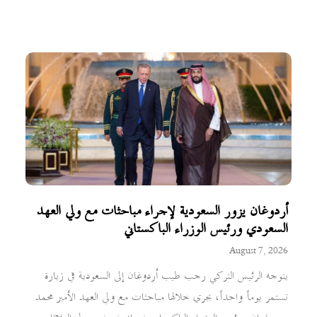
أردوغان يزور السعودية لإجراء مباحثات مع ولي العهد
السعودي ورئيس الوزراء الباكستاني
August 7, 2026
يتوجه الرئيس التركي رجب طيب أردوغان إلى السعودية في زيارة
تستمر يوماً واحداً، يجري خلالها مباحثات مع ولي العهد الأمير محمد