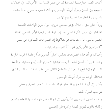
أكدت الصين معارضتها الشديدة لتدخل بعض السياسيين الأمريكيين في العلاقات
الطبيعية بين الصين ودول أمريكا الوسطى، وذلك بحسب ما صرح به المتحدث
باسم وزارة الخارجية الصينية يوم الاثنين
وردًا على سؤال خلال مؤتمر صحفي دوري حول تعزيز الولايات المتحدة
انخراطها في نصف الكرة الغربي بعد إصدارها استراتيجية الأمن القومي المحدثة
الشهر الماضي، قال المتحدث
قو جياكون
إن التصريحات الصادرة عن بعض
السياسيين الأمريكيين مجرد “أكاذيب وافتراءات”
وأضاف قو أن هذه التصريحات تعكس انحيازًا أيديولوجيًا وعقلية الحرب الباردة
وشدد على أن الصين لطالما التزمت بمبادئ الاحترام المتبادل، والمساواة، والمنفعة
المتبادلة، والانفتاح والشمولية، والتعاون القائم على تحقيق المكاسب المشتركة في
علاقاتها الودية مع دول أمريكا الوسطى
وأشار إلى أن هذا التعاون قد حقق فوائد ملموسة للشعوب المحلية، وحظي
بترحيب الدول المعنية
ودعت الصين السياسيين الأمريكيين إلى التوقف عن إثارة القضايا المتعلقة بالصين،
والقيام بالمزيد لتعزيز التنمية والازدهار الإقليمي