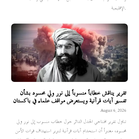
الإقليمية.
تقرير يناقش خطاباً منسوباً إلى نور ولي محسود بشأن
تفسير آيات قرآنية ويستعرض مواقف علماء في باكستان
August 6, 2026
تناول تقرير افتتاحي الجدل الدائر حول خطاب منسوب إلى نور ولي
محسود، معتبراً أن استخدام آيات قرآنية لتبرير استهداف قوات الأمن