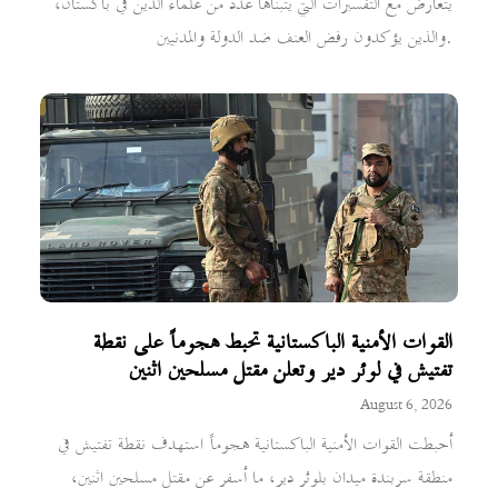
يتعارض مع التفسيرات التي يتبناها عدد من علماء الدين في باكستان،
والذين يؤكدون رفض العنف ضد الدولة والمدنيين.
القوات الأمنية الباكستانية تحبط هجوماً على نقطة
تفتيش في لوئر دير وتعلن مقتل مسلحين اثنين
August 6, 2026
أحبطت القوات الأمنية الباكستانية هجوماً استهدف نقطة تفتيش في
منطقة سربندة ميدان بلوئر دير، ما أسفر عن مقتل مسلحين اثنين،