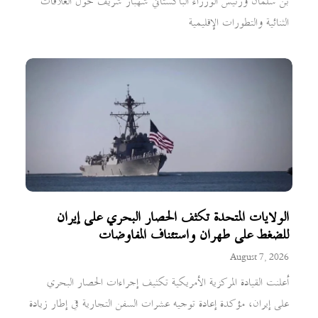
بن سلمان ورئيس الوزراء الباكستاني شهباز شريف حول العلاقات
الثنائية والتطورات الإقليمية
الولايات المتحدة تكثف الحصار البحري على إيران
للضغط على طهران واستئناف المفاوضات
August 7, 2026
أعلنت القيادة المركزية الأمريكية تكثيف إجراءات الحصار البحري
على إيران، مؤكدة إعادة توجيه عشرات السفن التجارية في إطار زيادة