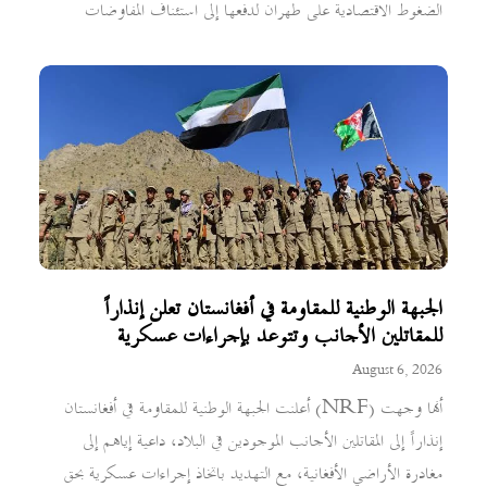
الضغوط الاقتصادية على طهران لدفعها إلى استئناف المفاوضات
الجبهة الوطنية للمقاومة في أفغانستان تعلن إنذاراً
للمقاتلين الأجانب وتتوعد بإجراءات عسكرية
August 6, 2026
أعلنت الجبهة الوطنية للمقاومة في أفغانستان (NRF) أنها وجهت
إنذاراً إلى المقاتلين الأجانب الموجودين في البلاد، داعية إياهم إلى
مغادرة الأراضي الأفغانية، مع التهديد باتخاذ إجراءات عسكرية بحق